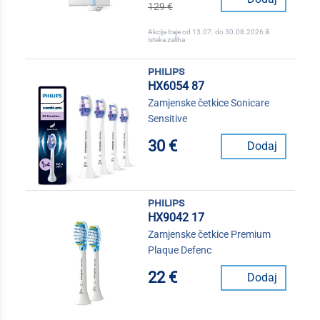
129 €
Akcija traje od 13.07. do 30.08.2026 ili
isteka zaliha
philips
HX6054 87
Zamjenske četkice Sonicare
Sensitive
30 €
Dodaj
philips
HX9042 17
Zamjenske četkice Premium
Plaque Defenc
22 €
Dodaj