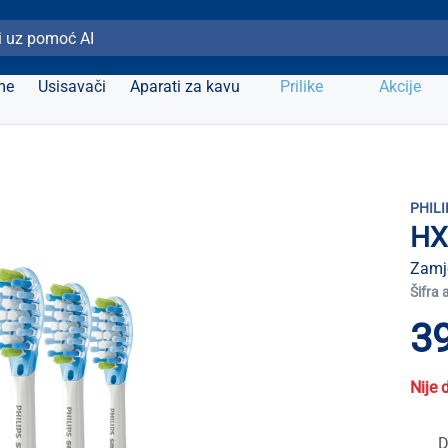
ži Elipso
me
Usisavači
Aparati za kavu
Prilike
Akcije
PHILI
HX
Zamj
Šifra 
39
Nije 
D