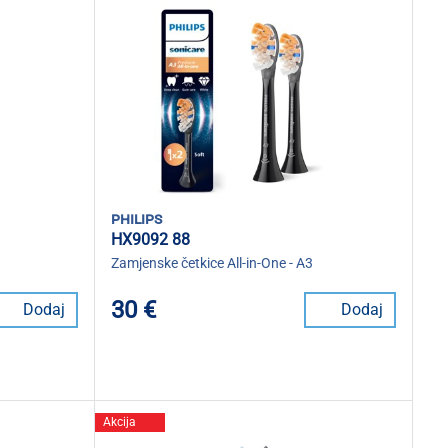
philips
HX9092 88
Zamjenske četkice All-in-One - A3
30 €
Dodaj
Dodaj
Akcija