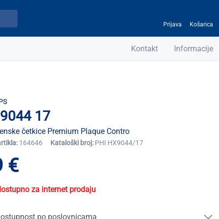
Prijava
Košarica
Kontakt
Informacije
PS
9044 17
enske četkice Premium Plaque Contro
artikla:
164646
Kataloški broj:
PHI HX9044/17
 €
dostupno za internet prodaju
ostupnost po poslovnicama