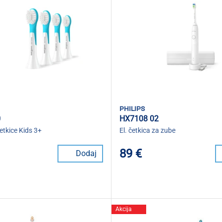
philips
0
HX7108 02
etkice Kids 3+
El. četkica za zube
89 €
Dodaj
Akcija