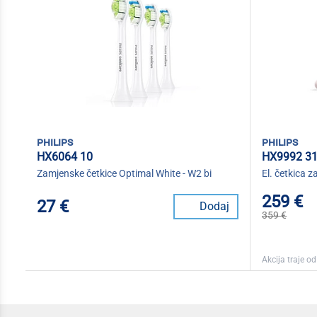
philips
philips
HX6064 10
HX9992 3
Zamjenske četkice Optimal White - W2 bi
El. četkica 
259 €
27 €
Dodaj
359 €
Akcija traje od