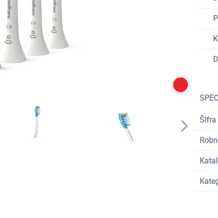
P
K
D
SPEC
Šifra
Robn
Katal
Kateg