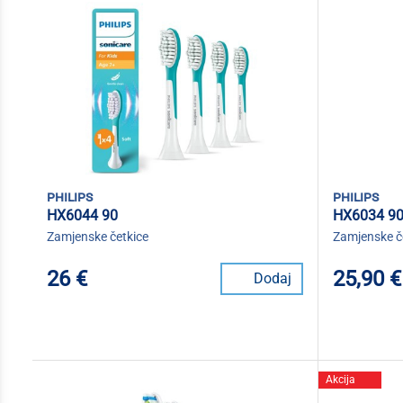
philips
philips
HX6044 90
HX6034 9
Zamjenske četkice
Zamjenske č
26 €
25,90 €
Dodaj
Akcija