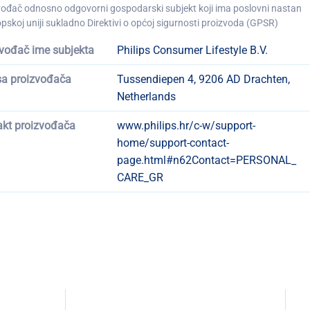
vođač odnosno odgovorni gospodarski subjekt koji ima poslovni nastan
pskoj uniji sukladno Direktivi o općoj sigurnosti proizvoda (GPSR)
vođač ime subjekta
Philips Consumer Lifestyle B.V.
sa proizvođača
Tussendiepen 4, 9206 AD Drachten,
Netherlands
akt proizvođača
www.philips.hr/c-w/support-
home/support-contact-
page.html#n62Contact=PERSONAL_
CARE_GR