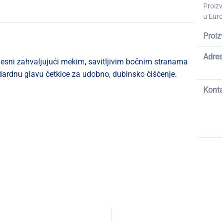
Proiz
u Euro
Proiz
Adre
esni zahvaljujući mekim, savitljivim bočnim stranama
dardnu glavu četkice za udobno, dubinsko čišćenje.
Kont