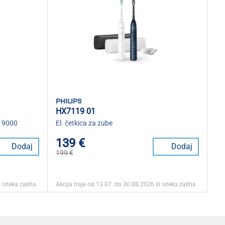
philips
HX7119 01
n 9000
El. četkica za zube
139 €
Dodaj
Dodaj
199 €
 isteka zaliha
Akcija traje od 13.07. do 30.08.2026 ili isteka zaliha