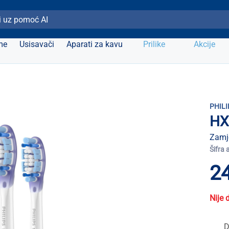
ži Elipso
me
Usisavači
Aparati za kavu
Prilike
Akcije
PHILI
HX
Zamj
Šifra 
24
Nije 
D