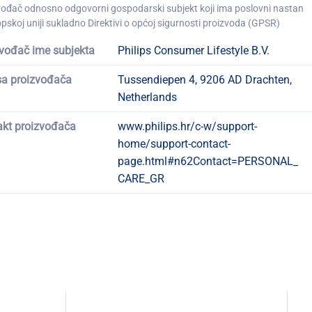
vođač odnosno odgovorni gospodarski subjekt koji ima poslovni nastan
pskoj uniji sukladno Direktivi o općoj sigurnosti proizvoda (GPSR)
vođač ime subjekta
Philips Consumer Lifestyle B.V.
sa proizvođača
Tussendiepen 4, 9206 AD Drachten,
Netherlands
akt proizvođača
www.philips.hr/c-w/support-
home/support-contact-
page.html#n62Contact=PERSONAL_
CARE_GR