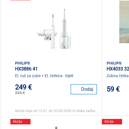
philips
philips
HX3886 41
HX4033 3
El. tuš za zube + El. četkica - bijeli
Zubna četka
249 €
59 €
Dodaj
339 €
Akcija traje od 13.07. do 30.08.2026 ili isteka zaliha
Akcija
Akcija