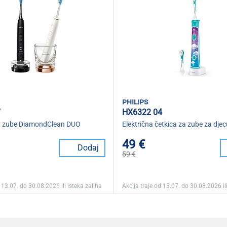
philips
7
HX6322 04
 za zube DiamondClean DUO
Električna četkica za zube za djec
49 €
Dodaj
59 €
 13.07. do 30.08.2026 ili isteka zaliha
Akcija traje od 13.07. do 30.08.2026 ili