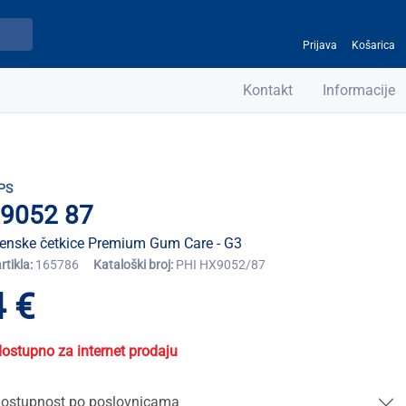
Prijava
Košarica
Kontakt
Informacije
PS
9052 87
enske četkice Premium Gum Care - G3
artikla:
165786
Kataloški broj:
PHI HX9052/87
 €
dostupno za internet prodaju
ostupnost po poslovnicama