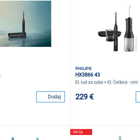
philips
2
HX3866 43
El. tuš za zube + El. Četkica - crni
229 €
Dodaj
Akcija