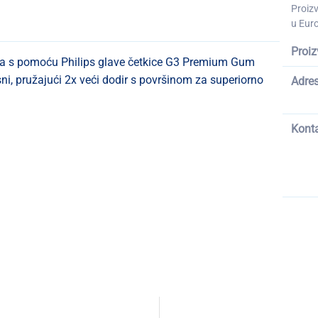
Proiz
u Euro
Proiz
ima s pomoću Philips glave četkice G3 Premium Gum
ni, pružajući 2x veći dodir s površinom za superiorno
Adre
Kont