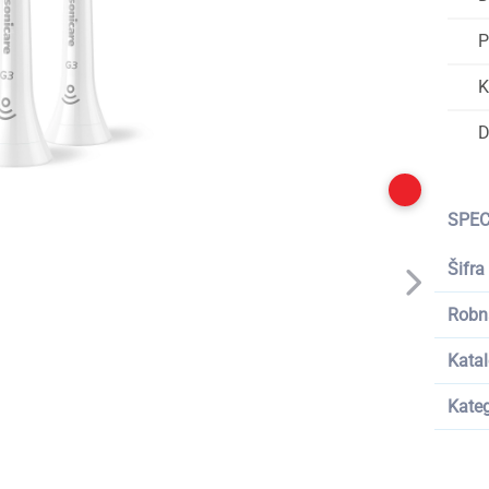
P
K
D
SPEC
Šifra
Robn
Katal
Kateg