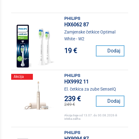
philips
HX6062 87
Zamjenske četkice Optimal
White - W2
19 €
Dodaj
philips
Akcija
HX9992 11
El. četkica za zube SenseIQ
239 €
Dodaj
249 €
Akcija traje od 13.07. do 30.08.2026 ili
isteka zaliha
philips
HX9094 87