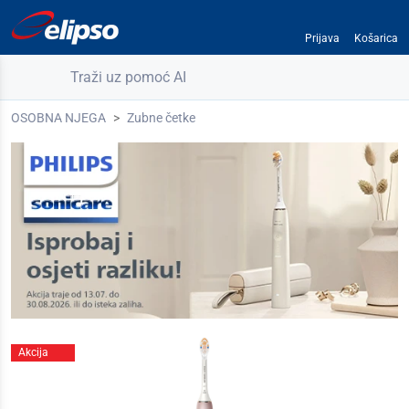
Prijava
Košarica
Traži uz pomoć AI
OSOBNA NJEGA
Zubne četke
Akcija