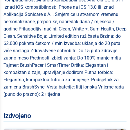
iznad iOS kompatibilnost: iPhone na iOS 13.0 ili iznad
Aplikacija Sonicare s A.I. Smjernice u stvarnom vremenu:
personalizirane, preporuke, napredak dana / mjeseca /
godine Prilagodljivi načini: Clean, White +, Gum Health, Deep
Clean, Sensitive Boja: Limited edition ružičasta Brzina: do
62.000 pokreta četkom / min Izvedba: uklanja do 20 puta
više naslaga Zdravstvene dobrobiti: Do 15 puta zdravije
zubno meso Prednosti izbjeljivanja: Do 100% manje mrlja
Tajmer: BrushPacer i SmarTimer Drška: Elegantan i
kompaktan dizajn, upravljanje dodirom Putna torbica:
Elegantna, kompaktna futrola za punjenje. Podsjetnik za
zamjenu BrushSync: Vrsta baterije: litij-ionska Vrijeme rada
(puno do prazno): 2+ tjedna
Izdvojeno