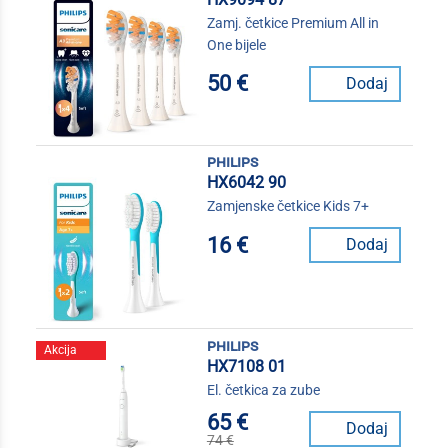
Zamj. četkice Premium All in
One bijele
50 €
Dodaj
philips
HX6042 90
Zamjenske četkice Kids 7+
16 €
Dodaj
philips
Akcija
HX7108 01
El. četkica za zube
65 €
Dodaj
74 €