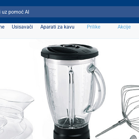
ži Elipso
me
Usisavači
Aparati za kavu
Prilike
Akcije