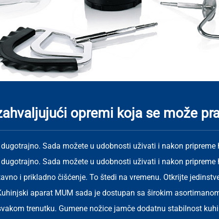
ahvaljujući opremi koja se može prat
e dugotrajno. Sada možete u udobnosti uživati i nakon priprem
e dugotrajno. Sada možete u udobnosti uživati i nakon priprem
avno i prikladno čišćenje. To štedi na vremenu. Otkrijte jedinstven
. Kuhinjski aparat MUM sada je dostupan sa širokim asortimanom 
 svakom trenutku. Gumene nožice jamče dodatnu stabilnost kuhi