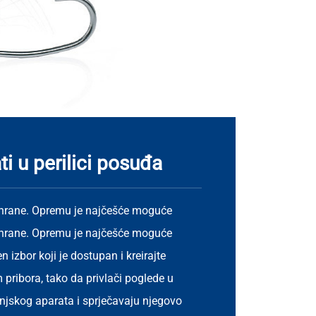
i u perilici posuđa
e hrane. Opremu je najčešće moguće
e hrane. Opremu je najčešće moguće
 izbor koji je dostupan i kreirajte
pribora, tako da privlači poglede u
njskog aparata i sprječavaju njegovo