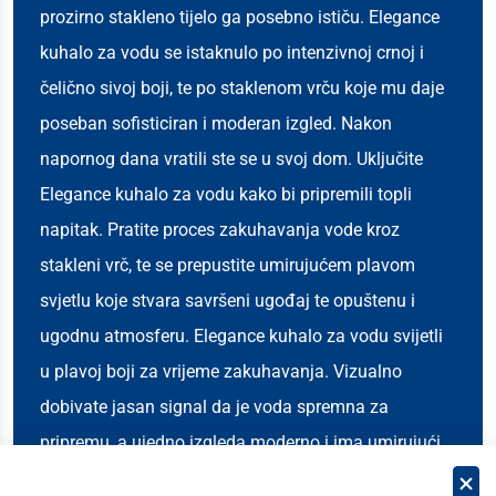
prozirno stakleno tijelo ga posebno ističu. Elegance
kuhalo za vodu se istaknulo po intenzivnoj crnoj i
čelično sivoj boji, te po staklenom vrču koje mu daje
poseban sofisticiran i moderan izgled. Nakon
napornog dana vratili ste se u svoj dom. Uključite
Elegance kuhalo za vodu kako bi pripremili topli
napitak. Pratite proces zakuhavanja vode kroz
stakleni vrč, te se prepustite umirujućem plavom
svjetlu koje stvara savršeni ugođaj te opuštenu i
ugodnu atmosferu. Elegance kuhalo za vodu svijetli
u plavoj boji za vrijeme zakuhavanja. Vizualno
dobivate jasan signal da je voda spremna za
pripremu, a ujedno izgleda moderno i ima umirujući
efekt .