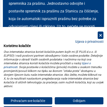
spremnika za prašinu. Jednostavno odvojite i
postavite spremnik za prašinu za Stanicu za čišćenje,
koja će automatski isprazniti prašinu bez potrebe za
odvajanjem cijevi ili ciklona. Uz to, nećete se morati
gnjaviti ručnim uklanjanjem prašine.
Izjava o privatnosti
Koristimo kolačiće
kategorije
Ova internetska stranica koristi kolačiće putem kojih mi (E PLUS d.o.o. ili
ELIPSO) i naši poslovni partneri obrađujemo Vaše osobne podatke. Detaljnije
informacije o obradi Vaših osobnih podataka i načinima na koji ova
elipso
internetska stranica koristi kolačiće možete pročitati u našoj
Izjavi o
privatnosti
. Svoje postavke o kolačićima (privole) možete u svakom trenutku
promijeniti/povući klikom na tipku sa ikonom "otiska prsta" dostupnu u
informacije
donjem lijevom kutu naše internetske stranice. Ako želite, možete kliknuti na
X, to će rezultirati nastavkom pregledavanja naše internetske stranice bez
kolačića ili sličnih tehnologija za praćenje, osim nužnih kolačića, koji su uvijek
pratite nas
aktivni
.
Prihvaćam sve kolačiće
Odbijam
E plus d.o.o. © Copyright 2026