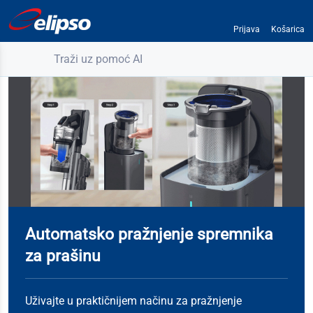
Prijava
Košarica
Traži uz pomoć AI
Automatsko pražnjenje spremnika
za prašinu
Uživajte u praktičnijem načinu za pražnjenje