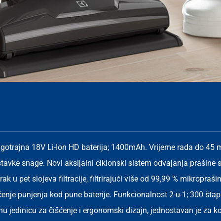
ugotrajna 18V Li-Ion HD baterija; 1400mAh. Vrijeme rada do 45 m
stavke snage. Novi aksijalni ciklonski sistem odvajanja prašine
zrak u pet slojeva filtracije, filtrirajući više od 99,99 % mikropraš
čenje punjenja kod pune baterije. Funkcionalnost 2-u-1; 300 šta
u jedinicu za čišćenje i ergonomski dizajn, jednostavan je za k