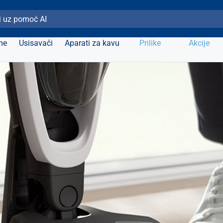
ži Elipso
me
Usisavači
Aparati za kavu
Prilike
Akcije