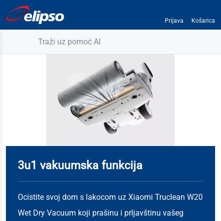
Prijava
Košarica
Traži uz pomoć AI
3u1 vakuumska funkcija
Ocistite svoj dom s lakocom uz Xiaomi Truclean W20
Wet Dry Vacuum koji prašinu i prljavštinu vašeg