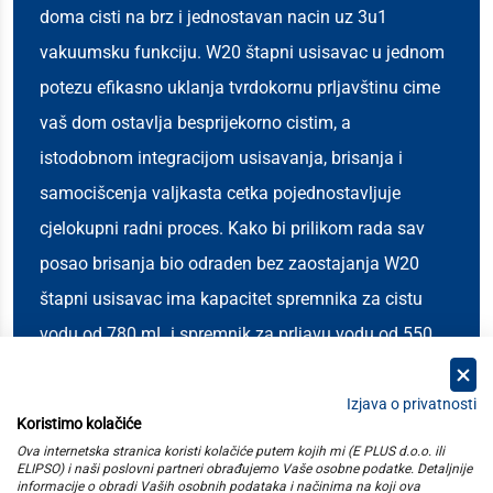
doma cisti na brz i jednostavan nacin uz 3u1
vakuumsku funkciju. W20 štapni usisavac u jednom
potezu efikasno uklanja tvrdokornu prljavštinu cime
vaš dom ostavlja besprijekorno cistim, a
istodobnom integracijom usisavanja, brisanja i
samocišcenja valjkasta cetka pojednostavljuje
cjelokupni radni proces. Kako bi prilikom rada sav
posao brisanja bio odraden bez zaostajanja W20
štapni usisavac ima kapacitet spremnika za cistu
vodu od 780 mL i spremnik za prljavu vodu od 550
mL.
Izjava o privatnosti
Koristimo kolačiće
kategorije
Ova internetska stranica koristi kolačiće putem kojih mi (E PLUS d.o.o. ili
ELIPSO) i naši poslovni partneri obrađujemo Vaše osobne podatke. Detaljnije
informacije o obradi Vaših osobnih podataka i načinima na koji ova