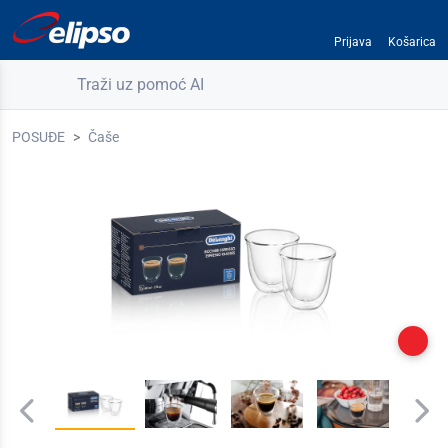
Prijava
Košarica
Traži uz pomoć AI
POSUĐE
Čaše