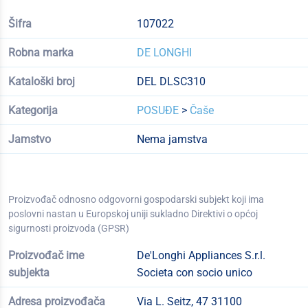
Šifra
107022
Robna marka
DE LONGHI
Kataloški broj
DEL DLSC310
Kategorija
POSUĐE
>
Čaše
Jamstvo
Nema jamstva
Proizvođač odnosno odgovorni gospodarski subjekt koji ima
poslovni nastan u Europskoj uniji sukladno Direktivi o općoj
sigurnosti proizvoda (GPSR)
Proizvođač ime
De'Longhi Appliances S.r.l.
subjekta
Societa con socio unico
Adresa proizvođača
Via L. Seitz, 47 31100