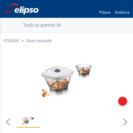
Prijava
Košarica
Traži uz pomoć AI
POSUĐE
Doze i posude