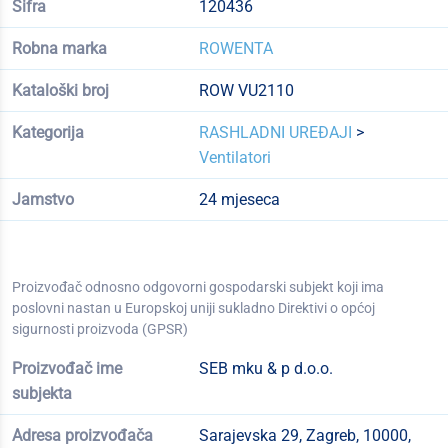
Šifra
120436
Robna marka
ROWENTA
Kataloški broj
ROW VU2110
Kategorija
RASHLADNI UREĐAJI
>
Ventilatori
Jamstvo
24 mjeseca
Proizvođač odnosno odgovorni gospodarski subjekt koji ima
poslovni nastan u Europskoj uniji sukladno Direktivi o općoj
sigurnosti proizvoda (GPSR)
Proizvođač ime
SEB mku & p d.o.o.
subjekta
Adresa proizvođača
Sarajevska 29, Zagreb, 10000,