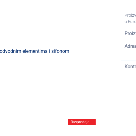
Proiz
u Euro
Proiz
Adre
a odvodnim elementima i sifonom
Kont
Rasprodaja