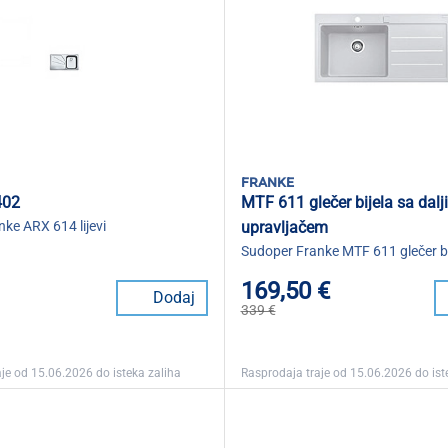
franke
402
MTF 611 glečer bijela sa dalj
ke ARX 614 lijevi
upravljačem
Sudoper Franke MTF 611 glečer bi
169,50 €
Dodaj
339 €
je od 15.06.2026 do isteka zaliha
Rasprodaja traje od 15.06.2026 do ist