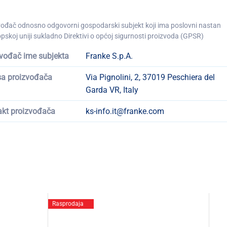
vođač odnosno odgovorni gospodarski subjekt koji ima poslovni nastan
pskoj uniji sukladno Direktivi o općoj sigurnosti proizvoda (GPSR)
vođač ime subjekta
Franke S.p.A.
sa proizvođača
Via Pignolini, 2, 37019 Peschiera del
Garda VR, Italy
akt proizvođača
ks-info.it@franke.com
Rasprodaja