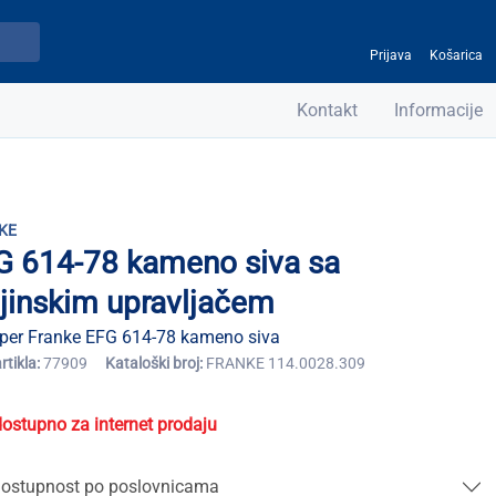
Prijava
Košarica
Kontakt
Informacije
KE
G 614-78 kameno siva sa
ljinskim upravljačem
per Franke EFG 614-78 kameno siva
artikla:
77909
Kataloški broj:
FRANKE 114.0028.309
dostupno za internet prodaju
ostupnost po poslovnicama