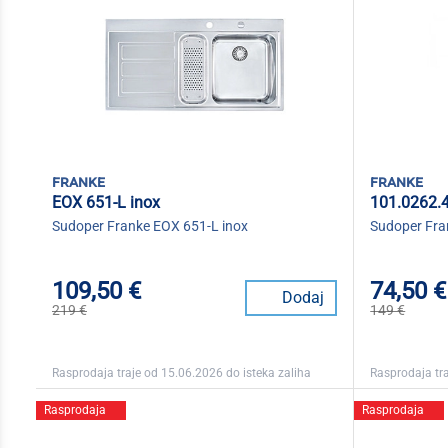
franke
franke
EOX 651-L inox
101.0262.
Sudoper Franke EOX 651-L inox
Sudoper Fran
109,50 €
74,50 €
Dodaj
219 €
149 €
Rasprodaja traje od 15.06.2026 do isteka zaliha
Rasprodaja tra
Rasprodaja
Rasprodaja