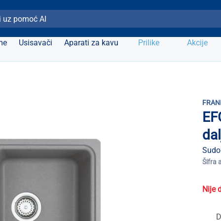
ži Elipso
me
Usisavači
Aparati za kavu
Prilike
Akcije
FRAN
EF
da
Sudo
Šifra 
Nije 
D