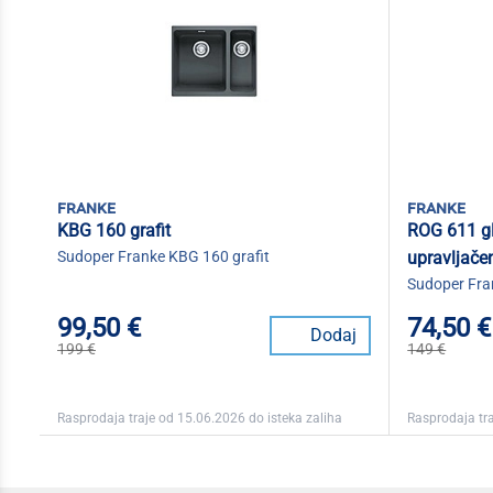
franke
franke
KBG 160 grafit
ROG 611 gle
Sudoper Franke KBG 160 grafit
upravljač
Sudoper Fran
99,50 €
74,50 €
Dodaj
199 €
149 €
Rasprodaja traje od 15.06.2026 do isteka zaliha
Rasprodaja tra