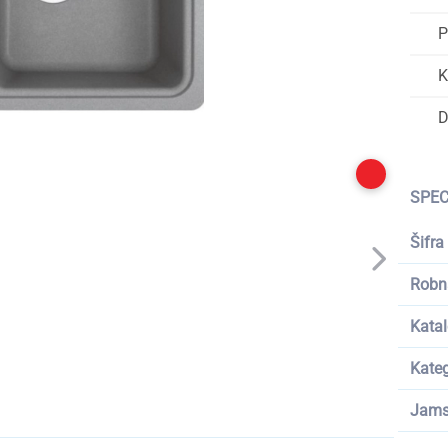
P
K
D
SPEC
Šifra
Robn
Katal
Kateg
Jams