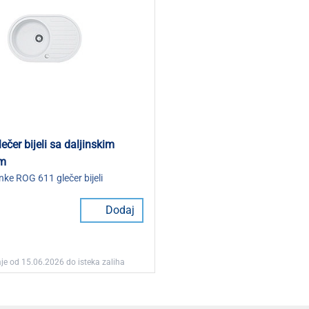
čer bijeli sa daljinskim
em
ke ROG 611 glečer bijeli
Dodaj
je od 15.06.2026 do isteka zaliha