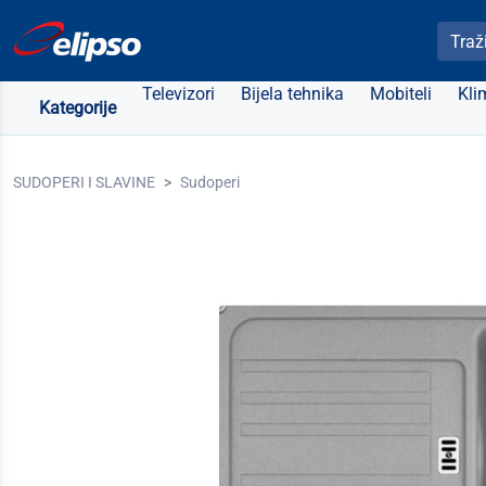
Pretra
Televizori
Bijela tehnika
Mobiteli
Kli
Kategorije
SUDOPERI I SLAVINE
Sudoperi