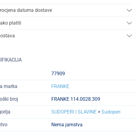
rocjena datuma dostave
ako platiti
ostava
IFIKACIJA
77909
a marka
FRANKE
oški broj
FRANKE 114.0028.309
orija
SUDOPERI I SLAVINE
>
Sudoperi
tvo
Nema jamstva