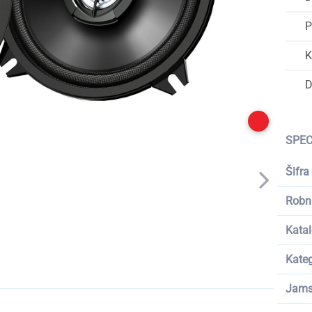
P
K
D
SPEC
Šifra
Robn
Katal
Kateg
Jams