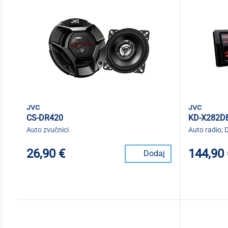
jvc
jvc
CS-DR420
KD-X282D
Auto zvučnici
Auto radio; 
26,90 €
144,90
Dodaj