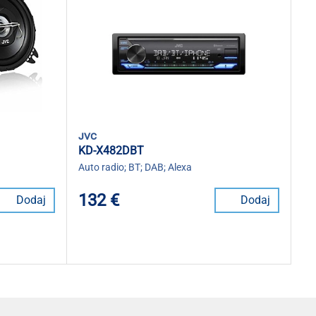
jvc
KD-X482DBT
Auto radio; BT; DAB; Alexa
132 €
Dodaj
Dodaj