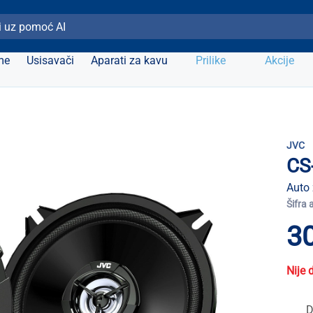
ži Elipso
me
Usisavači
Aparati za kavu
Prilike
Akcije
JVC
CS
Auto 
Šifra 
30
Nije 
D