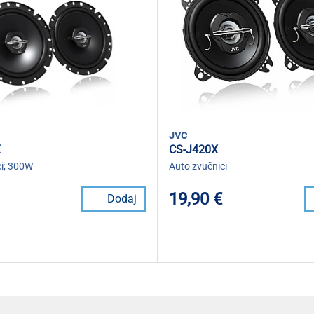
jvc
X
CS-J420X
ci; 300W
Auto zvučnici
19,90 €
Dodaj