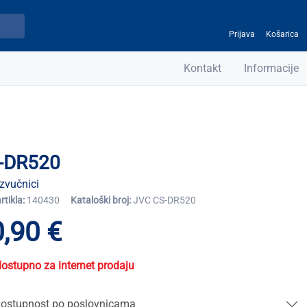
Prijava
Košarica
Kontakt
Informacije
-DR520
zvučnici
artikla:
140430
Kataloški broj:
JVC CS-DR520
,90 €
dostupno za internet prodaju
ostupnost po poslovnicama