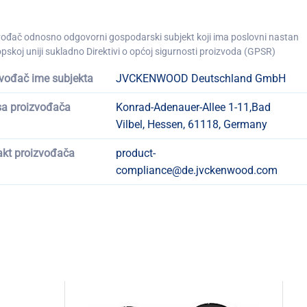
vođač odnosno odgovorni gospodarski subjekt koji ima poslovni nastan
pskoj uniji sukladno Direktivi o općoj sigurnosti proizvoda (GPSR)
vođač ime subjekta
JVCKENWOOD Deutschland GmbH
sa proizvođača
Konrad-Adenauer-Allee 1-11,Bad
Vilbel, Hessen, 61118, Germany
akt proizvođača
product-
compliance@de.jvckenwood.com