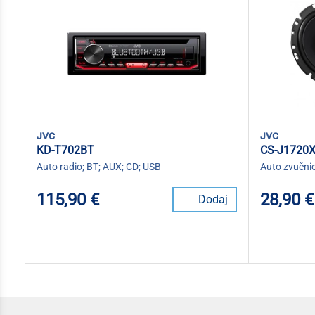
jvc
jvc
KD-T702BT
CS-J1720
Auto radio; BT; AUX; CD; USB
Auto zvučni
115,90 €
28,90 €
Dodaj