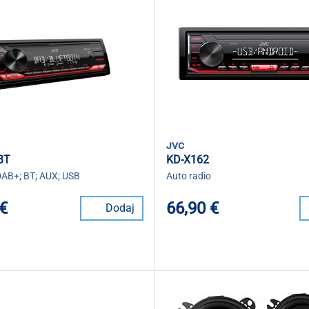
jvc
BT
KD-X162
DAB+; BT; AUX; USB
Auto radio
 €
66,90 €
Dodaj