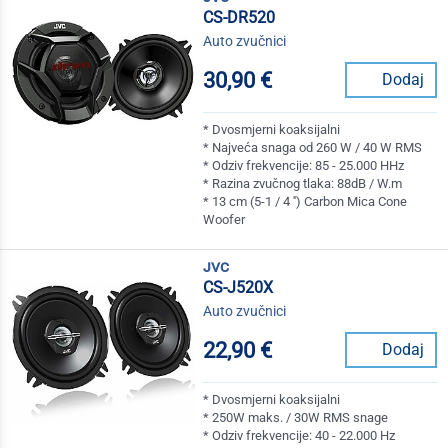
CS-DR520
Auto zvučnici
30,90 €
Dodaj
* Dvosmjerni koaksijalni
* Najveća snaga od 260 W / 40 W RMS
* Odziv frekvencije: 85 - 25.000 HHz
* Razina zvučnog tlaka: 88dB / W.m
* 13 cm (5-1 / 4 '') Carbon Mica Cone
Woofer
jvc
CS-J520X
Auto zvučnici
22,90 €
Dodaj
* Dvosmjerni koaksijalni
* 250W maks. / 30W RMS snage
* Odziv frekvencije: 40 - 22.000 Hz