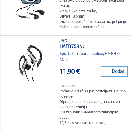
Crne JVC slušalice s visokom kvalitetom
zvuka.
Visoka kvaliteta zvuka,
Driveri 13.5mm,
Dužina kabela 1.2m, otporan na petljanje,
Kutija za spremanje/nošenje.
jvc
HAEB75SNU
Sportske in-ear slušalice; HA EB75-
SNU;
11,90 €
Dodaj
Boja: crna
Podesivi držač sa pet pozicija za sigurno
nošenje,
Otporne na prskanje vode, idealne za
sport i rekreaciju,
Snažan zvuk s dodatnom funkcijom
basa,
13,5 mm Neodymium driveri,