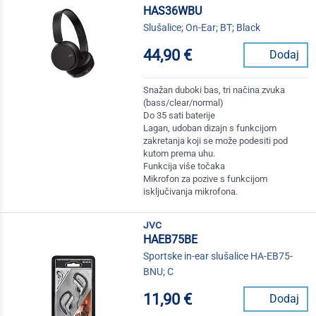
HAS36WBU
Slušalice; On-Ear; BT; Black
44,90 €
Dodaj
Snažan duboki bas, tri načina zvuka
(bass/clear/normal)
Do 35 sati baterije
Lagan, udoban dizajn s funkcijom
zakretanja koji se može podesiti pod
kutom prema uhu.
Funkcija više točaka
Mikrofon za pozive s funkcijom
isključivanja mikrofona.
jvc
HAEB75BE
Sportske in-ear slušalice HA-EB75-
BNU; C
11,90 €
Dodaj