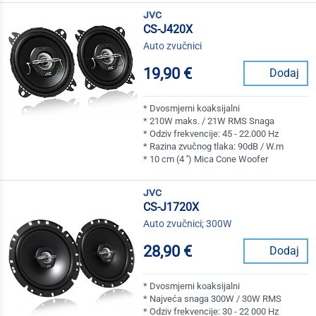
jvc
CS-J420X
Auto zvučnici
19,90 €
Dodaj
* Dvosmjerni koaksijalni
* 210W maks. / 21W RMS Snaga
* Odziv frekvencije: 45 - 22.000 Hz
* Razina zvučnog tlaka: 90dB / W.m
* 10 cm (4 '') Mica Cone Woofer
jvc
CS-J1720X
Auto zvučnici; 300W
28,90 €
Dodaj
* Dvosmjerni koaksijalni
* Najveća snaga 300W / 30W RMS
* Odziv frekvencije: 30 - 22 000 Hz