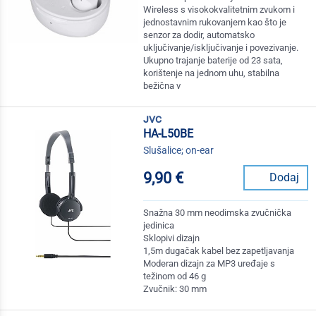
Wireless s visokokvalitetnim zvukom i
jednostavnim rukovanjem kao što je
senzor za dodir, automatsko
uključivanje/isključivanje i povezivanje.
Ukupno trajanje baterije od 23 sata,
korištenje na jednom uhu, stabilna
bežična v
jvc
HA-L50BE
Slušalice; on-ear
9,90 €
Dodaj
Snažna 30 mm neodimska zvučnička
jedinica
Sklopivi dizajn
1,5m dugačak kabel bez zapetljavanja
Moderan dizajn za MP3 uređaje s
težinom od 46 g
Zvučnik: 30 mm