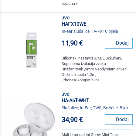
bežična v
jvc
HAFX10WE
In-ear slušalice HA-FX10 bijela
11,90 €
Dodaj
Silkonski nastavci S/M/L uključeni,
Superiorna izolacija zvuka,
Snažan zvuk ,9mm Neodymium driveri,
Dužina kabela 1.2m,
iPhone® kompatibilne
jvc
HA-A6T-WHT
Slušalice; In-Ear; TWS; Bežične; Bijele
34,90 €
Dodaj
Mali i kompaktni Gumy Mini True