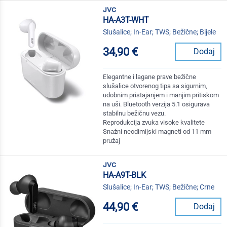
jvc
HA-A3T-WHT
Slušalice; In-Ear; TWS; Bežične; Bijele
34,90 €
Dodaj
Elegantne i lagane prave bežične
slušalice otvorenog tipa sa sigurnim,
udobnim pristajanjem i manjim pritiskom
na uši. Bluetooth verzija 5.1 osigurava
stabilnu bežičnu vezu.
Reprodukcija zvuka visoke kvalitete
Snažni neodimijski magneti od 11 mm
pružaj
jvc
HA-A9T-BLK
Slušalice; In-Ear; TWS; Bežične; Crne
44,90 €
Dodaj