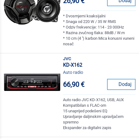
26,90 €
Dodaj
* Dvosmjerni koaksijalni
* Snaga od 220 W / 35 W RMS
* Odziv frekvencije: 114 - 23 000Hz
* Razina zvučnog tlaka: 88dB / W.m
* 10 cm (4 '') karbon Mica konusni vuneni
nosač
jvc
KD-X162
Auto radio
66,90 €
Dodaj
Auto radio JVC KD-X162, USB, AUX
Kompatibilan s FLAC-om
15 unaprijed podešeni EQ
Upravljanje daljinskim upravljačem
spremno
Ekspander za digitalni zapis