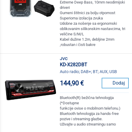
Extreme Deep Bass, 10mm neodimijski
driveri
Gumeni štitnici za bolju otpornost
Superiorna izolacija zvuka
Udobne za nošenje sa ergonomski
oblikovanim silikonskim nastavcima, tri
veličine S/M/L
Kabel dužine 1.2m, debljine 2mm
,robustan i čisti bakre
jvc
KD-X282DBT
Auto radio; DAB+; BT; AUX; USB
144,90 €
Dodaj
Bluetooth(R) bežična tehnologija
(*Dostupne
funkcije ovise o mobilnom telefonu.)
Bluetooth tehnologija za hands-free
pozive i streaming glazbe.
Uživajte u audio streamingu samo