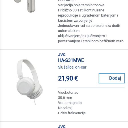
Varijacija boje tamnih tonova
Približno 30 sati kontinuirane
reprodukcije s ugrađenom baterijom i
kućištem za punjenje
Jednostavan rad sa senzorom za dodir,
automatskim
uključivanjem/isključivanjem i
povezivanjem i stabilnom bežičnom vezo
jvc
HA-S31MWE
Slušalice; on-ear
21,90 €
Dodaj
Visokotonac
30,6 mm
Vrsta magneta
Neodimij
Odziv frekvencije
jvc