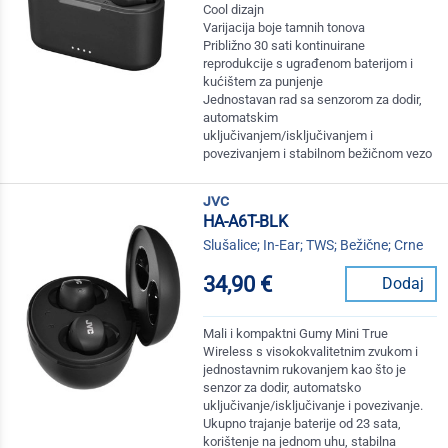
Cool dizajn
Varijacija boje tamnih tonova
Približno 30 sati kontinuirane
reprodukcije s ugrađenom baterijom i
kućištem za punjenje
Jednostavan rad sa senzorom za dodir,
automatskim
uključivanjem/isključivanjem i
povezivanjem i stabilnom bežičnom vezo
jvc
HA-A6T-BLK
Slušalice; In-Ear; TWS; Bežične; Crne
34,90 €
Dodaj
Mali i kompaktni Gumy Mini True
Wireless s visokokvalitetnim zvukom i
jednostavnim rukovanjem kao što je
senzor za dodir, automatsko
uključivanje/isključivanje i povezivanje.
Ukupno trajanje baterije od 23 sata,
korištenje na jednom uhu, stabilna