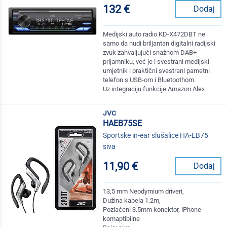
132 €
Dodaj
Medijski auto radio KD-X472DBT ne
samo da nudi briljantan digitalni radijski
zvuk zahvaljujući snažnom DAB+
prijamniku, već je i svestrani medijski
umjetnik i praktični svestrani pametni
telefon s USB-om i Bluetoothom.
Uz integraciju funkcije Amazon Alex
jvc
HAEB75SE
Sportske in-ear slušalice HA-EB75
siva
11,90 €
Dodaj
13,5 mm Neodymium driveri,
Dužina kabela 1.2m,
Pozlaćeni 3.5mm konektor, iPhone
komaptibilne