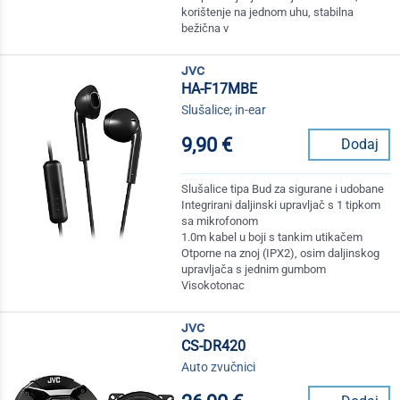
korištenje na jednom uhu, stabilna
bežična v
jvc
HA-F17MBE
Slušalice; in-ear
9,90 €
Dodaj
Slušalice tipa Bud za sigurane i udobane
Integrirani daljinski upravljač s 1 tipkom
sa mikrofonom
1.0m kabel u boji s tankim utikačem
Otporne na znoj (IPX2), osim daljinskog
upravljača s jednim gumbom
Visokotonac
jvc
CS-DR420
Auto zvučnici