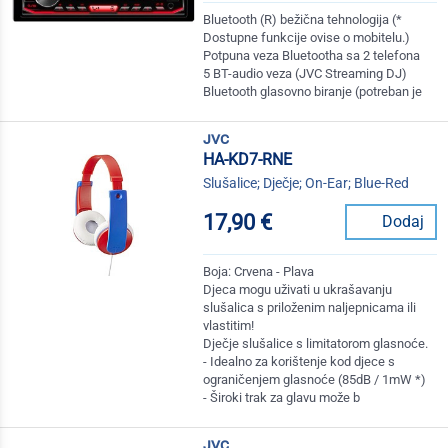
Bluetooth (R) bežična tehnologija (*
Dostupne funkcije ovise o mobitelu.)
Potpuna veza Bluetootha sa 2 telefona
5 BT-audio veza (JVC Streaming DJ)
Bluetooth glasovno biranje (potreban je
jvc
HA-KD7-RNE
Slušalice; Dječje; On-Ear; Blue-Red
17,90 €
Dodaj
Boja: Crvena - Plava
Djeca mogu uživati u ukrašavanju
slušalica s priloženim naljepnicama ili
vlastitim!
Dječje slušalice s limitatorom glasnoće.
- Idealno za korištenje kod djece s
ograničenjem glasnoće (85dB / 1mW *)
- Široki trak za glavu može b
jvc