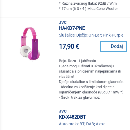
* Razina zvučnog tlaka: 92dB / W.m
* 17 cm (6-3 / 4 ) Mica Cone Woofer
jvc
HA-KD7-PNE
Slušalice; Dječje; On-Ear; Pink-Purple
17,90 €
Dodaj
Boja: Roza - Ljubičasta
Djeca mogu uživati u ukrašavanju
slušalica s priloženim naljepnicama ili
vlastitim!
Dječje slušalice s limitatorom glasnoće.
- Idealno za korištenje kod djece s
ograničenjem glasnoće (85dB / 1mW *)
- Široki trak za glavu mož
jvc
KD-X482DBT
Auto radio; BT; DAB; Alexa