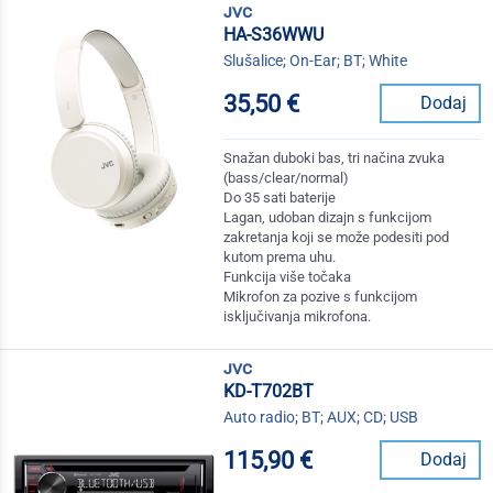
jvc
HA-S36WWU
Slušalice; On-Ear; BT; White
35,50 €
Dodaj
Snažan duboki bas, tri načina zvuka
(bass/clear/normal)
Do 35 sati baterije
Lagan, udoban dizajn s funkcijom
zakretanja koji se može podesiti pod
kutom prema uhu.
Funkcija više točaka
Mikrofon za pozive s funkcijom
isključivanja mikrofona.
jvc
KD-T702BT
Auto radio; BT; AUX; CD; USB
115,90 €
Dodaj