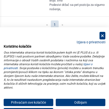
Boja: siva
Podesivi držač sa pet pozicija za sigurno
nošenje,
(current)
«
1
»
Izjava o privatnosti
Koristimo kolačiće
kategorije
Ova internetska stranica koristi kolačiće putem kojih mi (E PLUS d.o.o. ili
ELIPSO) i naši poslovni partneri obrađujemo Vaše osobne podatke. Detaljnije
informacije o obradi Vaših osobnih podataka i načinima na koji ova
elipso
internetska stranica koristi kolačiće možete pročitati u našoj
Izjavi o
privatnosti
. Svoje postavke o kolačićima (privole) možete u svakom trenutku
promijeniti/povući klikom na tipku sa ikonom "otiska prsta" dostupnu u
informacije
donjem lijevom kutu naše internetske stranice. Ako želite, možete kliknuti na
X, to će rezultirati nastavkom pregledavanja naše internetske stranice bez
kolačića ili sličnih tehnologija za praćenje, osim nužnih kolačića, koji su uvijek
pratite nas
aktivni
.
Prihvaćam sve kolačiće
Odbijam
E plus d.o.o. © Copyright 2026