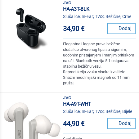
jvc
HA-A3T-BLK
Slušalice; In-Ear; TWS; Bežične; Crne
34,90 €
Dodaj
Elegantne i lagane prave bežične
slušalice otvorenog tipa sa sigurnim,
udobnim pristajanjem i manjim pritiskom
na uši. Bluetooth verzija 5.1 osigurava
stabilnu bežičnu vezu.
Reprodukcija zvuka visoke kvalitete
Snažni neodimijski magneti od 11 mm
pružaj
jvc
HA-A9T-WHT
Slušalice; In-Ear; TWS; Bežične; Bijele
44,90 €
Dodaj
Cool dizajn