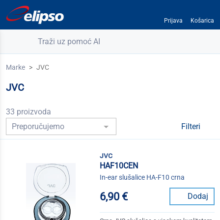
Prijava
Košarica
Traži uz pomoć AI
Marke
JVC
JVC
33 proizvoda
Filteri
jvc
HAF10CEN
In-ear slušalice HA-F10 crna
6,90 €
Dodaj