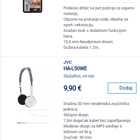
Podesivi držač sa pet pozicija za sigurno
nošenje,
Otporne na prskanje vode, idealne za
sport i rekreaciju,
Snažan zvuk s dodatnom funkcijom
basa,
13,5 mm Neodymium driveri,
Dužina kabela 1.2m,
jvc
HA-L50WE
Slušalice; on-ear
9,90 €
Dodaj
Snažna 30 mm neodimska zvučnička
jedinica
Sklopivi dizajn
1,5m dugačak kabel bez zapetljavanja
Moderan dizajn za MP3 uređaje s
težinom od 46 g
Zvučnik: 30 mm