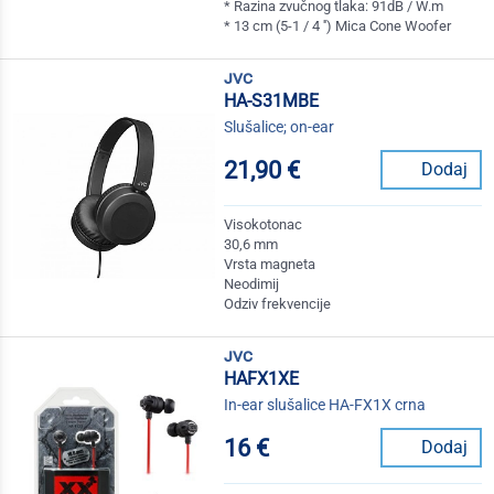
* Razina zvučnog tlaka: 91dB / W.m
* 13 cm (5-1 / 4 '') Mica Cone Woofer
jvc
HA-S31MBE
Slušalice; on-ear
21,90 €
Dodaj
Visokotonac
30,6 mm
Vrsta magneta
Neodimij
Odziv frekvencije
jvc
HAFX1XE
In-ear slušalice HA-FX1X crna
16 €
Dodaj