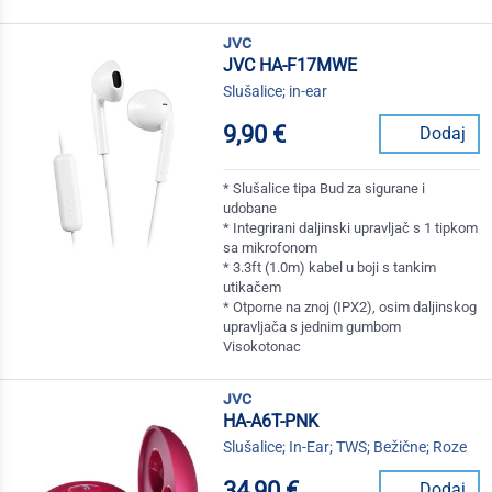
jvc
JVC HA-F17MWE
Slušalice; in-ear
9,90 €
Dodaj
* Slušalice tipa Bud za sigurane i
udobane
* Integrirani daljinski upravljač s 1 tipkom
sa mikrofonom
* 3.3ft (1.0m) kabel u boji s tankim
utikačem
* Otporne na znoj (IPX2), osim daljinskog
upravljača s jednim gumbom
Visokotonac
jvc
HA-A6T-PNK
Slušalice; In-Ear; TWS; Bežične; Roze
34,90 €
Dodaj