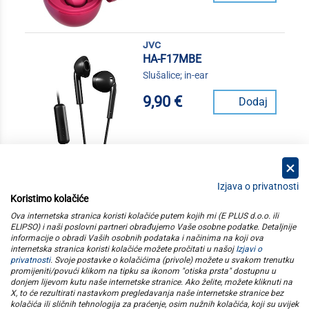
jvc
HA-F17MBE
Slušalice; in-ear
9,90 €
Dodaj
Izjava o privatnosti
Koristimo kolačiće
kategorije
Ova internetska stranica koristi kolačiće putem kojih mi (E PLUS d.o.o. ili
ELIPSO) i naši poslovni partneri obrađujemo Vaše osobne podatke. Detaljnije
informacije o obradi Vaših osobnih podataka i načinima na koji ova
elipso
internetska stranica koristi kolačiće možete pročitati u našoj
Izjavi o
privatnosti
. Svoje postavke o kolačićima (privole) možete u svakom trenutku
promijeniti/povući klikom na tipku sa ikonom "otiska prsta" dostupnu u
informacije
donjem lijevom kutu naše internetske stranice. Ako želite, možete kliknuti na
X, to će rezultirati nastavkom pregledavanja naše internetske stranice bez
kolačića ili sličnih tehnologija za praćenje, osim nužnih kolačića, koji su uvijek