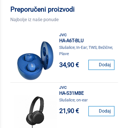
Preporučeni proizvodi
Najbolje iz naše ponude
jvc
HA-A6T-BLU
Slušalice; In-Ear; TWS; Bežične;
Plave
34,90 €
Dodaj
jvc
HA-S31MBE
Slušalice; on-ear
21,90 €
Dodaj