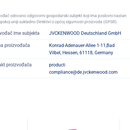
vođač odnosno odgovorni gospodarski subjekt koji ima poslovni nastan
pskoj uniji sukladno Direktivi o općoj sigurnosti proizvoda (GPSR)
vođač ime subjekta
JVCKENWOOD Deutschland GmbH
sa proizvođača
Konrad-Adenauer-Allee 1-11,Bad
Vilbel, Hessen, 61118, Germany
akt proizvođača
product-
compliance@de.jvckenwood.com