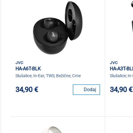
jvc
jvc
HA-A6T-BLK
HA-A3T-BL
Slušalice; In-Ear; TWS; Bežične; Crne
Slušalice; In
34,90 €
34,90 €
Dodaj