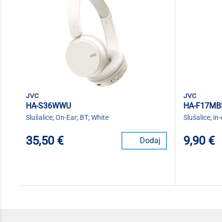
jvc
jvc
HA-S36WWU
HA-F17MB
Slušalice; On-Ear; BT; White
Slušalice; in
35,50 €
9,90 €
Dodaj