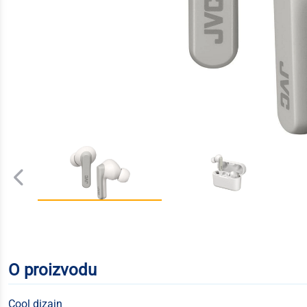
O proizvodu
Cool dizajn