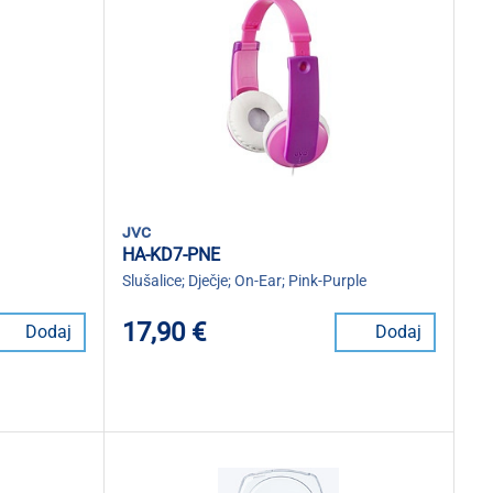
jvc
HA-KD7-PNE
Slušalice; Dječje; On-Ear; Pink-Purple
17,90 €
Dodaj
Dodaj