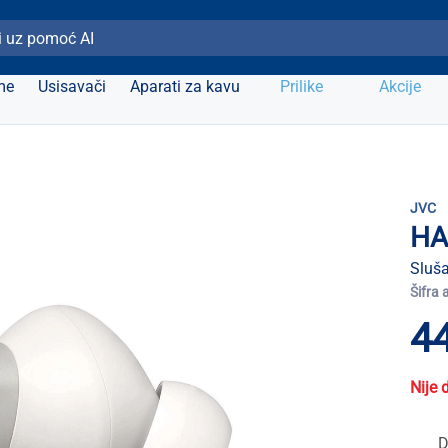
ži Elipso
me
Usisavači
Aparati za kavu
Prilike
Akcije
JVC
HA
Sluša
Šifra 
44
Nije 
D