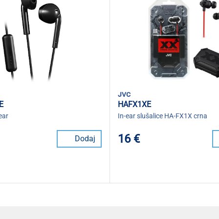
jvc
E
HAFX1XE
-ear
In-ear slušalice HA-FX1X crna
16 €
Dodaj