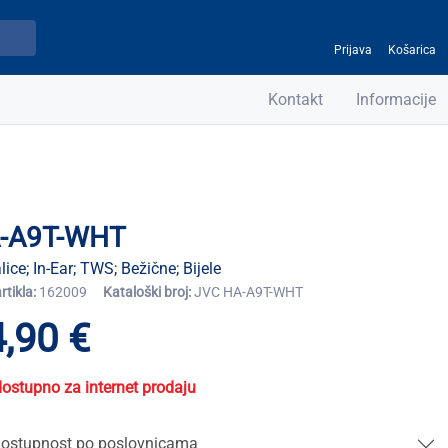
Prijava
Košarica
Kontakt
Informacije
-A9T-WHT
lice; In-Ear; TWS; Bežične; Bijele
artikla:
162009
Kataloški broj:
JVC HA-A9T-WHT
,90 €
dostupno za internet prodaju
ostupnost po poslovnicama