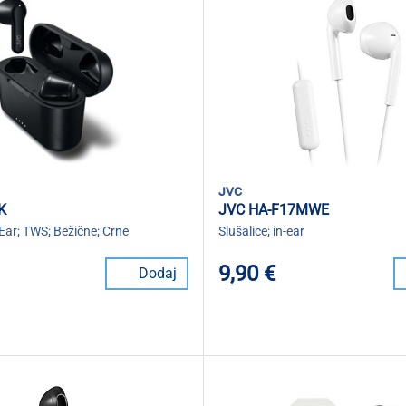
jvc
K
JVC HA-F17MWE
-Ear; TWS; Bežične; Crne
Slušalice; in-ear
9,90 €
Dodaj