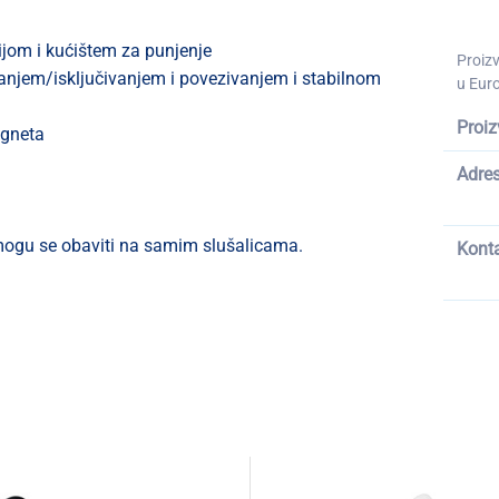
ijom i kućištem za punjenje
Proiz
anjem/isključivanjem i povezivanjem i stabilnom
u Euro
Proiz
agneta
Adre
a mogu se obaviti na samim slušalicama.
Kont