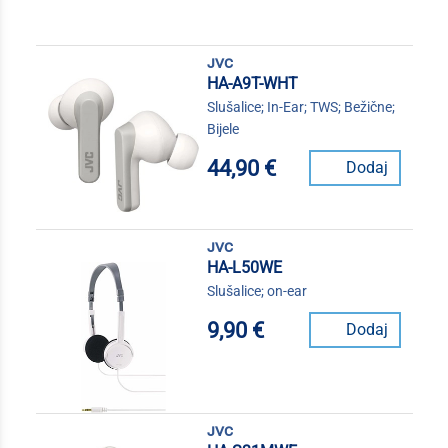
jvc
HA-A9T-WHT
Slušalice; In-Ear; TWS; Bežične;
Bijele
44,90 €
Dodaj
jvc
HA-L50WE
Slušalice; on-ear
9,90 €
Dodaj
jvc