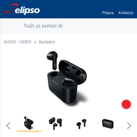
Prijava
Košarica
Traži uz pomoć AI
AUDIO - VIDEO
Slušalice