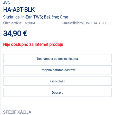
JVC
HA-A3T-BLK
Slušalice; In-Ear; TWS; Bežične; Crne
Šifra artikla:
162004
Kataloški broj:
JVC HA-A3T-BLK
34,90 €
Nije dostupno za internet prodaju
Dostupnost po poslovnicama
Procjena datuma dostave
Kako platiti
Dostava
SPECIFIKACIJA