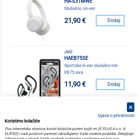
HA-S31MWE
Slušalice; on-ear
21,90 €
Dodaj
jvc
HAEB75SE
Sportske in-ear slušalice HA-
EB75 siva
11,90 €
Dodaj
Izjava o privatnosti
Koristimo kolačiće
kategorije
Ova internetska stranica koristi kolačiće putem kojih mi (E PLUS d.o.o. ili
ELIPSO) i naši poslovni partneri obrađujemo Vaše osobne podatke. Detaljnije
informacije o obradi Vaših osobnih podataka i načinima na koji ova