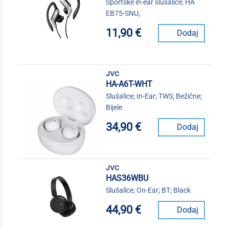
Sportske in-ear slušalice; HA
EB75-SNU;
11,90 €
Dodaj
jvc
HA-A6T-WHT
Slušalice; In-Ear; TWS; Bežične;
Bijele
34,90 €
Dodaj
jvc
HAS36WBU
Slušalice; On-Ear; BT; Black
44,90 €
Dodaj