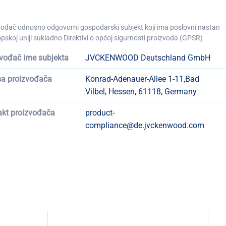
vođač odnosno odgovorni gospodarski subjekt koji ima poslovni nastan
pskoj uniji sukladno Direktivi o općoj sigurnosti proizvoda (GPSR)
vođač ime subjekta
JVCKENWOOD Deutschland GmbH
sa proizvođača
Konrad-Adenauer-Allee 1-11,Bad
Vilbel, Hessen, 61118, Germany
akt proizvođača
product-
compliance@de.jvckenwood.com