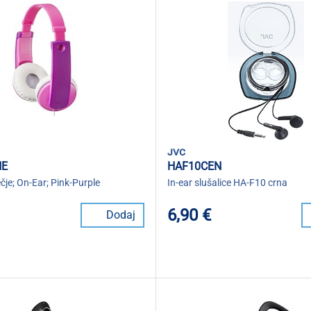
jvc
NE
HAF10CEN
ečje; On-Ear; Pink-Purple
In-ear slušalice HA-F10 crna
6,90 €
Dodaj