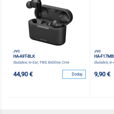
jvc
jvc
HA-A9T-BLK
HA-F17MB
Slušalice; In-Ear; TWS; Bežične; Crne
Slušalice; in
44,90 €
9,90 €
Dodaj