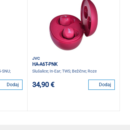
jvc
HA-A6T-PNK
5-SNU;
Slušalice; In-Ear; TWS; Bežične; Roze
34,90 €
Dodaj
Dodaj