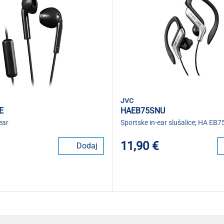
jvc
E
HAEB75SNU
-ear
Sportske in-ear slušalice; HA EB7
11,90 €
Dodaj