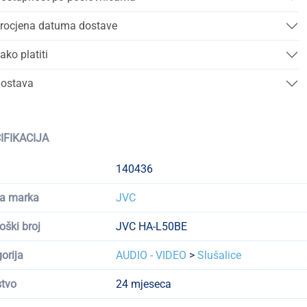
rocjena datuma dostave
ako platiti
ostava
IFIKACIJA
140436
a marka
JVC
oški broj
JVC HA-L50BE
orija
AUDIO - VIDEO
>
Slušalice
tvo
24 mjeseca