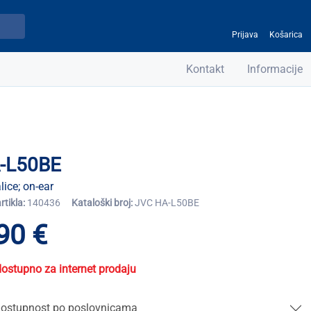
Prijava
Košarica
Kontakt
Informacije
-L50BE
lice; on-ear
artikla:
140436
Kataloški broj:
JVC HA-L50BE
90 €
dostupno za internet prodaju
ostupnost po poslovnicama