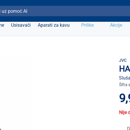
ži Elipso
me
Usisavači
Aparati za kavu
Prilike
Akcije
JVC
HA
Sluša
Šifra 
9,
Nije 
D