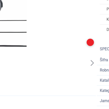
P
K
D
SPEC
Šifra
Robn
Katal
Kateg
Jams