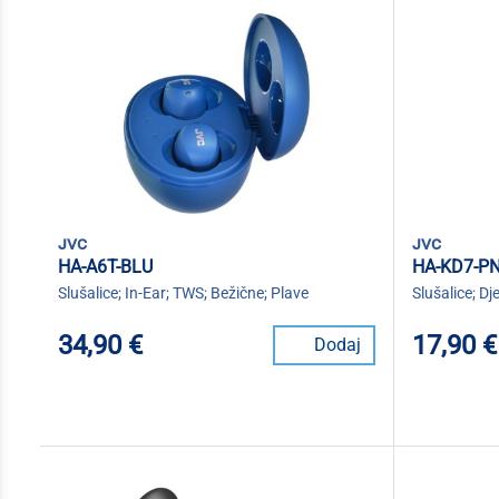
jvc
jvc
HA-A6T-BLU
HA-KD7-P
Slušalice; In-Ear; TWS; Bežične; Plave
Slušalice; Dj
34,90 €
17,90 €
Dodaj