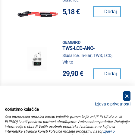
Slušalice
5,18 €
Dodaj
gembird
TWS-LCD-ANC-
Slušalice; In-Ear; TWS; LCD;
White
29,90 €
Dodaj
Izjava o privatnosti
Koristimo kolačiće
kategorije
Ova internetska stranica koristi kolačiće putem kojih mi (E PLUS d.o.o. ili
ELIPSO) i naši poslovni partneri obrađujemo Vaše osobne podatke. Detaljnije
informacije o obradi Vaših osobnih podataka i načinima na koji ova
elipso
internetska stranica koristi kolačiće možete pročitati u našoj
Izjavi o