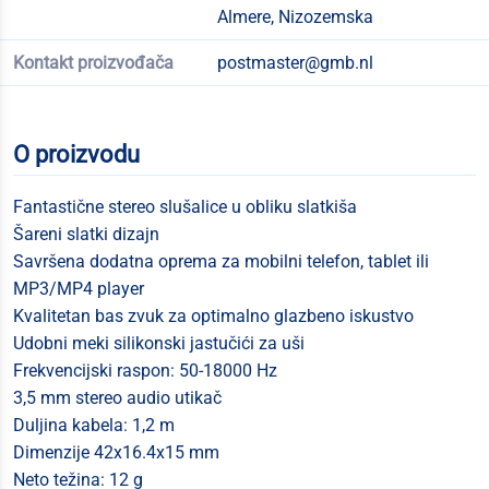
Almere, Nizozemska
Kontakt proizvođača
postmaster@gmb.nl
O proizvodu
Fantastične stereo slušalice u obliku slatkiša
Šareni slatki dizajn
Savršena dodatna oprema za mobilni telefon, tablet ili
MP3/MP4 player
Kvalitetan bas zvuk za optimalno glazbeno iskustvo
Udobni meki silikonski jastučići za uši
Frekvencijski raspon: 50-18000 Hz
3,5 mm stereo audio utikač
Duljina kabela: 1,2 m
Dimenzije 42x16.4x15 mm
Neto težina: 12 g