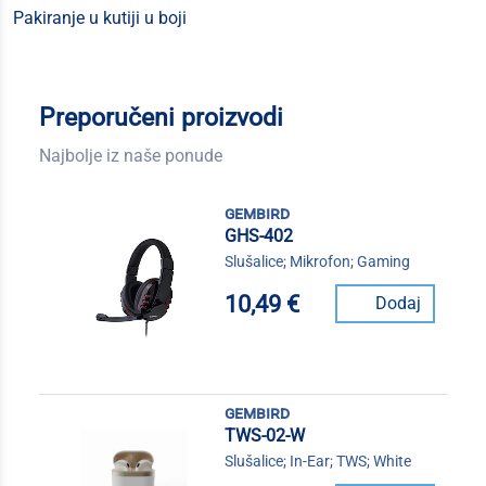
Pakiranje u kutiji u boji
Preporučeni proizvodi
Najbolje iz naše ponude
gembird
GHS-402
Slušalice; Mikrofon; Gaming
10,49 €
Dodaj
gembird
TWS-02-W
Slušalice; In-Ear; TWS; White