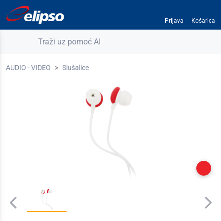
Prijava
Košarica
Traži uz pomoć AI
AUDIO - VIDEO
Slušalice