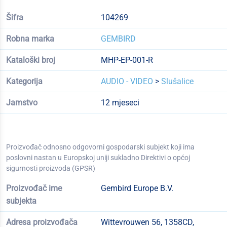
Šifra
104269
Robna marka
GEMBIRD
Kataloški broj
MHP-EP-001-R
Kategorija
AUDIO - VIDEO
>
Slušalice
Jamstvo
12 mjeseci
Proizvođač odnosno odgovorni gospodarski subjekt koji ima
poslovni nastan u Europskoj uniji sukladno Direktivi o općoj
sigurnosti proizvoda (GPSR)
Proizvođač ime
Gembird Europe B.V.
subjekta
Adresa proizvođača
Wittevrouwen 56, 1358CD,