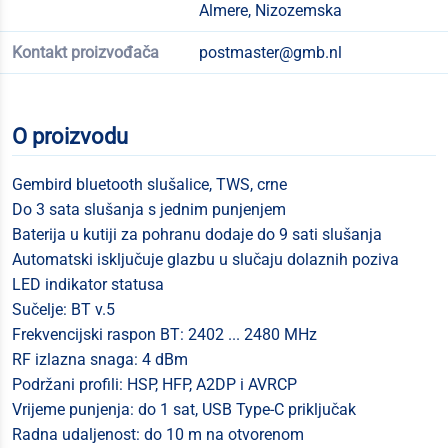
Almere, Nizozemska
Kontakt proizvođača
postmaster@gmb.nl
O proizvodu
Gembird bluetooth slušalice, TWS, crne
Do 3 sata slušanja s jednim punjenjem
Baterija u kutiji za pohranu dodaje do 9 sati slušanja
Automatski isključuje glazbu u slučaju dolaznih poziva
LED indikator statusa
Sučelje: BT v.5
Frekvencijski raspon BT: 2402 ... 2480 MHz
RF izlazna snaga: 4 dBm
Podržani profili: HSP, HFP, A2DP i AVRCP
Vrijeme punjenja: do 1 sat, USB Type-C priključak
Radna udaljenost: do 10 m na otvorenom