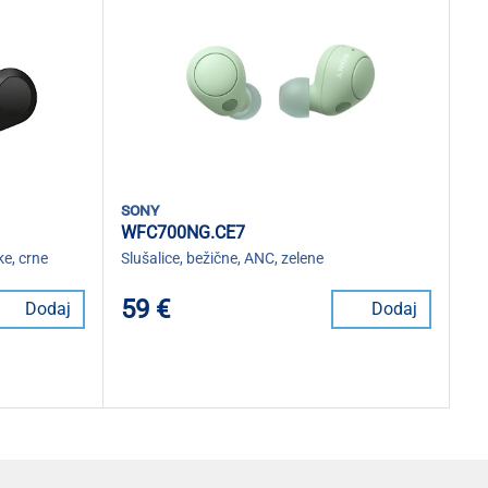
sony
WFC700NG.CE7
ke, crne
Slušalice, bežične, ANC, zelene
59 €
Dodaj
Dodaj