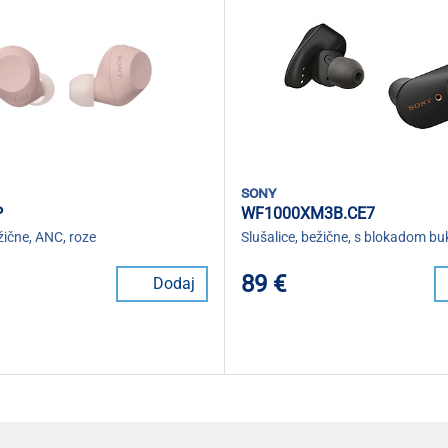
sony
P
WF1000XM3B.CE7
ežične, ANC, roze
Slušalice, bežične, s blokadom bu
89 €
Dodaj