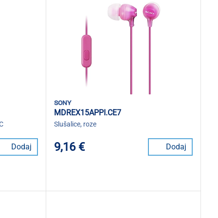
sony
MDREX15APPI.CE7
NC
Slušalice, roze
9,16 €
Dodaj
Dodaj