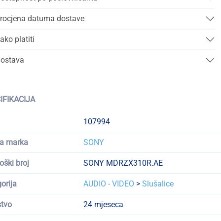
rocjena datuma dostave
ako platiti
ostava
IFIKACIJA
107994
a marka
SONY
oški broj
SONY MDRZX310R.AE
orija
AUDIO - VIDEO
>
Slušalice
tvo
24 mjeseca