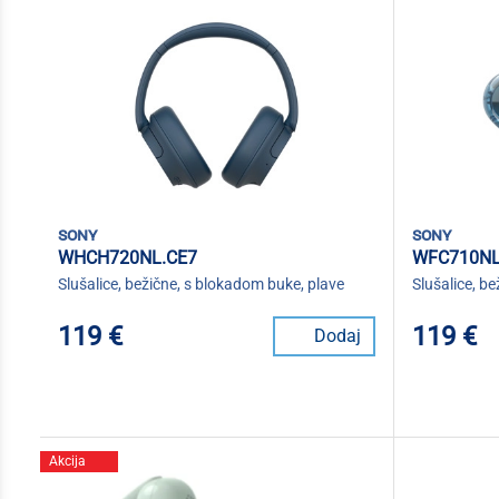
sony
sony
WHCH720NL.CE7
WFC710NL
Slušalice, bežične, s blokadom buke, plave
Slušalice, b
119 €
119 €
Dodaj
Akcija