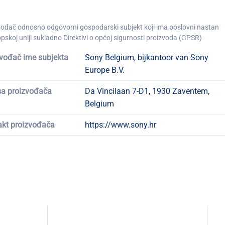
vođač odnosno odgovorni gospodarski subjekt koji ima poslovni nastan
pskoj uniji sukladno Direktivi o općoj sigurnosti proizvoda (GPSR)
vođač ime subjekta
Sony Belgium, bijkantoor van Sony
Europe B.V.
sa proizvođača
Da Vincilaan 7-D1, 1930 Zaventem,
Belgium
akt proizvođača
https://www.sony.hr