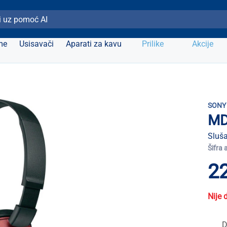
ži Elipso
me
Usisavači
Aparati za kavu
Prilike
Akcije
SONY
MD
Sluša
Šifra 
22
Nije 
D