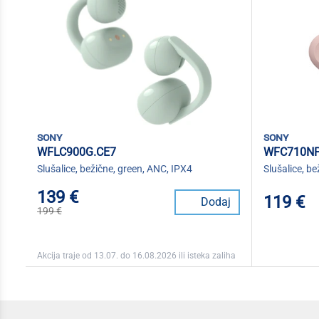
sony
sony
WFLC900G.CE7
WFC710N
Slušalice, bežične, green, ANC, IPX4
Slušalice, b
139 €
119 €
Dodaj
199 €
Akcija traje od 13.07. do 16.08.2026 ili isteka zaliha