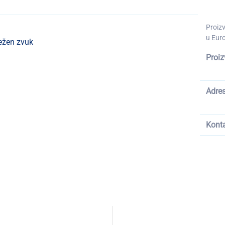
Proiz
u Euro
ežen zvuk
Proiz
Adre
Kont