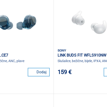
sony
.CE7
LINK BUDS FIT WFLS910NW
ežične, ANC, plave
Slušalice, bežične, bijele, IPX4, A
159 €
Dodaj