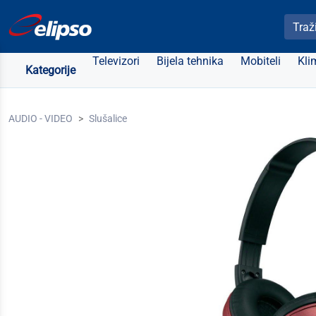
Pretra
Televizori
Bijela tehnika
Mobiteli
Kli
Kategorije
AUDIO - VIDEO
Slušalice