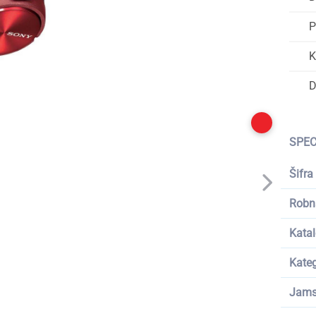
P
K
D
SPEC
Šifra
Robn
Katal
Kateg
Jams