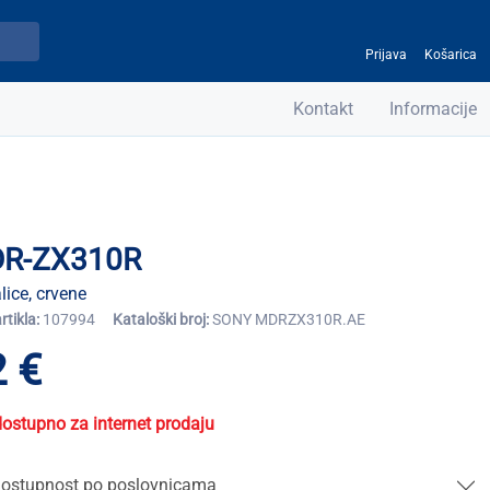
Prijava
Košarica
Kontakt
Informacije
R-ZX310R
lice, crvene
artikla:
107994
Kataloški broj:
SONY MDRZX310R.AE
 €
dostupno za internet prodaju
ostupnost po poslovnicama