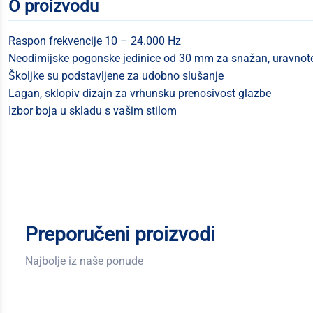
O proizvodu
Raspon frekvencije 10 – 24.000 Hz
Neodimijske pogonske jedinice od 30 mm za snažan, uravnot
Školjke su podstavljene za udobno slušanje
Lagan, sklopiv dizajn za vrhunsku prenosivost glazbe
Izbor boja u skladu s vašim stilom
Preporučeni proizvodi
Najbolje iz naše ponude