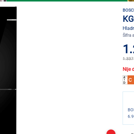
BOSC
KG
Hladn
Šifra 
1.
1.337
Nije 
BOS
6.9