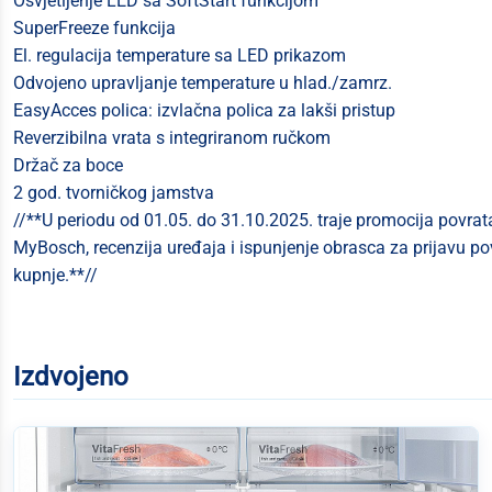
Osvjetljenje LED sa SoftStart funkcijom
SuperFreeze funkcija
El. regulacija temperature sa LED prikazom
Odvojeno upravljanje temperature u hlad./zamrz.
EasyAcces polica: izvlačna polica za lakši pristup
Reverzibilna vrata s integriranom ručkom
Držač za boce
2 god. tvorničkog jamstva
//**U periodu od 01.05. do 31.10.2025. traje promocija povrat
MyBosch, recenzija uređaja i ispunjenje obrasca za prijavu p
kupnje.**//
Izdvojeno