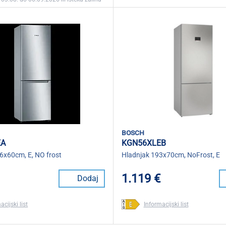
bosch
EA
KGN56XLEB
6x60cm, E, NO frost
Hladnjak 193x70cm, NoFrost, E
1.119 €
Dodaj
acijski list
Informacijski list