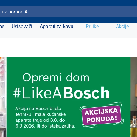
ži Elipso
me
Usisavači
Aparati za kavu
Prilike
Akcije