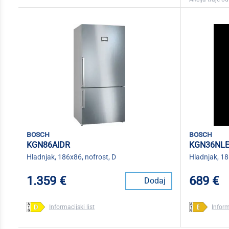
bosch
bosch
KGN86AIDR
KGN36NL
Hladnjak, 186x86, nofrost, D
Hladnjak, 18
1.359 €
689 €
Dodaj
Informacijski list
Inform