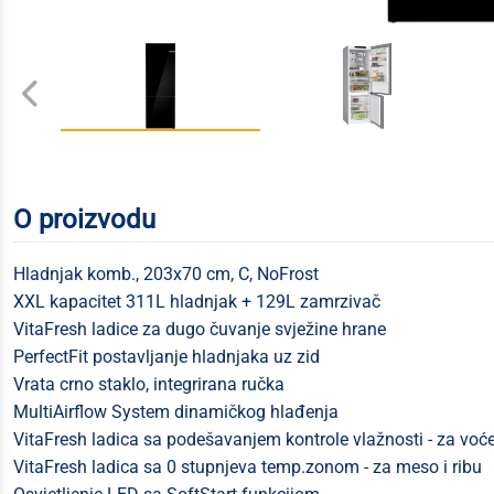
O proizvodu
Hladnjak komb., 203x70 cm, C, NoFrost
XXL kapacitet 311L hladnjak + 129L zamrzivač
VitaFresh ladice za dugo čuvanje svježine hrane
PerfectFit postavljanje hladnjaka uz zid
Vrata crno staklo, integrirana ručka
MultiAirflow System dinamičkog hlađenja
VitaFresh ladica sa podešavanjem kontrole vlažnosti - za voće
VitaFresh ladica sa 0 stupnjeva temp.zonom - za meso i ribu