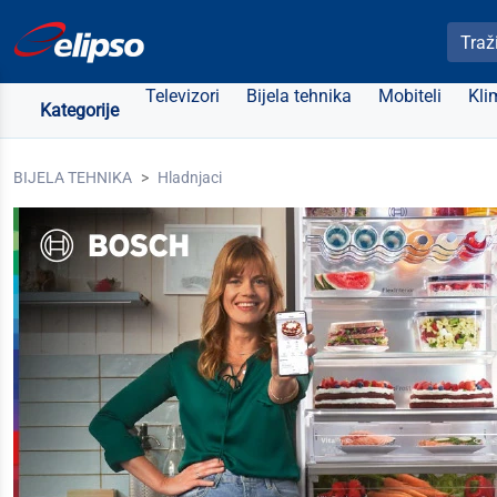
Pretra
Televizori
Bijela tehnika
Mobiteli
Kli
Kategorije
BIJELA TEHNIKA
Hladnjaci