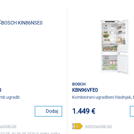
bosch
0
KBN96VFE0
omb ugradb
Kombinirani ugradbeni hladnjak, 
1.449 €
Dodaj
acijski list
Informacijski list
 03.08. do 06.09.2026 ili isteka zaliha