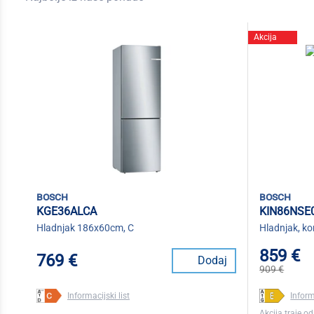
Akcija
bosch
bosch
KGE36ALCA
KIN86NSE
Hladnjak 186x60cm, C
Hladnjak, k
859 €
769 €
Dodaj
909 €
Informacijski list
Inform
Akcija traje od