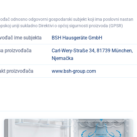
vođač odnosno odgovorni gospodarski subjekt koji ima poslovni nastan
pskoj uniji sukladno Direktivi o općoj sigurnosti proizvoda (GPSR)
vođač ime subjekta
BSH Hausgeräte GmbH
sa proizvođača
Carl-Wery-Straße 34, 81739 München,
Njemačka
akt proizvođača
www.bsh-group.com