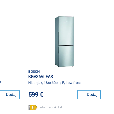
bosch
KGV36VLEAS
E
Hladnjak, 186x60cm, E, Low frost
599 €
Dodaj
Dodaj
Informacijski list