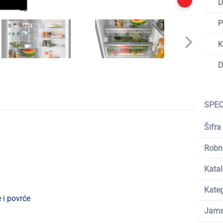
D
P
K
D
SPEC
Šifra
Robn
Katal
Kateg
 i povrće
Jams