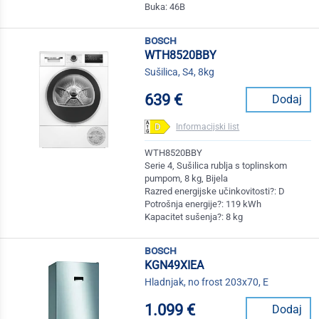
Buka: 46B
bosch
WTH8520BBY
Sušilica, S4, 8kg
639 €
Dodaj
Informacijski list
WTH8520BBY
Serie 4, Sušilica rublja s toplinskom
pumpom, 8 kg, Bijela
Razred energijske učinkovitosti?: D
Potrošnja energije?: 119 kWh
Kapacitet sušenja?: 8 kg
bosch
KGN49XIEA
Hladnjak, no frost 203x70, E
1.099 €
Dodaj