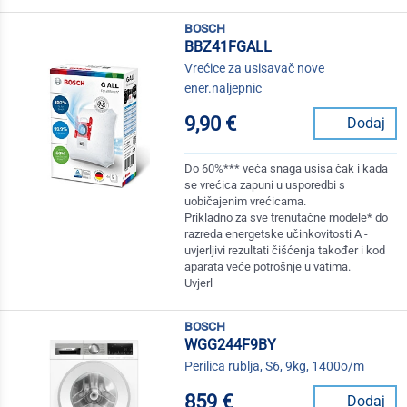
bosch
BBZ41FGALL
Vrećice za usisavač nove
ener.naljepnic
9,90 €
Dodaj
Do 60%*** veća snaga usisa čak i kada
se vrećica zapuni u usporedbi s
uobičajenim vrećicama.
Prikladno za sve trenutačne modele* do
razreda energetske učinkovitosti A -
uvjerljivi rezultati čišćenja također i kod
aparata veće potrošnje u vatima.
Uvjerl
bosch
WGG244F9BY
Perilica rublja, S6, 9kg, 1400o/m
859 €
Dodaj