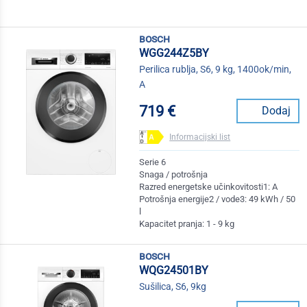
bosch
WGG244Z5BY
Perilica rublja, S6, 9 kg, 1400ok/min,
A
719 €
Dodaj
Informacijski list
Serie 6
Snaga / potrošnja
Razred energetske učinkovitosti1: A
Potrošnja energije2 / vode3: 49 kWh / 50
l
Kapacitet pranja: 1 - 9 kg
bosch
WQG24501BY
Sušilica, S6, 9kg