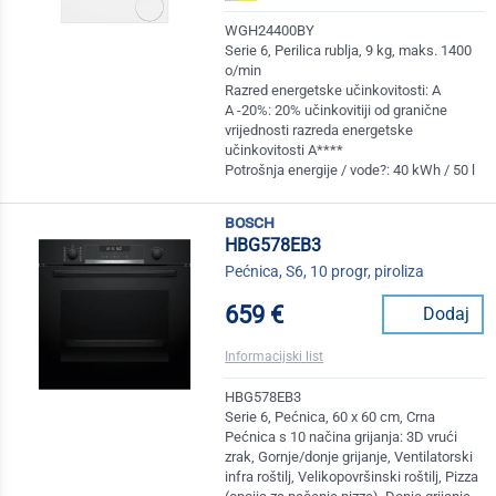
WGH24400BY
Serie 6, Perilica rublja, 9 kg, maks. 1400
o/min
Razred energetske učinkovitosti: A
A -20%: 20% učinkovitiji od granične
vrijednosti razreda energetske
učinkovitosti A****
Potrošnja energije / vode?: 40 kWh / 50 l
bosch
HBG578EB3
Pećnica, S6, 10 progr, piroliza
659 €
Dodaj
Informacijski list
HBG578EB3
Serie 6, Pećnica, 60 x 60 cm, Crna
Pećnica s 10 načina grijanja: 3D vrući
zrak, Gornje/donje grijanje, Ventilatorski
infra roštilj, Velikopovršinski roštilj, Pizza