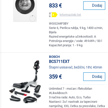
833 €
Dodaj
Informacijski list
WGG244F3BY
Serie 6, Perilica rublja, 9 kg, 1400 o/min,
Bijela
Razred energetske učinkovitosti: A
Potrošnja energije / vode: 49 kWh / 50 l
Kapacitet pranja: 1 - 9 kg
bosch
BCS711EXT
Štapni usisavač, bežični, 18V, 40min
359 €
Dodaj
Unlimited 7 - moćan i fleksibilan
#LikeABosch
3 načina rada: Auto, Eco, Turbo
Nastavci: 2u1 nastvak za tapecirani
namještaj, XXL četka za presvlake, četka