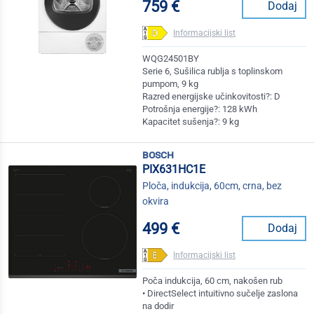
759 €
Dodaj
Informacijski list
WQG24501BY
Serie 6, Sušilica rublja s toplinskom
pumpom, 9 kg
Razred energijske učinkovitosti?: D
Potrošnja energije?: 128 kWh
Kapacitet sušenja?: 9 kg
bosch
PIX631HC1E
Ploča, indukcija, 60cm, crna, bez
okvira
499 €
Dodaj
Informacijski list
Poča indukcija, 60 cm, nakošen rub
• DirectSelect intuitivno sučelje zaslona
na dodir