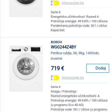
Informacijski list
Serie 6
Energetska učinkovitost: Razred A
Potrošnja energije: 49 kWh / 100 ciklusa
Ponderirana potrošnja vode: 50 l / ciklus
Kapacitet:
bosch
WGG244Z4BY
Perilica rublja, S6, 9kg, 1400okr,
inverter
719 €
Dodaj
Informacijski list
Serie 6
Snaga / Potrošnja:
Razred energetske učinkovitosti: A
Potrošnja energije: 49 kWh / 100 ciklusa
(u programu Eco 40-60)
Potrošnja vode: 50 l / ciklus (u programu