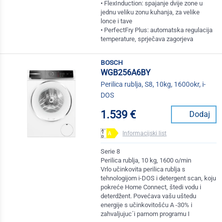
• FlexInduction: spajanje dvije zone u
jednu veliku zonu kuhanja, za velike
lonce i tave
• PerfectFry Plus: automatska regulacija
temperature, sprječava zagorjeva
bosch
WGB256A6BY
Perilica rublja, S8, 10kg, 1600okr, i-
DOS
1.539 €
Dodaj
Informacijski list
Serie 8
Perilica rublja, 10 kg, 1600 o/min
Vrlo učinkovita perilica rublja s
tehnologijom i-DOS i detergent scan, koju
pokreće Home Connect, štedi vodu i
deterdžent. Povećava vašu uštedu
energije s učinkovitošću A -30% i
zahvaljujuc´i parnom programu I