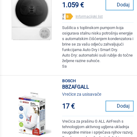
1.059 €
Dodaj
Informacijski list
Sušilica s toplinskom pumpom koja
osigurava stalnu nisku potrošnju energije
s automatskim čišćenjem kondenzatora i
brine se za vašu odjeću zahvaljujući
funkcijama Auto Dry i Smart Dry.
Auto Dry: automatski suši rublje do točne
željene razine suhoće.
Sa
bosch
BBZAFGALL
Vrećice za usisavače
17 €
Dodaj
Vrećica za prašinu G ALL AirFresh s
tehnologijom aktivnog ugljena ukladnja
neugodne mirise i sprječava njihov razvoj.