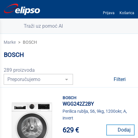
Prijava
Košarica
Traži uz pomoć AI
Marke
BOSCH
BOSCH
289 proizvoda
Filteri
bosch
WGG242Z2BY
Perilica rublja, S6, 9kg, 1200okr, A,
invert
629 €
Dodaj