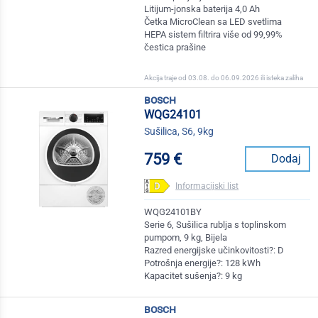
Litijum-jonska baterija 4,0 Ah
Četka MicroClean sa LED svetlima
HEPA sistem filtrira više od 99,99%
čestica prašine
Akcija traje od 03.08. do 06.09.2026 ili isteka zaliha
bosch
WQG24101
Sušilica, S6, 9kg
759 €
Dodaj
Informacijski list
WQG24101BY
Serie 6, Sušilica rublja s toplinskom
pumpom, 9 kg, Bijela
Razred energijske učinkovitosti?: D
Potrošnja energije?: 128 kWh
Kapacitet sušenja?: 9 kg
bosch