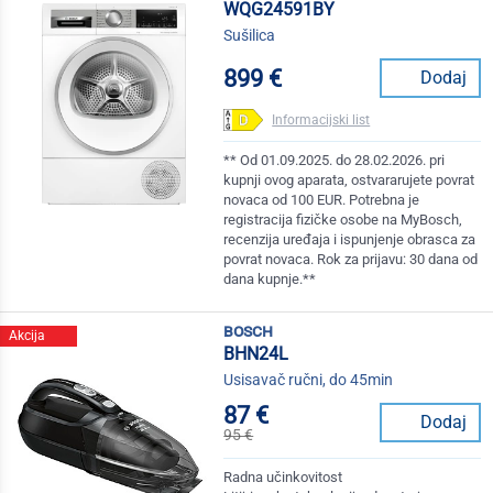
WQG24591BY
Sušilica
899 €
Dodaj
Informacijski list
** Od 01.09.2025. do 28.02.2026. pri
kupnji ovog aparata, ostvararujete povrat
novaca od 100 EUR. Potrebna je
registracija fizičke osobe na MyBosch,
recenzija uređaja i ispunjenje obrasca za
povrat novaca. Rok za prijavu: 30 dana od
dana kupnje.**
bosch
Akcija
BHN24L
Usisavač ručni, do 45min
87 €
Dodaj
95 €
Radna učinkovitost