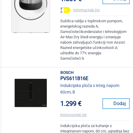
Informacijski list
Sušilica rublja s toplinskom pumpom,
energetskog razreda A,
Samočistećikondenzator i tehnologijom
Air Max Dry štedi energiju i smanjuje
nabore zahvaljujući funkciji Iron Assist.
Razred energetske učinkovitosti A:
uštedite do 77% energije.
Samočisteći k
bosch
PVS611B16E
Indukcijska ploča s integ.napom
60cm, B
1.299 €
Dodaj
Informacijski list
Indukcijska ploča za kuhanje s
integriranom napom, 60 cm, ugradnja bez