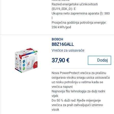
Razred energetske učinkovitosti
(EU19_EEK_D): E
Ukupna neto zapremnina aparata (l): 383
l
Prosječna godišnja potrošnja energije:
256 kWh/god
bosch
BBZ16GALL
Vrećice za usisavače
37,90 €
Dodaj
Nova PowerProtect vrećica za prašinu
osigurava visoku snagu usisa usisavača
uz nisku potrošnju u vatima kada se
vrećica napuni
Najnovija flis tehnologija za dulji radni
vijek
Do 50 % duži rad: Rjeđe mijenjanje
vrećica za prah zahvaljujući iznimno
visok