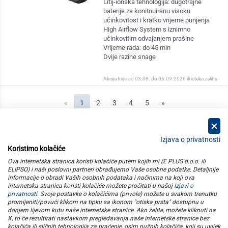
Litij-ionska tehnologija: dugotrajne
baterije za konitnuiranu visoku
učinkovitost i kratko vrijeme punjenja
High Airflow System s iznimno
učinkovitim odvajanjem prašine
Vrijeme rada: do 45 min
Dvije razine snage
Akcija traje od 03.08. do 06.09.2026 ili isteka zaliha
(current)
«
1
2
3
4
5
»
Izjava o privatnosti
Koristimo kolačiće
kategorije
Ova internetska stranica koristi kolačiće putem kojih mi (E PLUS d.o.o. ili
ELIPSO) i naši poslovni partneri obrađujemo Vaše osobne podatke. Detaljnije
informacije o obradi Vaših osobnih podataka i načinima na koji ova
elipso
internetska stranica koristi kolačiće možete pročitati u našoj
Izjavi o
privatnosti
. Svoje postavke o kolačićima (privole) možete u svakom trenutku
promijeniti/povući klikom na tipku sa ikonom "otiska prsta" dostupnu u
informacije
donjem lijevom kutu naše internetske stranice. Ako želite, možete kliknuti na
X, to će rezultirati nastavkom pregledavanja naše internetske stranice bez
kolačića ili sličnih tehnologija za praćenje, osim nužnih kolačića, koji su uvijek