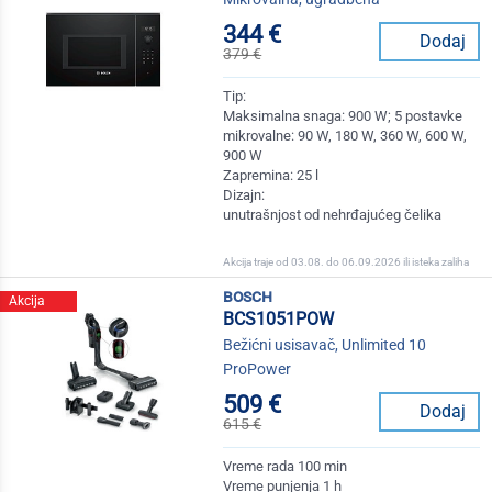
344 €
Dodaj
379 €
Tip:
Maksimalna snaga: 900 W; 5 postavke
mikrovalne: 90 W, 180 W, 360 W, 600 W,
900 W
Zapremina: 25 l
Dizajn:
unutrašnjost od nehrđajućeg čelika
Akcija traje od 03.08. do 06.09.2026 ili isteka zaliha
bosch
Akcija
BCS1051POW
Bežićni usisavač, Unlimited 10
ProPower
509 €
Dodaj
615 €
Vreme rada 100 min
Vreme punjenja 1 h