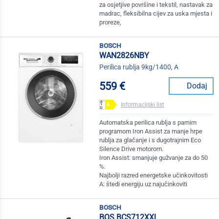
za osjetjive površine i tekstil, nastavak za
madrac, fleksibilna cijev za uska mjesta i
proreze,
bosch
WAN2826NBY
Perilica rublja 9kg/1400, A
559 €
Dodaj
Informacijski list
Automatska perilica rublja s parnim
programom Iron Assist za manje hrpe
rublja za glačanje i s dugotrajnim Eco
Silence Drive motorom.
Iron Assist: smanjuje gužvanje za do 50
%.
Najbolji razred energetske učinkovitosti
A: štedi energiju uz najučinkoviti
bosch
BOS BCS712XXL