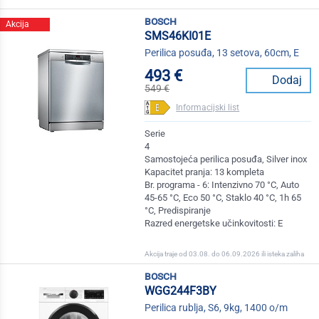
bosch
Akcija
SMS46KI01E
Perilica posuđa, 13 setova, 60cm, E
493 €
Dodaj
549 €
Informacijski list
Serie
4
Samostojeća perilica posuđa, Silver inox
Kapacitet pranja: 13 kompleta
Br. programa - 6: Intenzivno 70 °C, Auto
45-65 °C, Eco 50 °C, Staklo 40 °C, 1h 65
°C, Predispiranje
Razred energetske učinkovitosti: E
Akcija traje od 03.08. do 06.09.2026 ili isteka zaliha
bosch
WGG244F3BY
Perilica rublja, S6, 9kg, 1400 o/m