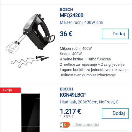
bosch
MFQ2420B
Mikser, ručni, 400W, crni
36 €
Dodaj
Mikser ručni, 400W
Snaga: 400W
4 radne brzine + Turbo funkcija
2 metlice za miješanje + 2 za gnječenje
Lagano kućište za jednostavno rukovanje
Jednostavan gumb za izbacivanje
bosch
Akcija
KGN49LBCF
Hladnjak, 203x70cm, NoFrost, C
1.217 €
Dodaj
1.337 €
Informacijski list