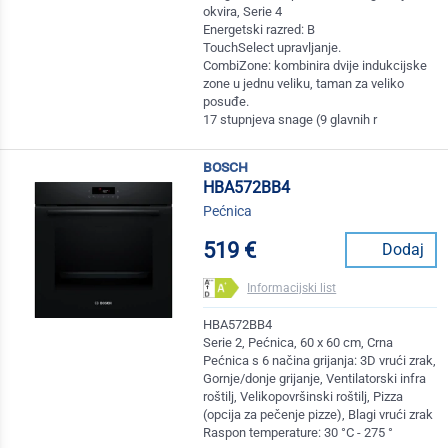
okvira, Serie 4
Energetski razred: B
TouchSelect upravljanje.
CombiZone: kombinira dvije indukcijske
zone u jednu veliku, taman za veliko
posuđe.
17 stupnjeva snage (9 glavnih r
bosch
HBA572BB4
Pećnica
519 €
Dodaj
Informacijski list
HBA572BB4
Serie 2, Pećnica, 60 x 60 cm, Crna
Pećnica s 6 načina grijanja: 3D vrući zrak,
Gornje/donje grijanje, Ventilatorski infra
roštilj, Velikopovršinski roštilj, Pizza
(opcija za pečenje pizze), Blagi vrući zrak
Raspon temperature: 30 °C - 275 °