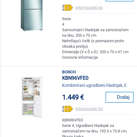
Informacijski list
Serie
4
Samostojeći hladnjak sa zamrzivačem
na dnu, 203 x 70 cm
Nehrđajući čelik (s premazom protiv
otisaka prstiju)
Dimenzije (V x Š x D): 203 x 70 x 67 cm
Osnovne informacije
bosch
KBN96VFE0
Kombinirani ugradbeni hladnjak, E
1.449 €
Dodaj
Informacijski list
KBN96VFE0
Serie 4, Ugradbeni hladnjak sa
zamrzivačem na dnu, 193.5 x 70.8 cm,
fiksna šarka