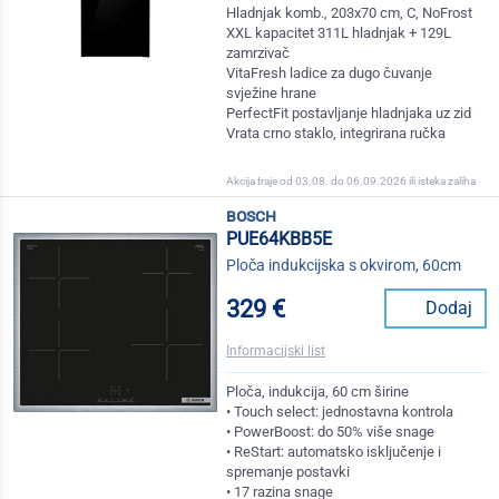
Hladnjak komb., 203x70 cm, C, NoFrost
XXL kapacitet 311L hladnjak + 129L
zamrzivač
VitaFresh ladice za dugo čuvanje
svježine hrane
PerfectFit postavljanje hladnjaka uz zid
Vrata crno staklo, integrirana ručka
Akcija traje od 03.08. do 06.09.2026 ili isteka zaliha
bosch
PUE64KBB5E
Ploča indukcijska s okvirom, 60cm
329 €
Dodaj
Informacijski list
Ploča, indukcija, 60 cm širine
• Touch select: jednostavna kontrola
• PowerBoost: do 50% više snage
• ReStart: automatsko isključenje i
spremanje postavki
• 17 razina snage