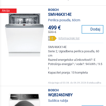
bosch
Akcija
SMV46KX14E
Perilica posuđa, 60cm
499 €
Dodaj
539 €
Informacijski list
SMV46KX14E
Serie 2, Ugradbena perilica posuđa, 60
cm
Razred energetske učinkovitosti?: E
Potrošnja energije? / vode?: 94 kWh / 9.5
l
Kapacitet pranja: 13 kompleta
Akcija traje od 03.08. do 06.09.2026 ili isteka zaliha
bosch
WQB246DNBY
Sušilica rublja