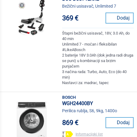
Bežični usisavač, Unlimited 7
369 €
Dodaj
Štapni bežični usisavač, 18V, 3.0 Ah, do
40 min
Unlimited 7 - moćan i fleksibilan
#LikeABosch
2 baterije 18V 3.0Ah (dok jedna radi druga
se puni) u kombinaciji sa brzim
punjačem
3 načina rada: Turbo, Auto, Eco (do 40
min)
Nastavci za: madrac, tapec
bosch
WGH24400BY
Perilica rublja, S6, 9kg, 1400o
869 €
Dodaj
Informacijski list