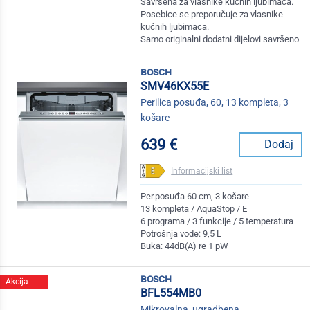
Savršena za vlasnike kućnih ljubimaca.
Posebice se preporučuje za vlasnike
kućnih ljubimaca.
Samo originalni dodatni dijelovi savršeno
bosch
SMV46KX55E
Perilica posuđa, 60, 13 kompleta, 3
košare
639 €
Dodaj
Informacijski list
Per.posuđa 60 cm, 3 košare
13 kompleta / AquaStop / E
6 programa / 3 funkcije / 5 temperatura
Potrošnja vode: 9,5 L
Buka: 44dB(A) re 1 pW
bosch
Akcija
BFL554MB0
Mikrovalna, ugradbena