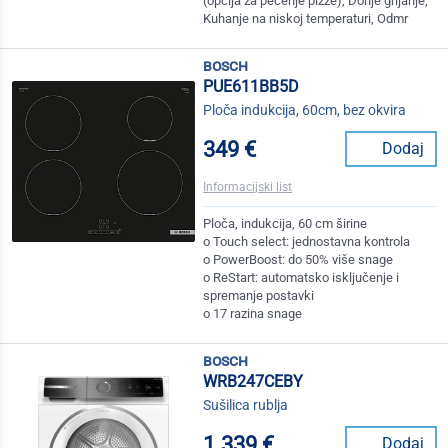
(opcija za pečenje pizze), Donje grijanje,
Kuhanje na niskoj temperaturi, Odmr
bosch
PUE611BB5D
Ploča indukcija, 60cm, bez okvira
349 €
Dodaj
Informacijski list
Ploča, indukcija, 60 cm širine
o Touch select: jednostavna kontrola
o PowerBoost: do 50% više snage
o ReStart: automatsko isključenje i
spremanje postavki
o 17 razina snage
bosch
WRB247CEBY
Sušilica rublja
1.339 €
Dodaj