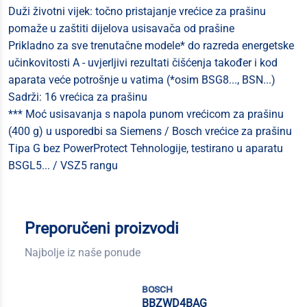
Duži životni vijek: točno pristajanje vrećice za prašinu
pomaže u zaštiti dijelova usisavača od prašine
Prikladno za sve trenutačne modele* do razreda energetske
učinkovitosti A - uvjerljivi rezultati čišćenja također i kod
aparata veće potrošnje u vatima (*osim BSG8..., BSN...)
Sadrži: 16 vrećica za prašinu
*** Moć usisavanja s napola punom vrećicom za prašinu
(400 g) u usporedbi sa Siemens / Bosch vrećice za prašinu
Tipa G bez PowerProtect Tehnologije, testirano u aparatu
BSGL5... / VSZ5 rangu
Preporučeni proizvodi
Najbolje iz naše ponude
bosch
BBZWD4BAG