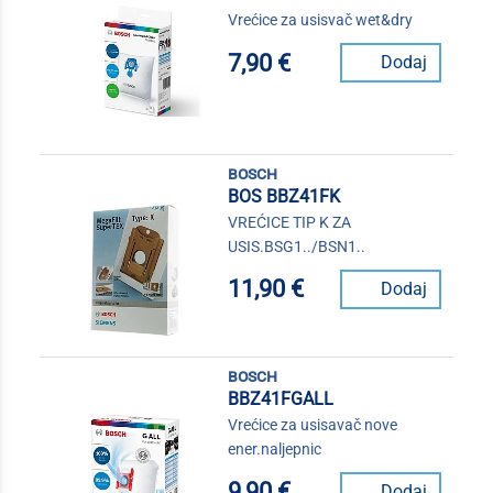
Vrećice za usisvač wet&dry
7,90 €
Dodaj
bosch
BOS BBZ41FK
VREĆICE TIP K ZA
USIS.BSG1../BSN1..
11,90 €
Dodaj
bosch
BBZ41FGALL
Vrećice za usisavač nove
ener.naljepnic
9,90 €
Dodaj