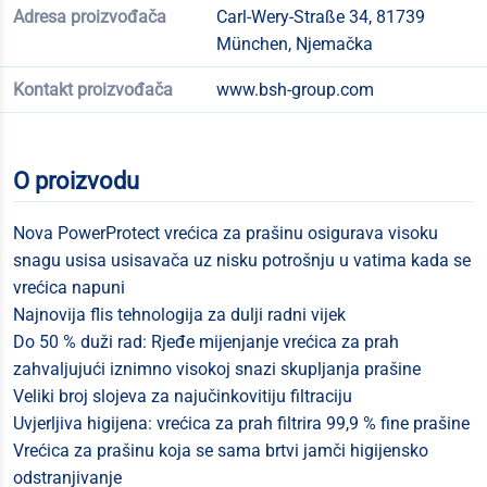
Adresa proizvođača
Carl-Wery-Straße 34, 81739
München, Njemačka
Kontakt proizvođača
www.bsh-group.com
O proizvodu
Nova PowerProtect vrećica za prašinu osigurava visoku
snagu usisa usisavača uz nisku potrošnju u vatima kada se
vrećica napuni
Najnovija flis tehnologija za dulji radni vijek
Do 50 % duži rad: Rjeđe mijenjanje vrećica za prah
zahvaljujući iznimno visokoj snazi skupljanja prašine
Veliki broj slojeva za najučinkovitiju filtraciju
Uvjerljiva higijena: vrećica za prah filtrira 99,9 % fine prašine
Vrećica za prašinu koja se sama brtvi jamči higijensko
odstranjivanje