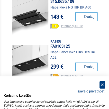
315.0635.109
Napa Flexa NG HIP BK A60
143 €
Dodaj
Informacijski list
faber
FA0103125
Napa Faber Inka Plus HCS BK
A52
299 €
Dodaj
Informacijski list
Izjava o privatnosti
Koristimo kolačiće
kategorije
Ova internetska stranica koristi kolačiće putem kojih mi (E PLUS d.o.o. ili
ELIPSO) i naši poslovni partneri obrađujemo Vaše osobne podatke. Detaljnije