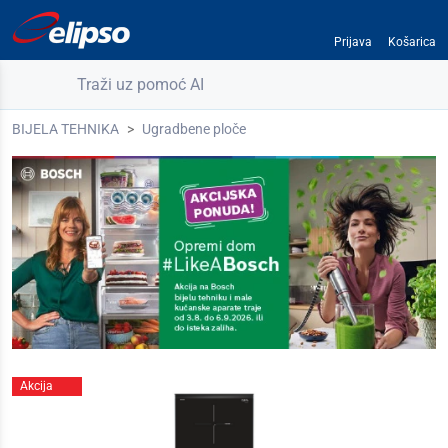
Prijava
Košarica
Traži uz pomoć AI
BIJELA TEHNIKA
Ugradbene ploče
Akcija