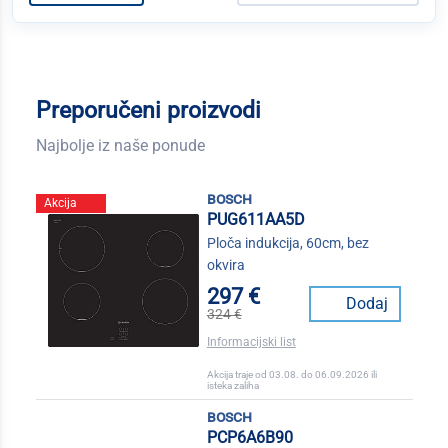
Preporučeni proizvodi
Najbolje iz naše ponude
bosch
Akcija
PUG611AA5D
Ploča indukcija, 60cm, bez
okvira
297 €
Dodaj
324 €
Informacijski list
Akcija traje od 03.08. do 06.09.2026 ili
isteka zaliha
bosch
PCP6A6B90