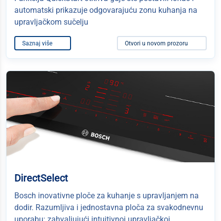
automatski prikazuje odgovarajuću zonu kuhanja na
upravljačkom sučelju
Saznaj više
Otvori u novom prozoru
DirectSelect
Bosch inovativne ploče za kuhanje s upravljanjem na
dodir. Razumljiva i jednostavna ploča za svakodnevnu
uporabu: zahvaljujući intuitivnoj upravljačkoj