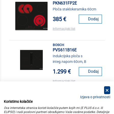
PKN631FP2E
Ploča staklokeramika 60cm
385 €
Dodaj
Informacijski list
bosch
PVS611B16E
Indukcijska ploča s
integ.napom 60cm, B
1.299 €
Dodaj
Informacijski list
Izjava o privatnosti
Koristimo kolačiće
kategorije
Ova internetska stranica koristi kolačiće putem kojih mi (E PLUS d.o.o. ili
ELIPSO) i naši poslovni partneri obrađujemo Vaše osobne podatke. Detaljnije