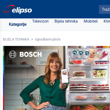
Pretra
Televizori
Bijela tehnika
Mobiteli
Kli
Kategorije
BIJELA TEHNIKA
Ugradbene ploče