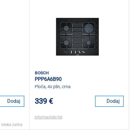
bosch
PPP6A6B90
Ploča, 4x plin, crna
339 €
Dodaj
Dodaj
Informacijski list
 isteka zaliha