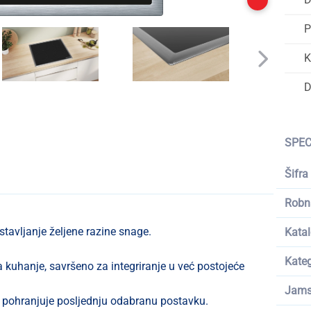
P
K
D
SPEC
Šifra
Robn
tavljanje željene razine snage.
Katal
Kateg
a kuhanje, savršeno za integriranje u već postojeće
Jams
me pohranjuje posljednju odabranu postavku.