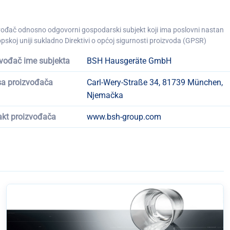
vođač odnosno odgovorni gospodarski subjekt koji ima poslovni nastan
pskoj uniji sukladno Direktivi o općoj sigurnosti proizvoda (GPSR)
vođač ime subjekta
BSH Hausgeräte GmbH
sa proizvođača
Carl-Wery-Straße 34, 81739 München,
Njemačka
akt proizvođača
www.bsh-group.com