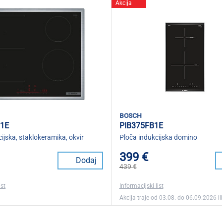
Akcija
bosch
1E
PIB375FB1E
cijska, staklokeramika, okvir
Ploča indukcijska domino
399 €
Dodaj
439 €
ist
Informacijski list
Akcija traje od 03.08. do 06.09.2026 ili