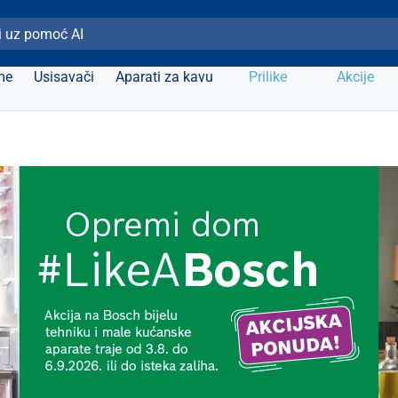
ži Elipso
me
Usisavači
Aparati za kavu
Prilike
Akcije