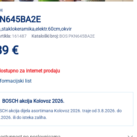
H
N645BA2E
,staklokeramika,elektr.60cm,okvir
artikla:
161487
Kataloški broj:
BOS PKN645BA2E
89 €
dostupno za internet prodaju
formacijski list
BOSCH akcija Kolovoz 2026.
CH akcija dijela asortimana Kolovoz 2026. traje od 3.8.2026. do
.2026. ili do isteka zaliha.
ostupnost po poslovnicama