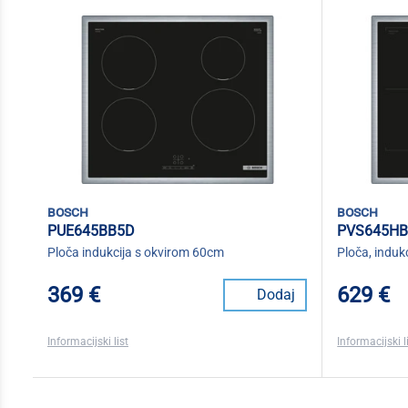
bosch
bosch
PUE645BB5D
PVS645HB
Ploča indukcija s okvirom 60cm
Ploča, induk
369 €
629 €
Dodaj
Informacijski list
Informacijski l