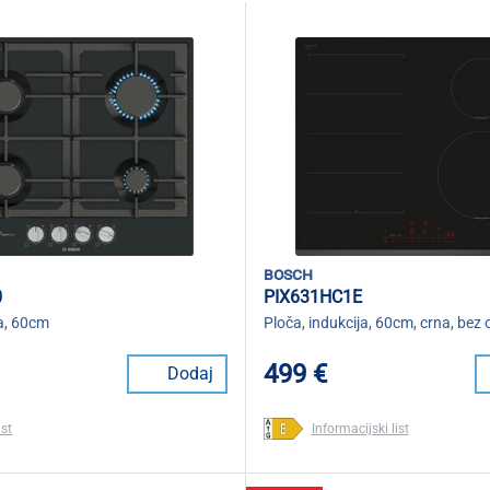
bosch
0
PIX631HC1E
a, 60cm
Ploča, indukcija, 60cm, crna, bez 
499 €
Dodaj
ist
Informacijski list