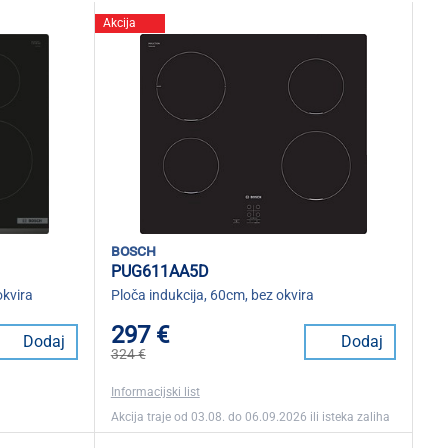
Akcija
bosch
PUG611AA5D
okvira
Ploča indukcija, 60cm, bez okvira
297 €
Dodaj
Dodaj
324 €
Informacijski list
Akcija traje od 03.08. do 06.09.2026 ili isteka zaliha