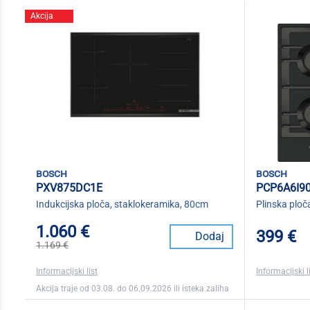
Akcija
bosch
bosch
PXV875DC1E
PCP6A6I9
Indukcijska ploča, staklokeramika, 80cm
Plinska ploč
1.060 €
399 €
Dodaj
1.169 €
Informacijski list
Informacijski l
Akcija traje od 03.08. do 06.09.2026 ili isteka zaliha