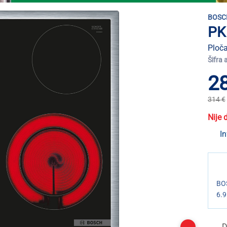
BOSC
PK
Ploča
Šifra 
2
314 €
Nije 
In
BOS
6.9
D