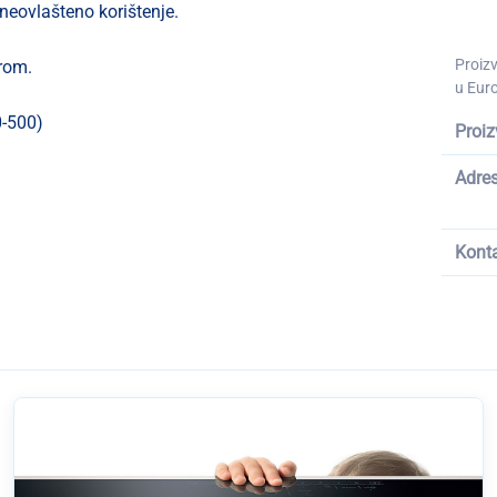
 neovlašteno korištenje.
Proiz
irom.
u Euro
0-500)
Proiz
Adre
Kont