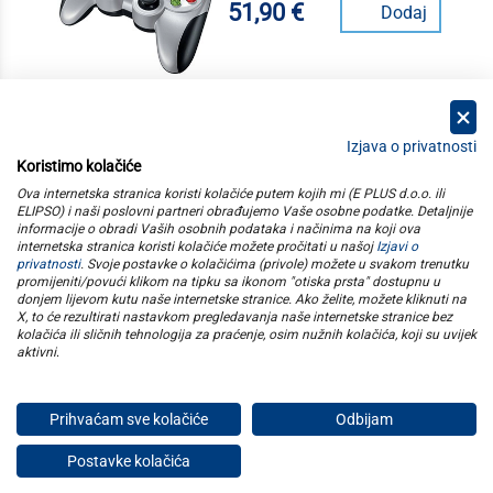
51,90 €
Dodaj
Izjava o privatnosti
Koristimo kolačiće
kategorije
Ova internetska stranica koristi kolačiće putem kojih mi (E PLUS d.o.o. ili
ELIPSO) i naši poslovni partneri obrađujemo Vaše osobne podatke. Detaljnije
informacije o obradi Vaših osobnih podataka i načinima na koji ova
elipso
internetska stranica koristi kolačiće možete pročitati u našoj
Izjavi o
privatnosti
. Svoje postavke o kolačićima (privole) možete u svakom trenutku
promijeniti/povući klikom na tipku sa ikonom "otiska prsta" dostupnu u
informacije
donjem lijevom kutu naše internetske stranice. Ako želite, možete kliknuti na
X, to će rezultirati nastavkom pregledavanja naše internetske stranice bez
kolačića ili sličnih tehnologija za praćenje, osim nužnih kolačića, koji su uvijek
pratite nas
aktivni
.
Prihvaćam sve kolačiće
Odbijam
E plus d.o.o. © Copyright 2026
Postavke kolačića
Privatnost