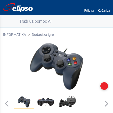
Prijava
Košarica
Traži uz pomoć AI
INFORMATIKA
Dodaci za igre