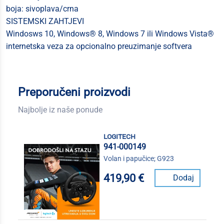
boja: sivoplava/crna
SISTEMSKI ZAHTJEVI
Windosws 10, Windows® 8, Windows 7 ili Windows Vista®
internetska veza za opcionalno preuzimanje softvera
Preporučeni proizvodi
Najbolje iz naše ponude
logitech
941-000149
Volan i papučice; G923
419,90 €
Dodaj