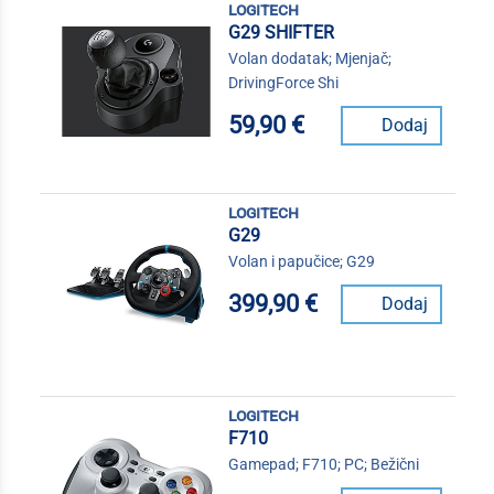
logitech
G29 SHIFTER
Volan dodatak; Mjenjač;
DrivingForce Shi
59,90 €
Dodaj
logitech
G29
Volan i papučice; G29
399,90 €
Dodaj
logitech
F710
Gamepad; F710; PC; Bežični