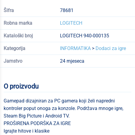
Šifra
78681
Robna marka
LOGITECH
Kataloški broj
LOGITECH 940-000135
Kategorija
INFORMATIKA
>
Dodaci za igre
Jamstvo
24 mjeseca
O proizvodu
Gamepad dizajniran za PC gamera koji želi napredni
kontroler poput onoga za konzole. Podržava mnoge igre,
Steam Big Picture i Android TV.
PROŠIRENA PODRŠKA ZA IGRE
Igrajte hitove i klasike