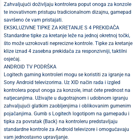
Zahvaljujući doživljaju kontrolera poput onoga za konzole
te inovativnom pristupu tradicionalnom dizajnu, gamepad
savršeno će vam pristajati.
EKSKLUZIVNE TIPKE ZA KRETANJE S 4 PREKIDAČA
Standardne tipke za kretanje leže na jednoj okretnoj točki,
što može uzrokovati neprecizne kontrole. Tipke za kretanje
klize iznad 4 zasebna prekidača za responzivniji, taktilni
osjećaj.
ANDROID TV PODRŠKA
Logitech gaming kontroleri mogu se koristiti za igranje na
Sony Android televizorima. Uz XID način rada i izgled
kontrolera poput onoga za konzole, imat ćete prednost na
natjecanjima. Uživajte u dugotrajnom i udobnom igranju
zahvaljujući glatkim zaobljenjima i oblikovanim gumenim
pojačanjima. Gumb s Logitech logotipom na gamepadu i
tipka za povratak (Back) na kontroleru predstavljaju
standardne kontrole za Android televizore i omogućavaju
vam jednostavno upravljanje.