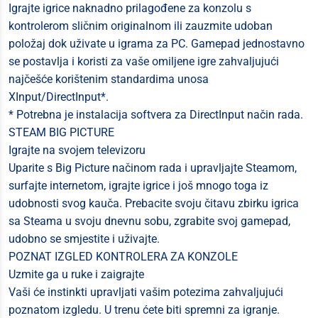
Igrajte igrice naknadno prilagođene za konzolu s
kontrolerom sličnim originalnom ili zauzmite udoban
položaj dok uživate u igrama za PC. Gamepad jednostavno
se postavlja i koristi za vaše omiljene igre zahvaljujući
najčešće korištenim standardima unosa
XInput/DirectInput*.
* Potrebna je instalacija softvera za DirectInput način rada.
STEAM BIG PICTURE
Igrajte na svojem televizoru
Uparite s Big Picture načinom rada i upravljajte Steamom,
surfajte internetom, igrajte igrice i još mnogo toga iz
udobnosti svog kauča. Prebacite svoju čitavu zbirku igrica
sa Steama u svoju dnevnu sobu, zgrabite svoj gamepad,
udobno se smjestite i uživajte.
POZNAT IZGLED KONTROLERA ZA KONZOLE
Uzmite ga u ruke i zaigrajte
Vaši će instinkti upravljati vašim potezima zahvaljujući
poznatom izgledu. U trenu ćete biti spremni za igranje.