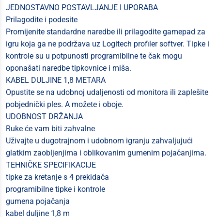
JEDNOSTAVNO POSTAVLJANJE I UPORABA
Prilagodite i podesite
Promijenite standardne naredbe ili prilagodite gamepad za
igru koja ga ne podržava uz Logitech profiler softver. Tipke i
kontrole su u potpunosti programibilne te čak mogu
oponašati naredbe tipkovnice i miša.
KABEL DULJINE 1,8 METARA
Opustite se na udobnoj udaljenosti od monitora ili zaplešite
pobjednički ples. A možete i oboje.
UDOBNOST DRŽANJA
Ruke će vam biti zahvalne
Uživajte u dugotrajnom i udobnom igranju zahvaljujući
glatkim zaobljenjima i oblikovanim gumenim pojačanjima.
TEHNIČKE SPECIFIKACIJE
tipke za kretanje s 4 prekidača
programibilne tipke i kontrole
gumena pojačanja
kabel duljine 1,8 m