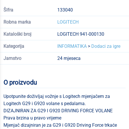
Šifra
133040
Robna marka
LOGITECH
Kataloški broj
LOGITECH 941-000130
Kategorija
INFORMATIKA
>
Dodaci za igre
Jamstvo
24 mjeseca
O proizvodu
Upotpunite doživljaj vožnje s Logitech mjenjačem za
Logitech G29 i G920 volane s pedalama.
DIZAJNIRAN ZA G29 I G920 DRIVING FORCE VOLANE
Prava brzina u pravo vrijeme
Mjenjač dizajniran je za G29 i G920 Driving Force trkaće