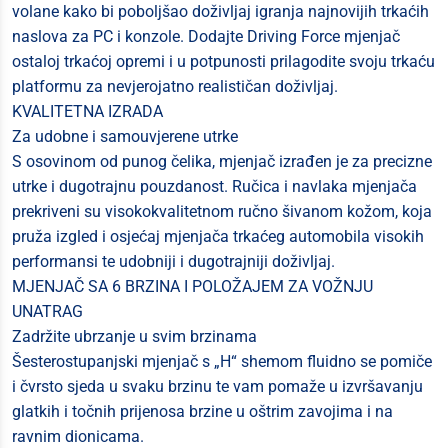
volane kako bi poboljšao doživljaj igranja najnovijih trkaćih
naslova za PC i konzole. Dodajte Driving Force mjenjač
ostaloj trkaćoj opremi i u potpunosti prilagodite svoju trkaću
platformu za nevjerojatno realističan doživljaj.
KVALITETNA IZRADA
Za udobne i samouvjerene utrke
S osovinom od punog čelika, mjenjač izrađen je za precizne
utrke i dugotrajnu pouzdanost. Ručica i navlaka mjenjača
prekriveni su visokokvalitetnom ručno šivanom kožom, koja
pruža izgled i osjećaj mjenjača trkaćeg automobila visokih
performansi te udobniji i dugotrajniji doživljaj.
MJENJAČ SA 6 BRZINA I POLOŽAJEM ZA VOŽNJU
UNATRAG
Zadržite ubrzanje u svim brzinama
Šesterostupanjski mjenjač s „H“ shemom fluidno se pomiče
i čvrsto sjeda u svaku brzinu te vam pomaže u izvršavanju
glatkih i točnih prijenosa brzine u oštrim zavojima i na
ravnim dionicama.