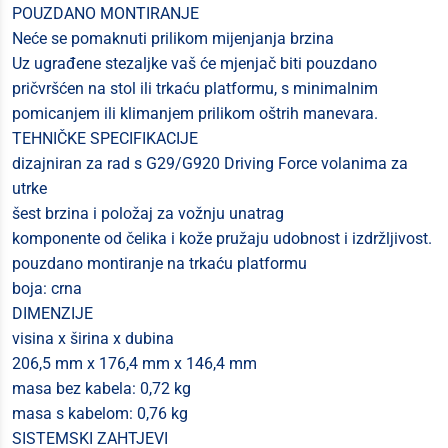
POUZDANO MONTIRANJE
Neće se pomaknuti prilikom mijenjanja brzina
Uz ugrađene stezaljke vaš će mjenjač biti pouzdano
pričvršćen na stol ili trkaću platformu, s minimalnim
pomicanjem ili klimanjem prilikom oštrih manevara.
TEHNIČKE SPECIFIKACIJE
dizajniran za rad s G29/G920 Driving Force volanima za
utrke
šest brzina i položaj za vožnju unatrag
komponente od čelika i kože pružaju udobnost i izdržljivost.
pouzdano montiranje na trkaću platformu
boja: crna
DIMENZIJE
visina x širina x dubina
206,5 mm x 176,4 mm x 146,4 mm
masa bez kabela: 0,72 kg
masa s kabelom: 0,76 kg
SISTEMSKI ZAHTJEVI