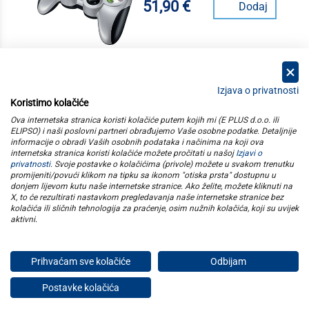
51,90 €
Dodaj
Izjava o privatnosti
Koristimo kolačiće
kategorije
Ova internetska stranica koristi kolačiće putem kojih mi (E PLUS d.o.o. ili
ELIPSO) i naši poslovni partneri obrađujemo Vaše osobne podatke. Detaljnije
informacije o obradi Vaših osobnih podataka i načinima na koji ova
elipso
internetska stranica koristi kolačiće možete pročitati u našoj
Izjavi o
privatnosti
. Svoje postavke o kolačićima (privole) možete u svakom trenutku
promijeniti/povući klikom na tipku sa ikonom "otiska prsta" dostupnu u
informacije
donjem lijevom kutu naše internetske stranice. Ako želite, možete kliknuti na
X, to će rezultirati nastavkom pregledavanja naše internetske stranice bez
kolačića ili sličnih tehnologija za praćenje, osim nužnih kolačića, koji su uvijek
pratite nas
aktivni
.
Prihvaćam sve kolačiće
Odbijam
E plus d.o.o. © Copyright 2026
Postavke kolačića
Privatnost