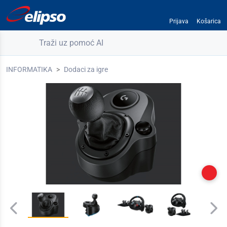
Prijava
Košarica
Traži uz pomoć AI
INFORMATIKA
Dodaci za igre