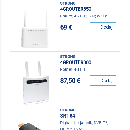
strong
4GROUTER350
Router; 4G LTE; SIM; White
69 €
Dodaj
strong
4GROUTER300
Router; 4G LTE
87,50 €
Dodaj
strong
SRT 84
Digitalni prijamnik; DVB-T2;
HEVC/H.265