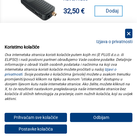
32,50 €
Dodaj
Izjava o privatnosti
Koristimo kolačiće
kategorije
Ova internetska stranica koristi kolačiće putem kojih mi (E PLUS d.o.o. ili
ELIPSO) i naši poslovni partneri obrađujemo Vaše osobne podatke. Detaljnije
informacije o obradi Vaših osobnih podataka i načinima na koji ova
elipso
internetska stranica koristi kolačiće možete pročitati u našoj
Izjavi o
privatnosti
. Svoje postavke o kolačićima (privole) možete u svakom trenutku
promijeniti/povući klikom na tipku sa ikonom "otiska prsta" dostupnu u
informacije
donjem lijevom kutu naše internetske stranice. Ako želite, možete kliknuti na
X, to će rezultirati nastavkom pregledavanja naše internetske stranice bez
kolačića ili sličnih tehnologija za praćenje, osim nužnih kolačića, koji su uvijek
pratite nas
aktivni
.
Prihvaćam sve kolačiće
Odbijam
E plus d.o.o. © Copyright 2026
Postavke kolačića
Privatnost