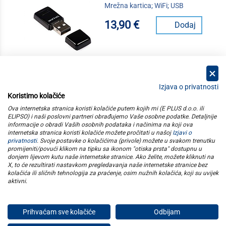
Mrežna kartica; WiFi; USB
13,90 €
Dodaj
Izjava o privatnosti
Koristimo kolačiće
kategorije
Ova internetska stranica koristi kolačiće putem kojih mi (E PLUS d.o.o. ili
ELIPSO) i naši poslovni partneri obrađujemo Vaše osobne podatke. Detaljnije
informacije o obradi Vaših osobnih podataka i načinima na koji ova
elipso
internetska stranica koristi kolačiće možete pročitati u našoj
Izjavi o
privatnosti
. Svoje postavke o kolačićima (privole) možete u svakom trenutku
promijeniti/povući klikom na tipku sa ikonom "otiska prsta" dostupnu u
informacije
donjem lijevom kutu naše internetske stranice. Ako želite, možete kliknuti na
X, to će rezultirati nastavkom pregledavanja naše internetske stranice bez
kolačića ili sličnih tehnologija za praćenje, osim nužnih kolačića, koji su uvijek
pratite nas
aktivni
.
Prihvaćam sve kolačiće
Odbijam
E plus d.o.o. © Copyright 2026