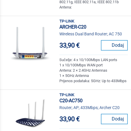
802.11g, IEEE 802.11a, IEEE 802.11b
Antena:
tp-link
ARCHER-C20
Wireless Dual Band Router; AC 750
33,90 €
Dodaj
Sučelje: 4 x 10/100Mbps LAN ports
1 x 10/100Mbps WAN port
Antena: 2 × 2.4GHz Antennas
1 × 5GHz Antenna
Prijenos podataka: 5GHz: Up to 433Mbps
tp-link
C20-AC750
Router; AP; 433Mbps; Archer C20
33,90 €
Dodaj