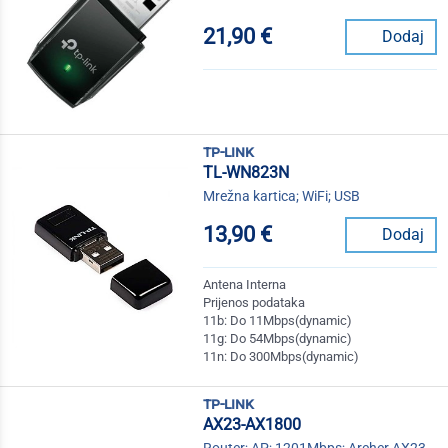
21,90 €
Dodaj
tp-link
TL-WN823N
Mrežna kartica; WiFi; USB
13,90 €
Dodaj
Antena Interna
Prijenos podataka
11b: Do 11Mbps(dynamic)
11g: Do 54Mbps(dynamic)
11n: Do 300Mbps(dynamic)
tp-link
AX23-AX1800
Router; AP; 1201Mbps; Archer AX23