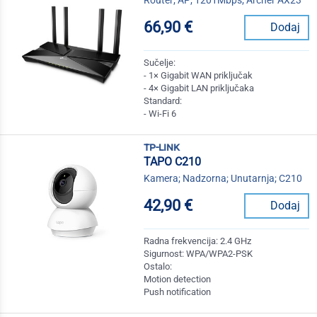
66,90 €
Dodaj
Sučelje:
- 1× Gigabit WAN priključak
- 4× Gigabit LAN priključaka
Standard:
- Wi-Fi 6
tp-link
TAPO C210
Kamera; Nadzorna; Unutarnja; C210
42,90 €
Dodaj
Radna frekvencija: 2.4 GHz
Sigurnost: WPA/WPA2-PSK
Ostalo:
Motion detection
Push notification