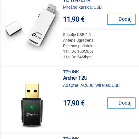
Mrežna kartica; USB
11,90 €
Dodaj
Sučelje USB 2.0
Antena Ugrađena
Prijenos podataka
11n: Do 150Mbps
11g: Do 54Mbps
tp-link
Archer T2U
Adapter; AC600; Wirelles; USB
17,90 €
Dodaj
tp-link