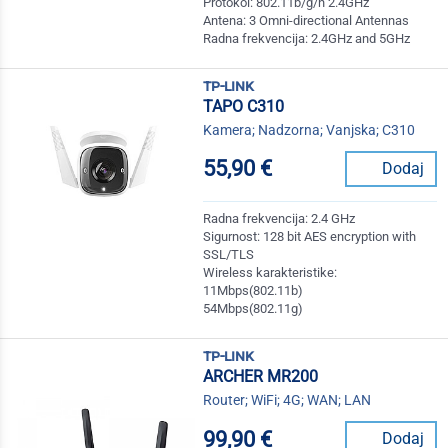
Protokol: 802.11b/g/n 2.4GHz
Antena: 3 Omni-directional Antennas
Radna frekvencija: 2.4GHz and 5GHz
tp-link
TAPO C310
Kamera; Nadzorna; Vanjska; C310
55,90 €
Dodaj
Radna frekvencija: 2.4 GHz
Sigurnost: 128 bit AES encryption with
SSL/TLS
Wireless karakteristike:
11Mbps(802.11b)
54Mbps(802.11g)
tp-link
ARCHER MR200
Router; WiFi; 4G; WAN; LAN
99,90 €
Dodaj