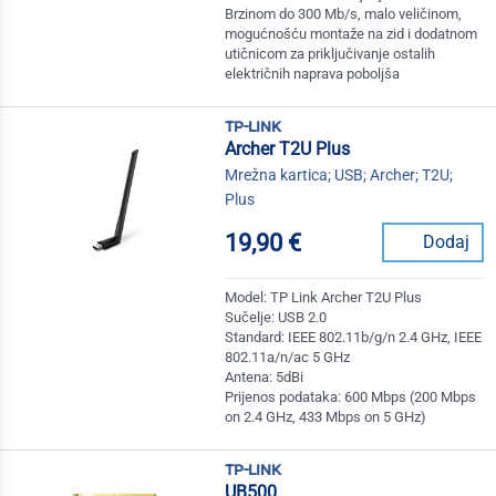
Brzinom do 300 Mb/s, malo veličinom,
mogućnošću montaže na zid i dodatnom
utičnicom za priključivanje ostalih
električnih naprava poboljša
tp-link
Archer T2U Plus
Mrežna kartica; USB; Archer; T2U;
Plus
19,90 €
Dodaj
Model: TP Link Archer T2U Plus
Sučelje: USB 2.0
Standard: IEEE 802.11b/g/n 2.4 GHz, IEEE
802.11a/n/ac 5 GHz
Antena: 5dBi
Prijenos podataka: 600 Mbps (200 Mbps
on 2.4 GHz, 433 Mbps on 5 GHz)
tp-link
UB500