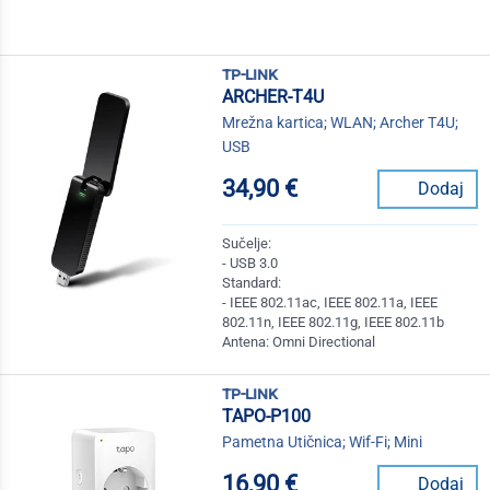
tp-link
ARCHER-T4U
Mrežna kartica; WLAN; Archer T4U;
USB
34,90 €
Dodaj
Sučelje:
- USB 3.0
Standard:
- IEEE 802.11ac, IEEE 802.11a, IEEE
802.11n, IEEE 802.11g, IEEE 802.11b
Antena: Omni Directional
tp-link
TAPO-P100
Pametna Utičnica; Wif-Fi; Mini
16,90 €
Dodaj