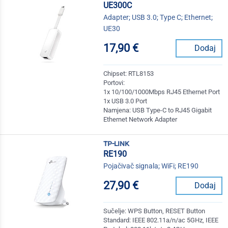
UE300C
Adapter; USB 3.0; Type C; Ethernet;
UE30
17,90 €
Dodaj
Chipset: RTL8153
Portovi:
1x 10/100/1000Mbps RJ45 Ethernet Port
1x USB 3.0 Port
Namjena: USB Type-C to RJ45 Gigabit
Ethernet Network Adapter
tp-link
RE190
Pojačivač signala; WiFi; RE190
27,90 €
Dodaj
Sučelje: WPS Button, RESET Button
Standard: IEEE 802.11a/n/ac 5GHz, IEEE