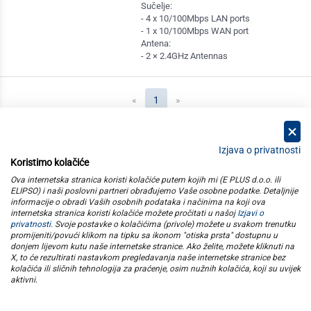
Sučelje:
- 4 x 10/100Mbps LAN ports
- 1 x 10/100Mbps WAN port
Antena:
- 2 × 2.4GHz Antennas
(current)
«
1
»
Izjava o privatnosti
Koristimo kolačiće
kategorije
Ova internetska stranica koristi kolačiće putem kojih mi (E PLUS d.o.o. ili
ELIPSO) i naši poslovni partneri obrađujemo Vaše osobne podatke. Detaljnije
informacije o obradi Vaših osobnih podataka i načinima na koji ova
elipso
internetska stranica koristi kolačiće možete pročitati u našoj
Izjavi o
privatnosti
. Svoje postavke o kolačićima (privole) možete u svakom trenutku
promijeniti/povući klikom na tipku sa ikonom "otiska prsta" dostupnu u
informacije
donjem lijevom kutu naše internetske stranice. Ako želite, možete kliknuti na
X, to će rezultirati nastavkom pregledavanja naše internetske stranice bez
kolačića ili sličnih tehnologija za praćenje, osim nužnih kolačića, koji su uvijek
pratite nas
aktivni
.