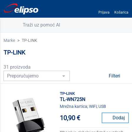
Prijava
Košarica
Traži uz pomoć AI
Marke
TP-LINK
TP-LINK
31 proizvoda
Filteri
tp-link
TL-WN725N
Mrežna kartica; WiFi; USB
10,90 €
Dodaj