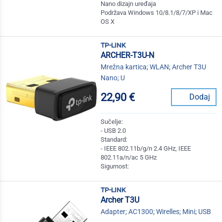
Nano dizajn uređaja
Podržava Windows 10/8.1/8/7/XP i Mac
OS X
tp-link
ARCHER-T3U-N
Mrežna kartica; WLAN; Archer T3U
Nano; U
22,90 €
Dodaj
Sučelje:
- USB 2.0
Standard:
- IEEE 802.11b/g/n 2.4 GHz, IEEE
802.11a/n/ac 5 GHz
Sigurnost:
tp-link
Archer T3U
Adapter; AC1300; Wirelles; Mini; USB