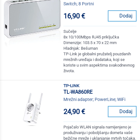
Switch; 8 Portni
16,90 €
Dodaj
Sučelje
8x 10/100Mbps RJ45 priključka
Dimenzije: 103.5 x 70 x 22 mm
Hladnjak: Bešuman
TP-Link je globalni pružatelj pouzdanih
mrežnih uređaja i dodataka, koji se
koriste u svim aspektima svakodnevnog
života.
tp-link
TL-WA860RE
Mrežni adapter; PowerLine; WiFi
24,90 €
Dodaj
Pojačalo WLAN signala namijenjeno je
produživanju i poboljšanju dometa vaše
bežične mreže i uklanjanje mrtvih točaka.