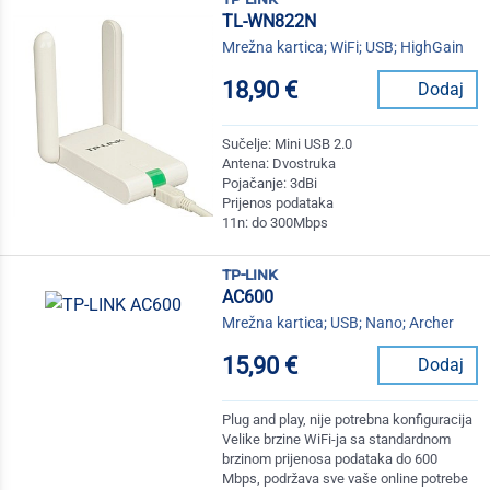
TL-WN822N
Mrežna kartica; WiFi; USB; HighGain
18,90 €
Dodaj
Sučelje: Mini USB 2.0
Antena: Dvostruka
Pojačanje: 3dBi
Prijenos podataka
11n: do 300Mbps
tp-link
AC600
Mrežna kartica; USB; Nano; Archer
15,90 €
Dodaj
Plug and play, nije potrebna konfiguracija
Velike brzine WiFi-ja sa standardnom
brzinom prijenosa podataka do 600
Mbps, podržava sve vaše online potrebe