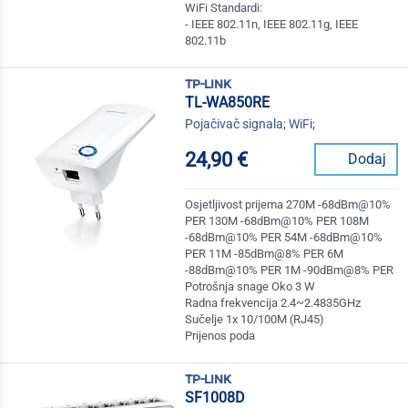
WiFi Standardi:
- IEEE 802.11n, IEEE 802.11g, IEEE
802.11b
tp-link
TL-WA850RE
Pojačivač signala; WiFi;
24,90 €
Dodaj
Osjetljivost prijema 270M -68dBm@10%
PER 130M -68dBm@10% PER 108M
-68dBm@10% PER 54M -68dBm@10%
PER 11M -85dBm@8% PER 6M
-88dBm@10% PER 1M -90dBm@8% PER
Potrošnja snage Oko 3 W
Radna frekvencija 2.4~2.4835GHz
Sučelje 1x 10/100M (RJ45)
Prijenos poda
tp-link
SF1008D