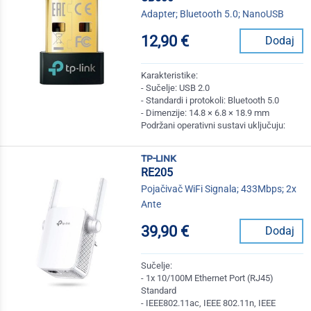
Adapter; Bluetooth 5.0; NanoUSB
12,90 €
Dodaj
Karakteristike:
- Sučelje: USB 2.0
- Standardi i protokoli: Bluetooth 5.0
- Dimenzije: 14.8 × 6.8 × 18.9 mm
Podržani operativni sustavi uključuju:
tp-link
RE205
Pojačivač WiFi Signala; 433Mbps; 2x
Ante
39,90 €
Dodaj
Sučelje:
- 1x 10/100M Ethernet Port (RJ45)
Standard
- IEEE802.11ac, IEEE 802.11n, IEEE