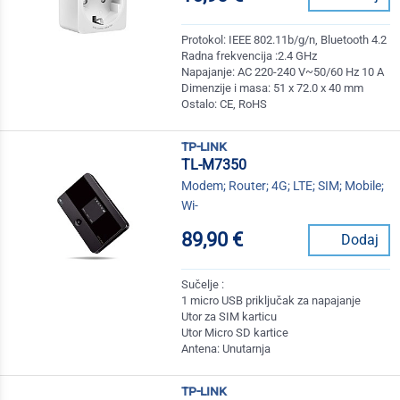
Protokol: IEEE 802.11b/g/n, Bluetooth 4.2
Radna frekvencija :2.4 GHz
Napajanje: AC 220-240 V~50/60 Hz 10 A
Dimenzije i masa: 51 x 72.0 x 40 mm
Ostalo: CE, RoHS
tp-link
TL-M7350
Modem; Router; 4G; LTE; SIM; Mobile;
Wi-
89,90 €
Dodaj
Sučelje :
1 micro USB priključak za napajanje
Utor za SIM karticu
Utor Micro SD kartice
Antena: Unutarnja
tp-link