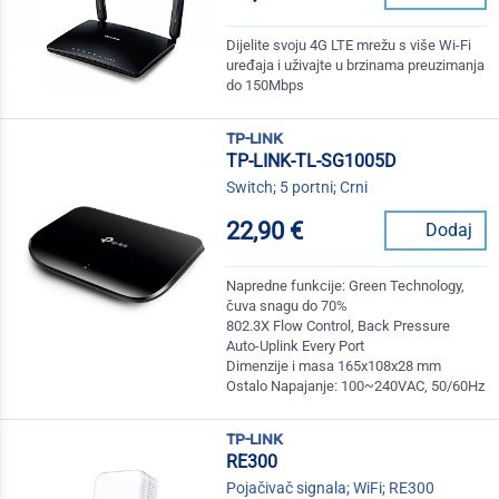
Dijelite svoju 4G LTE mrežu s više Wi-Fi
uređaja i uživajte u brzinama preuzimanja
do 150Mbps
tp-link
TP-LINK-TL-SG1005D
Switch; 5 portni; Crni
22,90 €
Dodaj
Napredne funkcije: Green Technology,
čuva snagu do 70%
802.3X Flow Control, Back Pressure
Auto-Uplink Every Port
Dimenzije i masa 165x108x28 mm
Ostalo Napajanje: 100~240VAC, 50/60Hz
tp-link
RE300
Pojačivač signala; WiFi; RE300