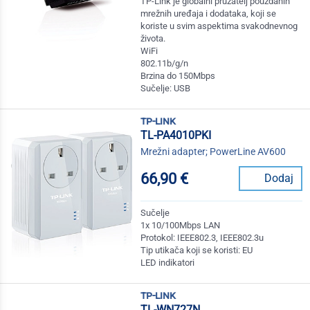
TP-Link je globalni pružatelj pouzdanih
mrežnih uređaja i dodataka, koji se
koriste u svim aspektima svakodnevnog
života.
WiFi
802.11b/g/n
Brzina do 150Mbps
Sučelje: USB
tp-link
TL-PA4010PKI
Mrežni adapter; PowerLine AV600
66,90 €
Dodaj
Sučelje
1x 10/100Mbps LAN
Protokol: IEEE802.3, IEEE802.3u
Tip utikača koji se koristi: EU
LED indikatori
tp-link
TL-WN727N