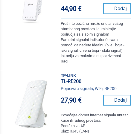
44,90 €
Dodaj
Proširite bežičnu mrežu unutar vašeg
stambenog prostora i eliminirajte
područja sa slabim signalom
Pametni signalni indikator će vam
pomoći da nađete idealnu (bijeli boja -
jaki signal, crvena boja - slabi signal)
lokaciju za maksimalnu pokrivenost
Radi
tp-link
TL-RE200
Pojačivač signala; WiFi; RE200
27,90 €
Dodaj
Povećajte domet internet signala unutar
kuće ili radnog prostora.
Podrška za AP
Ulaz: RJ45 (LAN)