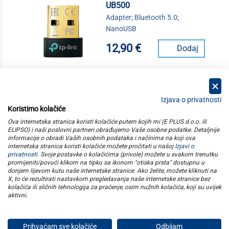
UB500
Adapter; Bluetooth 5.0;
NanoUSB
12,90 €
Dodaj
Izjava o privatnosti
Koristimo kolačiće
kategorije
Ova internetska stranica koristi kolačiće putem kojih mi (E PLUS d.o.o. ili
ELIPSO) i naši poslovni partneri obrađujemo Vaše osobne podatke. Detaljnije
informacije o obradi Vaših osobnih podataka i načinima na koji ova
elipso
internetska stranica koristi kolačiće možete pročitati u našoj
Izjavi o
privatnosti
. Svoje postavke o kolačićima (privole) možete u svakom trenutku
promijeniti/povući klikom na tipku sa ikonom "otiska prsta" dostupnu u
informacije
donjem lijevom kutu naše internetske stranice. Ako želite, možete kliknuti na
X, to će rezultirati nastavkom pregledavanja naše internetske stranice bez
kolačića ili sličnih tehnologija za praćenje, osim nužnih kolačića, koji su uvijek
pratite nas
aktivni
.
Prihvaćam sve kolačiće
Odbijam