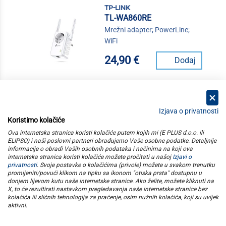
tp-link
TL-WA860RE
Mrežni adapter; PowerLine;
WiFi
24,90 €
Dodaj
Izjava o privatnosti
Koristimo kolačiće
kategorije
Ova internetska stranica koristi kolačiće putem kojih mi (E PLUS d.o.o. ili
ELIPSO) i naši poslovni partneri obrađujemo Vaše osobne podatke. Detaljnije
informacije o obradi Vaših osobnih podataka i načinima na koji ova
elipso
internetska stranica koristi kolačiće možete pročitati u našoj
Izjavi o
privatnosti
. Svoje postavke o kolačićima (privole) možete u svakom trenutku
promijeniti/povući klikom na tipku sa ikonom "otiska prsta" dostupnu u
informacije
donjem lijevom kutu naše internetske stranice. Ako želite, možete kliknuti na
X, to će rezultirati nastavkom pregledavanja naše internetske stranice bez
kolačića ili sličnih tehnologija za praćenje, osim nužnih kolačića, koji su uvijek
pratite nas
aktivni
.