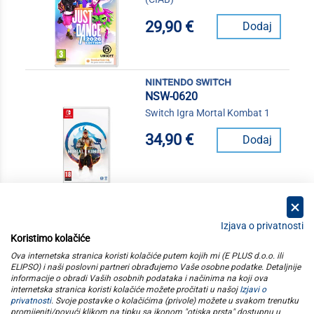
29,90 €
Dodaj
nintendo switch
NSW-0620
Switch Igra Mortal Kombat 1
34,90 €
Dodaj
Izjava o privatnosti
Koristimo kolačiće
kategorije
Ova internetska stranica koristi kolačiće putem kojih mi (E PLUS d.o.o. ili
ELIPSO) i naši poslovni partneri obrađujemo Vaše osobne podatke. Detaljnije
informacije o obradi Vaših osobnih podataka i načinima na koji ova
elipso
internetska stranica koristi kolačiće možete pročitati u našoj
Izjavi o
privatnosti
. Svoje postavke o kolačićima (privole) možete u svakom trenutku
promijeniti/povući klikom na tipku sa ikonom "otiska prsta" dostupnu u