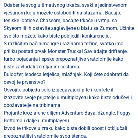
Odaberite svog ultimativnog trkača, svaki s jedinstvenom
vještinom koju možete osloboditi na stazama. Bacajte
teniske loptice s Chaseom, bacajte trkače u vrtnju sa
Skyeom ili ih ostavite zaglavljene u blatu sa Zumom. Učinite
sve što možete kako biste pobijedili konkurenciju.
S različitim načinima igre i razinama težine, svatko ima
priliku postati prvak Monster Trucka! Savladajte driftanje,
turbo pojačanja i epske prepoznatljive vratolomije kako
biste zavladali zemljanim cestama.
Buldožer, lebdeća letjelica, mlažnjak. Koji ćete odabrati da
osvojite prvenstvo?
Osvojite pobjedu solo izbjegavajući pite i konfete ili
izazovite svoje prijatelje u multiplayeru kako biste oduševili
obožavatelje na tribinama.
Projurite kroz arene diljem Adventure Baya, džungle, Foggy
Bottoma i dalje u multiplayeru.
Izvodite trikove u zraku kako biste dobili boost i otključali
prepoznatljivi vratolomije svog štenca.