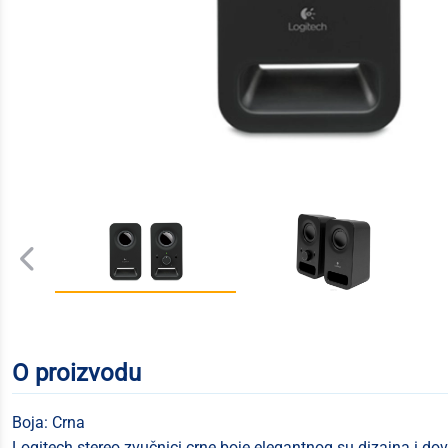
O proizvodu
Boja: Crna
Logitech stereo zvučnici crne boje elegantnog su dizajna i dov