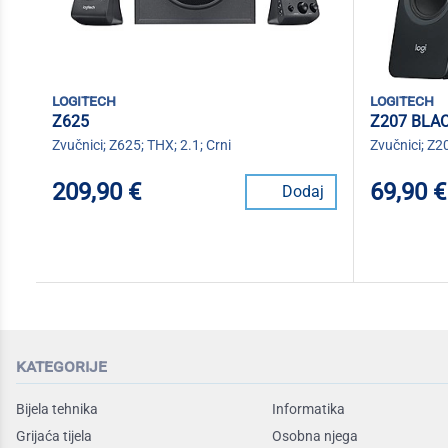
logitech
logitech
Z625
Z207 BLA
Zvučnici; Z625; THX; 2.1; Crni
Zvučnici; Z20
209,90 €
69,90 €
Dodaj
kategorije
Bijela tehnika
Informatika
Grijaća tijela
Osobna njega