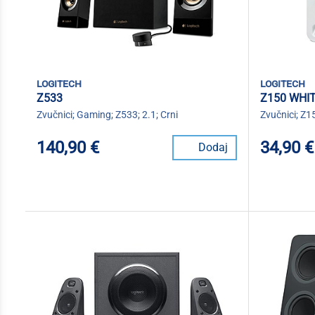
logitech
logitech
Z533
Z150 WHI
Zvučnici; Gaming; Z533; 2.1; Crni
Zvučnici; Z15
140,90 €
34,90 €
Dodaj