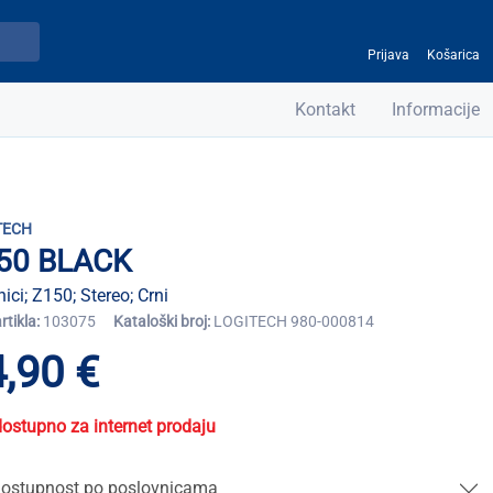
Prijava
Košarica
Kontakt
Informacije
TECH
50 BLACK
ici; Z150; Stereo; Crni
artikla:
103075
Kataloški broj:
LOGITECH 980-000814
,90 €
dostupno za internet prodaju
ostupnost po poslovnicama