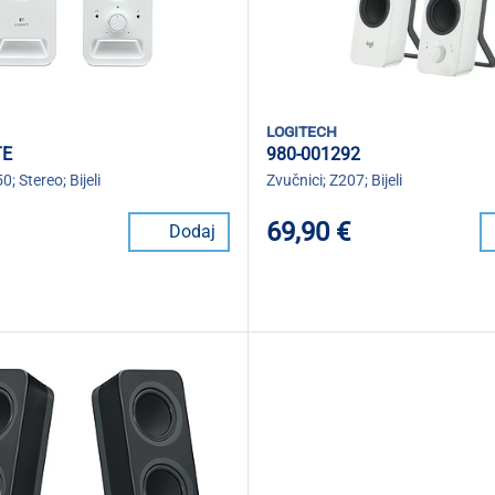
logitech
TE
980-001292
0; Stereo; Bijeli
Zvučnici; Z207; Bijeli
69,90 €
Dodaj