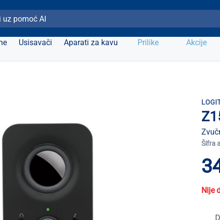
ži Elipso
me
Usisavači
Aparati za kavu
Prilike
Akcije
LOGI
Z1
Zvučn
Šifra 
34
Nije 
D