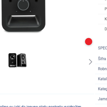
P
K
D
SPEC
Šifra
Robn
Katal
Kateg
Jams
oljno su jaki da ispune cijelu postoriju najdražim