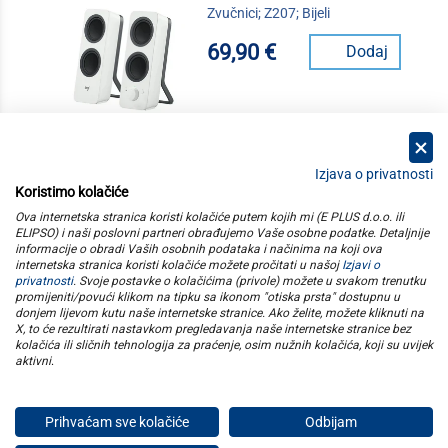
Zvučnici; Z207; Bijeli
69,90 €
Dodaj
Izjava o privatnosti
Koristimo kolačiće
kategorije
Ova internetska stranica koristi kolačiće putem kojih mi (E PLUS d.o.o. ili
ELIPSO) i naši poslovni partneri obrađujemo Vaše osobne podatke. Detaljnije
informacije o obradi Vaših osobnih podataka i načinima na koji ova
elipso
internetska stranica koristi kolačiće možete pročitati u našoj
Izjavi o
privatnosti
. Svoje postavke o kolačićima (privole) možete u svakom trenutku
promijeniti/povući klikom na tipku sa ikonom "otiska prsta" dostupnu u
informacije
donjem lijevom kutu naše internetske stranice. Ako želite, možete kliknuti na
X, to će rezultirati nastavkom pregledavanja naše internetske stranice bez
kolačića ili sličnih tehnologija za praćenje, osim nužnih kolačića, koji su uvijek
pratite nas
aktivni
.
Prihvaćam sve kolačiće
Odbijam
E plus d.o.o. © Copyright 2026