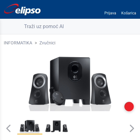
Prijava
Košarica
Traži uz pomoć AI
INFORMATIKA
Zvučnici