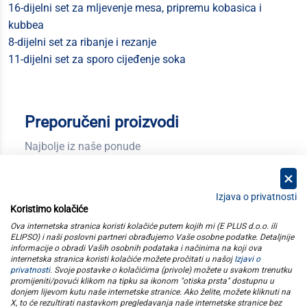
16-dijelni set za mljevenje mesa, pripremu kobasica i
kubbea
8-dijelni set za ribanje i rezanje
11-dijelni set za sporo cijeđenje soka
Preporučeni proizvodi
Najbolje iz naše ponude
Izjava o privatnosti
Koristimo kolačiće
kategorije
Ova internetska stranica koristi kolačiće putem kojih mi (E PLUS d.o.o. ili
ELIPSO) i naši poslovni partneri obrađujemo Vaše osobne podatke. Detaljnije
informacije o obradi Vaših osobnih podataka i načinima na koji ova
elipso
internetska stranica koristi kolačiće možete pročitati u našoj
Izjavi o
privatnosti
. Svoje postavke o kolačićima (privole) možete u svakom trenutku
promijeniti/povući klikom na tipku sa ikonom "otiska prsta" dostupnu u
informacije
donjem lijevom kutu naše internetske stranice. Ako želite, možete kliknuti na
X, to će rezultirati nastavkom pregledavanja naše internetske stranice bez