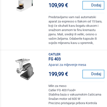
109,99 €
Dodaj
Predstavljamo vam naš automatski
aparat za espresso s tlakom od 15 bara,
koji će skuhati kavu bogatu okusom i
snažnom aromom te finu kremastu
pjenu. Mali, srednji ili veliki, ovisno o
vašim željama. Odaberite kapsule ili
svježe mljevenu kavu u spremnik,
catler
FG 403
Aparat za mljevenje mesa
199,99 €
Dodaj
Mlin za meso
Catler FG 403 Food+
Stabilna baza s vakuumskim čašicama
Snažan motor od 600 W
Precizno pristajanje pribora Kontrola