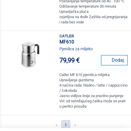
Postavljanje temperature od 40 - 100 °C
Održavanje temperature 30 minuta
Upravljačka ploča
osjetljiva na dodir Zaštita od pregrijavanja
i rada bez vode
catler
MF610
Pjenilica za mlijeko
79,99 €
Dodaj
Catler MF 610 pjenilica mlijeka
Upravljanje gumbima
4 načina rada: hladno / latte / cappuccino
/ čokolada
Jasno vidljive linije za pravilno punjenje
Vrč od nehrđajućeg čelika može se prati
u perilici posuđa
(current)
«
1
»