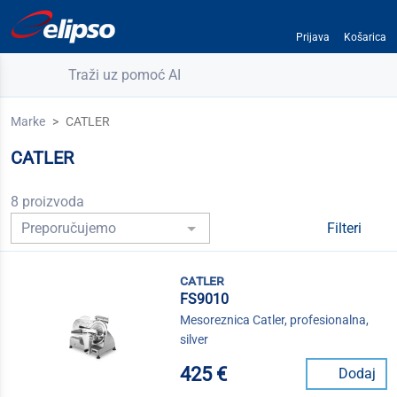
Prijava
Košarica
Traži uz pomoć AI
Marke
CATLER
CATLER
8 proizvoda
Filteri
catler
FS9010
Mesoreznica Catler, profesionalna,
silver
425 €
Dodaj