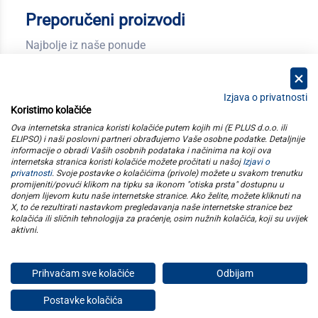
Preporučeni proizvodi
Najbolje iz naše ponude
Izjava o privatnosti
Koristimo kolačiće
kategorije
Ova internetska stranica koristi kolačiće putem kojih mi (E PLUS d.o.o. ili
ELIPSO) i naši poslovni partneri obrađujemo Vaše osobne podatke. Detaljnije
informacije o obradi Vaših osobnih podataka i načinima na koji ova
elipso
internetska stranica koristi kolačiće možete pročitati u našoj
Izjavi o
privatnosti
. Svoje postavke o kolačićima (privole) možete u svakom trenutku
promijeniti/povući klikom na tipku sa ikonom "otiska prsta" dostupnu u
informacije
donjem lijevom kutu naše internetske stranice. Ako želite, možete kliknuti na
X, to će rezultirati nastavkom pregledavanja naše internetske stranice bez
kolačića ili sličnih tehnologija za praćenje, osim nužnih kolačića, koji su uvijek
pratite nas
aktivni
.
Prihvaćam sve kolačiće
Odbijam
E plus d.o.o. © Copyright 2026
Postavke kolačića
Privatnost