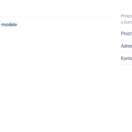
Proiz
u Euro
e modele
Proiz
Adre
Kont