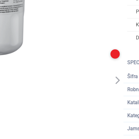
P
K
D
SPEC
Šifra
Robn
Katal
Kateg
Jams