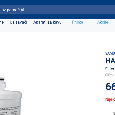
ži Elipso
me
Usisavači
Aparati za kavu
Prilike
Akcije
SAMS
HA
Filte
Šifra 
66
Nije 
D