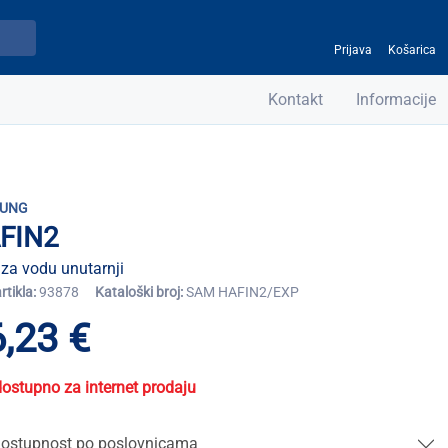
Prijava
Košarica
Kontakt
Informacije
UNG
FIN2
r za vodu unutarnji
artikla:
93878
Kataloški broj:
SAM HAFIN2/EXP
,23 €
dostupno za internet prodaju
ostupnost po poslovnicama