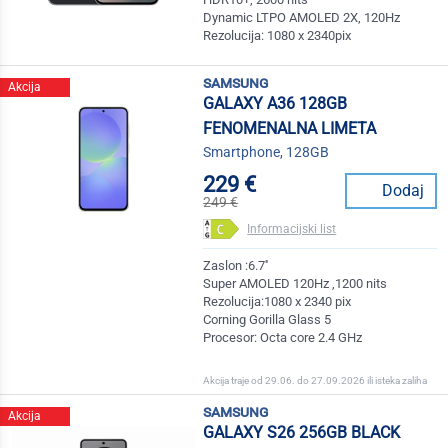
Dynamic LTPO AMOLED 2X, 120Hz
Rezolucija: 1080 x 2340pix
samsung
Akcija
GALAXY A36 128GB
FENOMENALNA LIMETA
Smartphone, 128GB
229 €
Dodaj
249 €
Informacijski list
Zaslon :6.7''
Super AMOLED 120Hz ,1200 nits
Rezolucija:1080 x 2340 pix
Corning Gorilla Glass 5
Procesor: Octa core 2.4 GHz
Akcija traje od 29.06. do 27.09.2026 ili isteka zaliha
samsung
Akcija
GALAXY S26 256GB BLACK