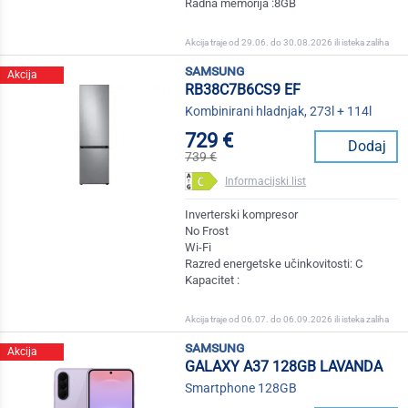
Radna memorija :8GB
Akcija traje od 29.06. do 30.08.2026 ili isteka zaliha
samsung
Akcija
RB38C7B6CS9 EF
Kombinirani hladnjak, 273l + 114l
729 €
Dodaj
739 €
Informacijski list
Inverterski kompresor
No Frost
Wi-Fi
Razred energetske učinkovitosti: C
Kapacitet :
Akcija traje od 06.07. do 06.09.2026 ili isteka zaliha
samsung
Akcija
GALAXY A37 128GB LAVANDA
Smartphone 128GB