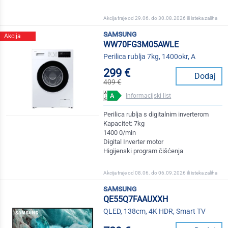
Akcija traje od 29.06. do 30.08.2026 ili isteka zaliha
samsung
Akcija
WW70FG3M05AWLE
Perilica rublja 7kg, 1400okr, A
299 €
Dodaj
409 €
Informacijski list
Perilica rublja s digitalnim inverterom
Kapacitet: 7kg
1400 0/min
Digital Inverter motor
Higijenski program čišćenja
Akcija traje od 08.06. do 06.09.2026 ili isteka zaliha
samsung
QE55Q7FAAUXXH
QLED, 138cm, 4K HDR, Smart TV