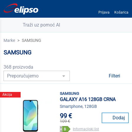
Prijava
Košarica
Traži uz pomoć AI
Marke
SAMSUNG
SAMSUNG
368 proizvoda
Filteri
samsung
Akcija
GALAXY A16 128GB CRNA
Smartphone, 128GB
99 €
Dodaj
109 €
Informacijski list