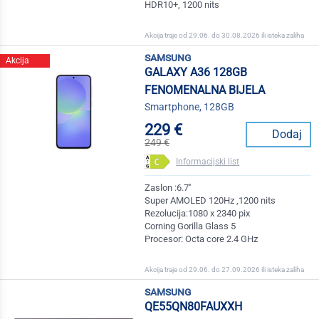
HDR10+, 1200 nits
Akcija traje od 29.06. do 30.08.2026 ili isteka zaliha
samsung
Akcija
GALAXY A36 128GB
FENOMENALNA BIJELA
Smartphone, 128GB
229 €
Dodaj
249 €
Informacijski list
Zaslon :6.7''
Super AMOLED 120Hz ,1200 nits
Rezolucija:1080 x 2340 pix
Corning Gorilla Glass 5
Procesor: Octa core 2.4 GHz
Akcija traje od 29.06. do 27.09.2026 ili isteka zaliha
samsung
QE55QN80FAUXXH