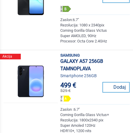
Zaslon:6.7"
Rezolucija: 1080 x 2340pix
Corning Gorilla Glass Victus
Super AMOLED, 90Hz
Procesor: Octa Core 2.4GHz
samsung
Akcija
GALAXY A57 256GB
TAMNOPLAVA
Smartphone 256GB
499 €
Dodaj
529 €
Zaslon :6.7''
Corning Gorilla Glass Victus+
Rezolucija: 1800x2340 pix
Super Amoled 120Hz
HDR10+, 1200 nits