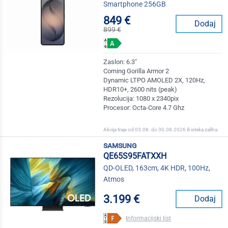
Smartphone 256GB
849 €
Dodaj
899 €
Zaslon: 6.3"
Corning Gorilla Armor 2
Dynamic LTPO AMOLED 2X, 120Hz,
HDR10+, 2600 nits (peak)
Rezolucija: 1080 x 2340pix
Procesor: Octa-Core 4.7 Ghz
Akcija traje od 03.08. do 30.08.2026 ili isteka zaliha
samsung
QE65S95FATXXH
QD-OLED, 163cm, 4K HDR, 100Hz,
Atmos
3.199 €
Dodaj
Informacijski list