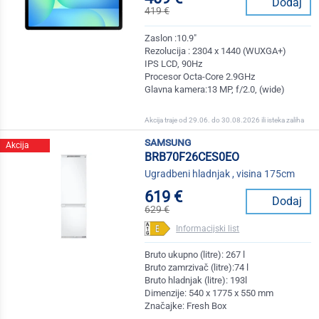
Dodaj
419 €
Zaslon :10.9"
Rezolucija : 2304 x 1440 (WUXGA+)
IPS LCD, 90Hz
Procesor Octa-Core 2.9GHz
Glavna kamera:13 MP, f/2.0, (wide)
Akcija traje od 29.06. do 30.08.2026 ili isteka zaliha
samsung
Akcija
BRB70F26CES0EO
Ugradbeni hladnjak , visina 175cm
619 €
Dodaj
629 €
Informacijski list
Bruto ukupno (litre): 267 l
Bruto zamrzivač (litre):74 l
Bruto hladnjak (litre): 193l
Dimenzije: 540 x 1775 x 550 mm
Značajke: Fresh Box