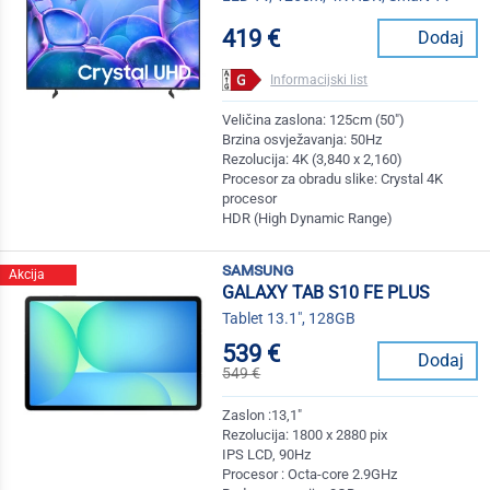
419 €
Dodaj
Informacijski list
Veličina zaslona: 125cm (50")
Brzina osvježavanja: 50Hz
Rezolucija: 4K (3,840 x 2,160)
Procesor za obradu slike: Crystal 4K
procesor
HDR (High Dynamic Range)
samsung
Akcija
GALAXY TAB S10 FE PLUS
Tablet 13.1", 128GB
539 €
Dodaj
549 €
Zaslon :13,1"
Rezolucija: 1800 x 2880 pix
IPS LCD, 90Hz
Procesor : Octa-core 2.9GHz