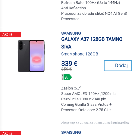
Refresh Rate: 100Hz (Up to 144Hz)
Anti Reflection
Procesor za obradu slike: NQ4 AI Gen3
Processor
samsung
Akcija
GALAXY A37 128GB TAMNO
SIVA
Smartphone 128GB
339 €
Dodaj
359 €
Zaslon :6.7''
Super AMOLED 120Hz ,1200 nits
Rezolucija:1080 x 2340 pix
Corning Gorilla Glass Victus +
Procesor: Octa core 2.75 GHz
Akcija traje od 29.06. do 30.08.2026 ili isteka zaliha
samsung
Akcija