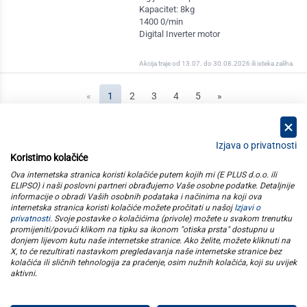
Kapacitet: 8kg
1400 0/min
Digital Inverter motor
Akcija traje od 13.07. do 30.08.2026 ili isteka zaliha
(current)
«
1
2
3
4
5
»
Izjava o privatnosti
Koristimo kolačiće
kategorije
Ova internetska stranica koristi kolačiće putem kojih mi (E PLUS d.o.o. ili
ELIPSO) i naši poslovni partneri obrađujemo Vaše osobne podatke. Detaljnije
informacije o obradi Vaših osobnih podataka i načinima na koji ova
elipso
internetska stranica koristi kolačiće možete pročitati u našoj
Izjavi o
privatnosti
. Svoje postavke o kolačićima (privole) možete u svakom trenutku
promijeniti/povući klikom na tipku sa ikonom "otiska prsta" dostupnu u
informacije
donjem lijevom kutu naše internetske stranice. Ako želite, možete kliknuti na
X, to će rezultirati nastavkom pregledavanja naše internetske stranice bez
kolačića ili sličnih tehnologija za praćenje, osim nužnih kolačića, koji su uvijek
pratite nas
aktivni
.