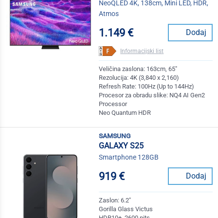
NeoQLED 4K, 138cm, Mini LED, HDR,
Atmos
1.149 €
Dodaj
Informacijski list
Veličina zaslona: 163cm, 65"
Rezolucija: 4K (3,840 x 2,160)
Refresh Rate: 100Hz (Up to 144Hz)
Procesor za obradu slike: NQ4 AI Gen2
Processor
Neo Quantum HDR
samsung
GALAXY S25
Smartphone 128GB
919 €
Dodaj
Zaslon: 6.2"
Gorilla Glass Victus
HDR10+, 2600 nits