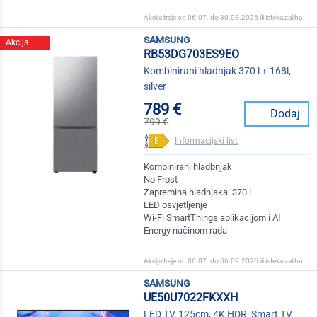
Akcija traje od 06.07. do 30.08.2026 ili isteka zaliha
samsung
Akcija
RB53DG703ES9EO
Kombinirani hladnjak 370 l + 168l,
silver
789 €
Dodaj
799 €
Informacijski list
Kombinirani hladbnjak
No Frost
Zapremina hladnjaka: 370 l
LED osvjetljenje
Wi-Fi SmartThings aplikacijom i AI
Energy načinom rada
Akcija traje od 06.07. do 06.09.2026 ili isteka zaliha
samsung
UE50U7022FKXXH
LED TV, 125cm, 4K HDR, Smart TV