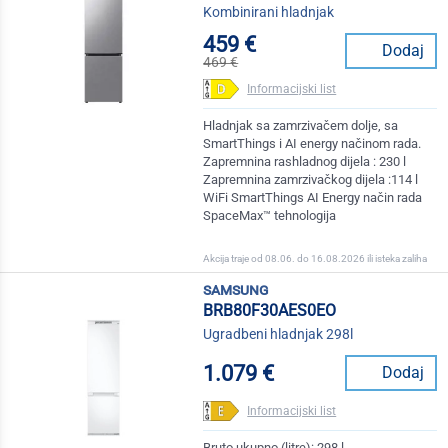
Kombinirani hladnjak
459 €
Dodaj
469 €
Informacijski list
Hladnjak sa zamrzivačem dolje, sa
SmartThings i AI energy načinom rada.
Zapremnina rashladnog dijela : 230 l
Zapremnina zamrzivačkog dijela :114 l
WiFi SmartThings AI Energy način rada
SpaceMax™ tehnologija
Akcija traje od 08.06. do 16.08.2026 ili isteka zaliha
samsung
BRB80F30AES0EO
Ugradbeni hladnjak 298l
1.079 €
Dodaj
Informacijski list
Bruto ukupno (litre): 298 l