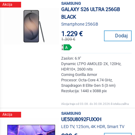
samsung
Akcija
GALAXY S26 ULTRA 256GB
BLACK
Smartphone 256GB
1.229 €
Dodaj
1.309 €
Zaslon: 6.9"
Dynamic LTPO AMOLED 2X, 120Hz,
HDR10+, 2600 nits
Corning Gorilla Armor
Procesor: Octa-Core 4.74 GHz,
Snapdragon 8 Elite Gen 5 (3 nm)
Rezolucija: 1440 x 3088 pix
Akcija traje od 03.08. do 30.08.2026 ili isteka zaliha
samsung
Akcija
UE50U8092FUXXH
LED TV, 125cm, 4K HDR, Smart TV