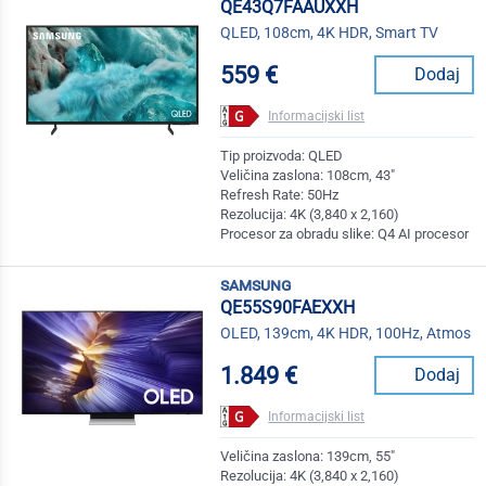
QE43Q7FAAUXXH
QLED, 108cm, 4K HDR, Smart TV
559 €
Dodaj
Informacijski list
Tip proizvoda: QLED
Veličina zaslona: 108cm, 43"
Refresh Rate: 50Hz
Rezolucija: 4K (3,840 x 2,160)
Procesor za obradu slike: Q4 AI procesor
samsung
QE55S90FAEXXH
OLED, 139cm, 4K HDR, 100Hz, Atmos
1.849 €
Dodaj
Informacijski list
Veličina zaslona: 139cm, 55"
Rezolucija: 4K (3,840 x 2,160)