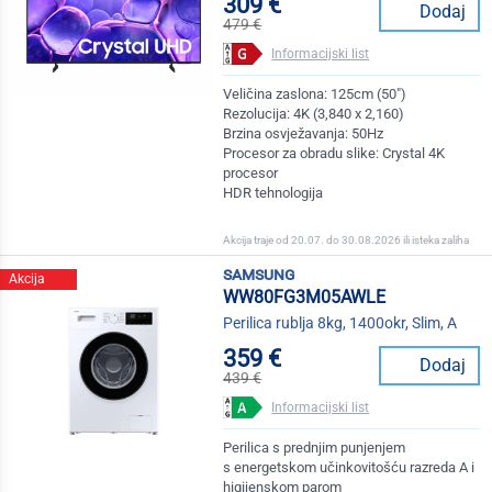
309 €
Dodaj
479 €
Informacijski list
Veličina zaslona: 125cm (50")
Rezolucija: 4K (3,840 x 2,160)
Brzina osvježavanja: 50Hz
Procesor za obradu slike: Crystal 4K
procesor
HDR tehnologija
Akcija traje od 20.07. do 30.08.2026 ili isteka zaliha
samsung
Akcija
WW80FG3M05AWLE
Perilica rublja 8kg, 1400okr, Slim, A
359 €
Dodaj
439 €
Informacijski list
Perilica s prednjim punjenjem
s energetskom učinkovitošću razreda A i
higijenskom parom