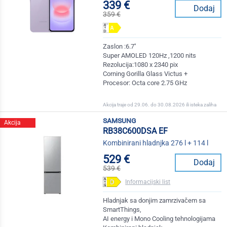
339 €
Dodaj
359 €
Zaslon :6.7''
Super AMOLED 120Hz ,1200 nits
Rezolucija:1080 x 2340 pix
Corning Gorilla Glass Victus +
Procesor: Octa core 2.75 GHz
Akcija traje od 29.06. do 30.08.2026 ili isteka zaliha
samsung
Akcija
RB38C600DSA EF
Kombinirani hladnjka 276 l + 114 l
529 €
Dodaj
539 €
Informacijski list
Hladnjak sa donjim zamrzivačem sa
SmartThings,
AI energy i Mono Cooling tehnologijama