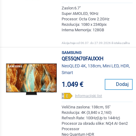
Zaslon:6.7"
Super AMOLED, 90Hz
Procesor: Octa Core 2.2GHz
Rezolucija: 1080 x 2340pix
Interna Memorija: 128GB
Akcija traje od 06.07. do 27.09.2026 ili isteka zaliha
samsung
QE55QN70FAUXXH
NeoQLED 4K, 138cm, Mini LED, HDR,
Smart
1.049 €
Dodaj
Informacijski list
Veličina zaslona: 138cm, 55"
Rezolucija: 4K (3,840 x 2,160)
Refresh Rate: 100Hz(Up to 144Hz)
Procesor za obradu slike: NQ4 AI Gen2
Processor
Neo Quantum HDR