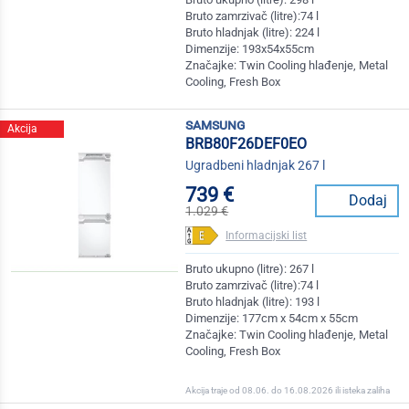
Bruto zamrzivač (litre):74 l
Bruto hladnjak (litre): 224 l
Dimenzije: 193x54x55cm
Značajke: Twin Cooling hlađenje, Metal
Cooling, Fresh Box
samsung
Akcija
BRB80F26DEF0EO
Ugradbeni hladnjak 267 l
739 €
Dodaj
1.029 €
Informacijski list
Bruto ukupno (litre): 267 l
Bruto zamrzivač (litre):74 l
Bruto hladnjak (litre): 193 l
Dimenzije: 177cm x 54cm x 55cm
Značajke: Twin Cooling hlađenje, Metal
Cooling, Fresh Box
Akcija traje od 08.06. do 16.08.2026 ili isteka zaliha