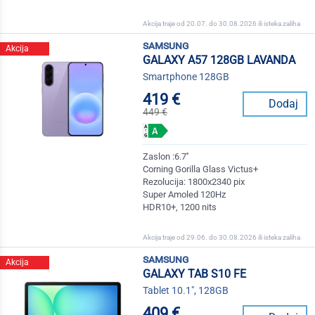
Akcija traje od 20.07. do 30.08.2026 ili isteka zaliha
samsung
Akcija
GALAXY A57 128GB LAVANDA
Smartphone 128GB
419 €
Dodaj
449 €
Zaslon :6.7''
Corning Gorilla Glass Victus+
Rezolucija: 1800x2340 pix
Super Amoled 120Hz
HDR10+, 1200 nits
Akcija traje od 29.06. do 30.08.2026 ili isteka zaliha
samsung
Akcija
GALAXY TAB S10 FE
Tablet 10.1", 128GB
409 €