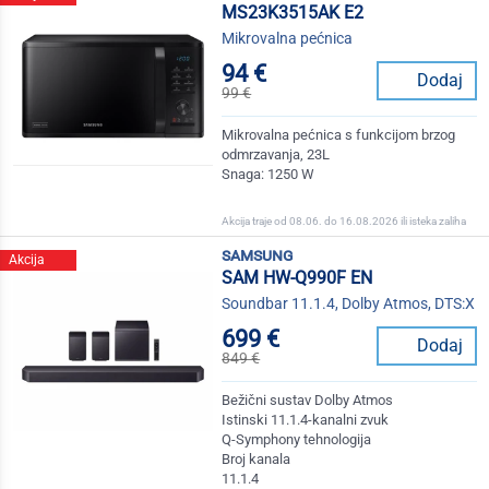
MS23K3515AK E2
Mikrovalna pećnica
94 €
Dodaj
99 €
Mikrovalna pećnica s funkcijom brzog
odmrzavanja, 23L
Snaga: 1250 W
Akcija traje od 08.06. do 16.08.2026 ili isteka zaliha
samsung
Akcija
SAM HW-Q990F EN
Soundbar 11.1.4, Dolby Atmos, DTS:X
699 €
Dodaj
849 €
Bežični sustav Dolby Atmos
Istinski 11.1.4-kanalni zvuk
Q-Symphony tehnologija
Broj kanala
11.1.4