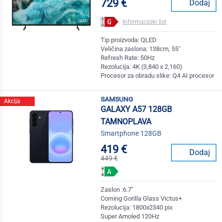
729 €
Dodaj
Informacijski list
Tip proizvoda: QLED
Veličina zaslona: 138cm, 55"
Refresh Rate: 50Hz
Rezolucija: 4K (3,840 x 2,160)
Procesor za obradu slike: Q4 AI procesor
samsung
Akcija
GALAXY A57 128GB
TAMNOPLAVA
Smartphone 128GB
419 €
Dodaj
449 €
Zaslon :6.7''
Corning Gorilla Glass Victus+
Rezolucija: 1800x2340 pix
Super Amoled 120Hz