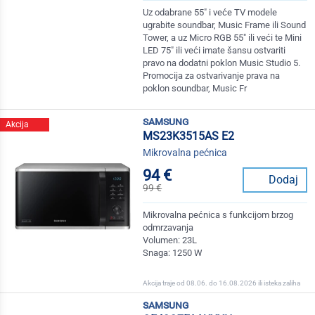
Uz odabrane 55" i veće TV modele
ugrabite soundbar, Music Frame ili Sound
Tower, a uz Micro RGB 55" ili veći te Mini
LED 75" ili veći imate šansu ostvariti
pravo na dodatni poklon Music Studio 5.
Promocija za ostvarivanje prava na
poklon soundbar, Music Fr
samsung
Akcija
MS23K3515AS E2
Mikrovalna pećnica
94 €
Dodaj
99 €
Mikrovalna pećnica s funkcijom brzog
odmrzavanja
Volumen: 23L
Snaga: 1250 W
Akcija traje od 08.06. do 16.08.2026 ili isteka zaliha
samsung