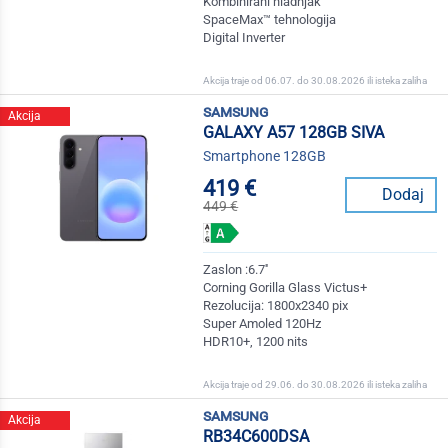
Kombinirani hladnjak
SpaceMax™ tehnologija
Digital Inverter
Akcija traje od 06.07. do 30.08.2026 ili isteka zaliha
samsung
Akcija
GALAXY A57 128GB SIVA
Smartphone 128GB
419 €
Dodaj
449 €
Zaslon :6.7''
Corning Gorilla Glass Victus+
Rezolucija: 1800x2340 pix
Super Amoled 120Hz
HDR10+, 1200 nits
Akcija traje od 29.06. do 30.08.2026 ili isteka zaliha
samsung
Akcija
RB34C600DSA