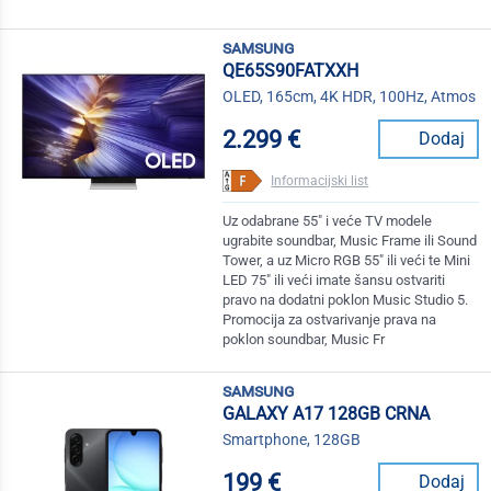
samsung
QE65S90FATXXH
OLED, 165cm, 4K HDR, 100Hz, Atmos
2.299 €
Dodaj
Informacijski list
Uz odabrane 55" i veće TV modele
ugrabite soundbar, Music Frame ili Sound
Tower, a uz Micro RGB 55" ili veći te Mini
LED 75" ili veći imate šansu ostvariti
pravo na dodatni poklon Music Studio 5.
Promocija za ostvarivanje prava na
poklon soundbar, Music Fr
samsung
GALAXY A17 128GB CRNA
Smartphone, 128GB
199 €
Dodaj