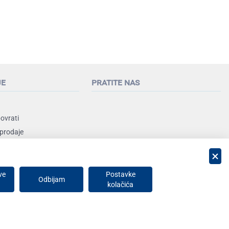
je
pratite nas
povrati
 prodaje
nja
ve
Postavke
Odbijam
kolačića
Privatnost