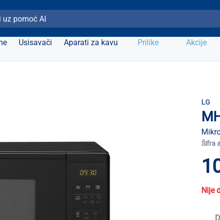
ži Elipso
me
Usisavači
Aparati za kavu
Prilike
Akcije
LG
MH
Mikro
Šifra 
1
Nije 
D