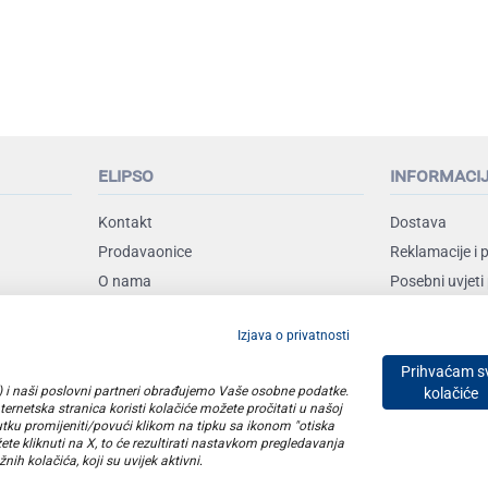
elipso
informaci
Kontakt
Dostava
Prodavaonice
Reklamacije i 
O nama
Posebni uvjeti
Uvjeti poslova
Izjava o privatnosti
Vrste plaćanja
Prihvaćam s
SO) i naši poslovni partneri obrađujemo Vaše osobne podatke.
kolačiće
ernetska stranica koristi kolačiće možete pročitati u našoj
utku promijeniti/povući klikom na tipku sa ikonom "otiska
E plus d.o.o. © Copyright 2026
ete kliknuti na X, to će rezultirati nastavkom pregledavanja
nih kolačića, koji su uvijek aktivni
.