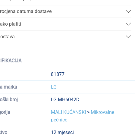
rocjena datuma dostave
ako platiti
ostava
IFIKACIJA
81877
a marka
LG
oški broj
LG MH6042D
orija
MALI KUĆANSKI
>
Mikrovalne
pećnice
tvo
12 mjeseci