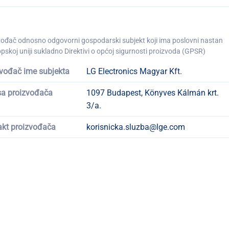
vođač odnosno odgovorni gospodarski subjekt koji ima poslovni nastan
pskoj uniji sukladno Direktivi o općoj sigurnosti proizvoda (GPSR)
vođač ime subjekta
LG Electronics Magyar Kft.
sa proizvođača
1097 Budapest, Könyves Kálmán krt.
3/a.
akt proizvođača
korisnicka.sluzba@lge.com