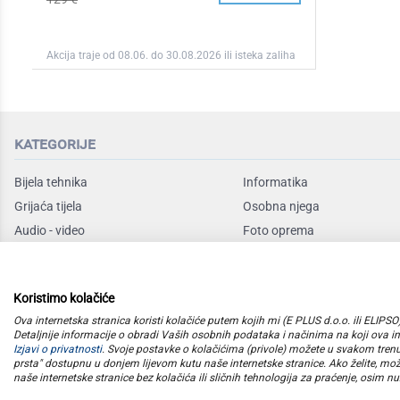
Akcija traje od 08.06. do 30.08.2026 ili isteka zaliha
kategorije
Bijela tehnika
Informatika
Grijaća tijela
Osobna njega
Audio - video
Foto oprema
Rashladni uređaji
Sudoperi i slavine
Mali kućanski
Mobile
Koristimo kolačiće
Posuđe
Baby program
Ova internetska stranica koristi kolačiće putem kojih mi (E PLUS d.o.o. ili ELIP
Detaljnije informacije o obradi Vaših osobnih podataka i načinima na koji ova int
Izjavi o privatnosti
. Svoje postavke o kolačićima (privole) možete u svakom tren
prsta" dostupnu u donjem lijevom kutu naše internetske stranice. Ako želite, mož
naše internetske stranice bez kolačića ili sličnih tehnologija za praćenje, osim nuž