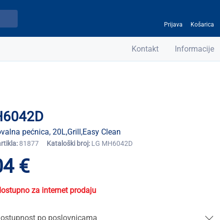
Prijava
Košarica
Kontakt
Informacije
6042D
valna pećnica, 20L,Grill,Easy Clean
artikla:
81877
Kataloški broj:
LG MH6042D
04 €
dostupno za internet prodaju
ostupnost po poslovnicama