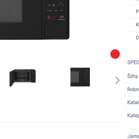
P
K
D
SPEC
Šifra
Robn
Katal
Kateg
Jams