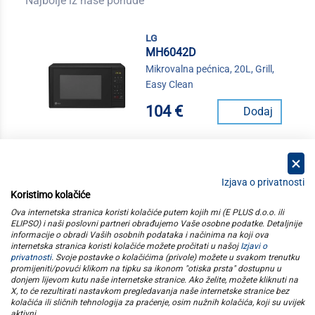
Najbolje iz naše ponude
lg
MH6042D
Mikrovalna pećnica, 20L, Grill,
Easy Clean
104 €
Dodaj
Izjava o privatnosti
Koristimo kolačiće
kategorije
Ova internetska stranica koristi kolačiće putem kojih mi (E PLUS d.o.o. ili
ELIPSO) i naši poslovni partneri obrađujemo Vaše osobne podatke. Detaljnije
informacije o obradi Vaših osobnih podataka i načinima na koji ova
elipso
internetska stranica koristi kolačiće možete pročitati u našoj
Izjavi o
privatnosti
. Svoje postavke o kolačićima (privole) možete u svakom trenutku
promijeniti/povući klikom na tipku sa ikonom "otiska prsta" dostupnu u
informacije
donjem lijevom kutu naše internetske stranice. Ako želite, možete kliknuti na
X, to će rezultirati nastavkom pregledavanja naše internetske stranice bez
kolačića ili sličnih tehnologija za praćenje, osim nužnih kolačića, koji su uvijek
pratite nas
aktivni
.