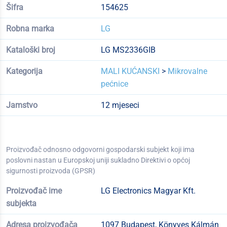
Šifra
154625
Robna marka
LG
Kataloški broj
LG MS2336GIB
Kategorija
MALI KUĆANSKI
>
Mikrovalne
pećnice
Jamstvo
12 mjeseci
Proizvođač odnosno odgovorni gospodarski subjekt koji ima
poslovni nastan u Europskoj uniji sukladno Direktivi o općoj
sigurnosti proizvoda (GPSR)
Proizvođač ime
LG Electronics Magyar Kft.
subjekta
Adresa proizvođača
1097 Budapest, Könyves Kálmán