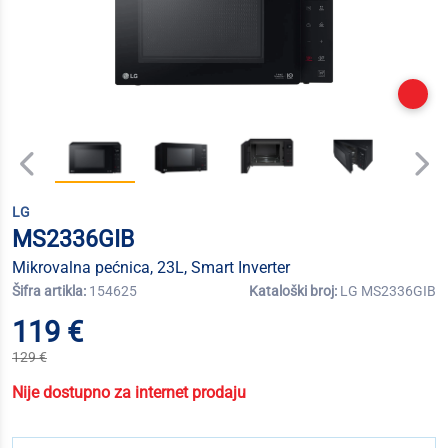
LG
MS2336GIB
Mikrovalna pećnica, 23L, Smart Inverter
Šifra artikla:
154625
Kataloški broj:
LG MS2336GIB
119 €
129 €
Nije dostupno za internet prodaju