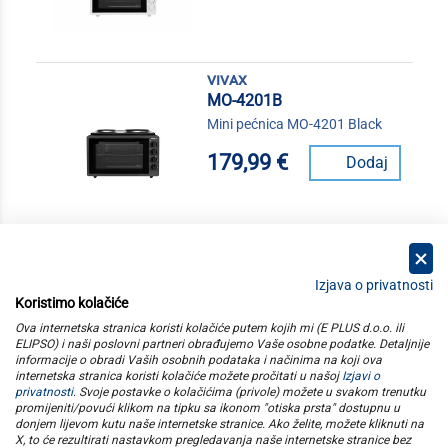
vivax
MO-4201B
Mini pećnica MO-4201 Black
179,99 €
Dodaj
Izjava o privatnosti
Koristimo kolačiće
kategorije
Ova internetska stranica koristi kolačiće putem kojih mi (E PLUS d.o.o. ili
ELIPSO) i naši poslovni partneri obrađujemo Vaše osobne podatke. Detaljnije
informacije o obradi Vaših osobnih podataka i načinima na koji ova
elipso
internetska stranica koristi kolačiće možete pročitati u našoj
Izjavi o
privatnosti
. Svoje postavke o kolačićima (privole) možete u svakom trenutku
promijeniti/povući klikom na tipku sa ikonom "otiska prsta" dostupnu u
informacije
donjem lijevom kutu naše internetske stranice. Ako želite, možete kliknuti na
X, to će rezultirati nastavkom pregledavanja naše internetske stranice bez