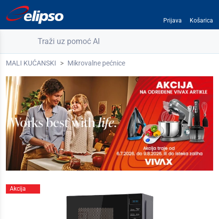
Prijava
Košarica
Traži uz pomoć AI
MALI KUĆANSKI
Mikrovalne pećnice
Akcija