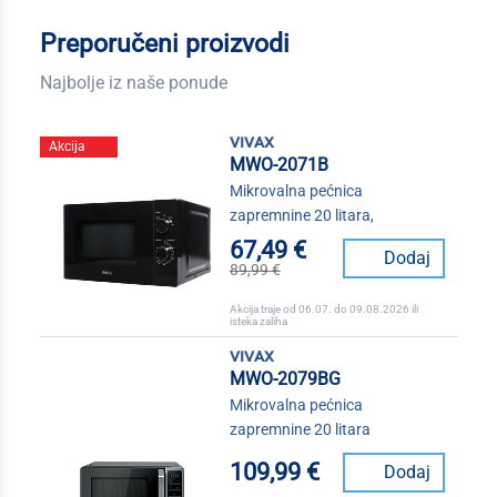
Preporučeni proizvodi
Najbolje iz naše ponude
vivax
Akcija
MWO-2071B
Mikrovalna pećnica
zapremnine 20 litara,
67,49 €
Dodaj
89,99 €
Akcija traje od 06.07. do 09.08.2026 ili
isteka zaliha
vivax
MWO-2079BG
Mikrovalna pećnica
zapremnine 20 litara
109,99 €
Dodaj