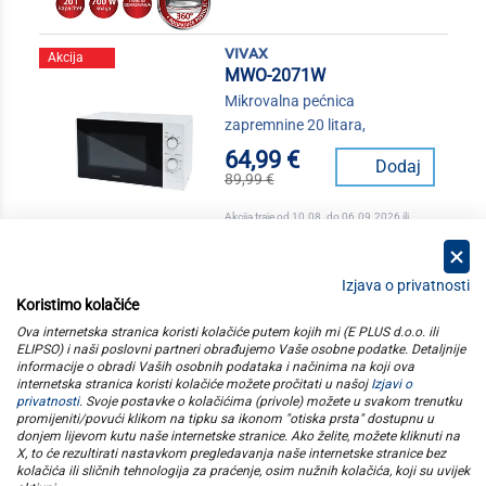
vivax
Akcija
MWO-2071W
Mikrovalna pećnica
zapremnine 20 litara,
64,99 €
Dodaj
89,99 €
Akcija traje od 10.08. do 06.09.2026 ili
isteka zaliha
Izjava o privatnosti
Koristimo kolačiće
kategorije
Ova internetska stranica koristi kolačiće putem kojih mi (E PLUS d.o.o. ili
ELIPSO) i naši poslovni partneri obrađujemo Vaše osobne podatke. Detaljnije
informacije o obradi Vaših osobnih podataka i načinima na koji ova
elipso
internetska stranica koristi kolačiće možete pročitati u našoj
Izjavi o
privatnosti
. Svoje postavke o kolačićima (privole) možete u svakom trenutku
promijeniti/povući klikom na tipku sa ikonom "otiska prsta" dostupnu u
informacije
donjem lijevom kutu naše internetske stranice. Ako želite, možete kliknuti na
X, to će rezultirati nastavkom pregledavanja naše internetske stranice bez
kolačića ili sličnih tehnologija za praćenje, osim nužnih kolačića, koji su uvijek
pratite nas