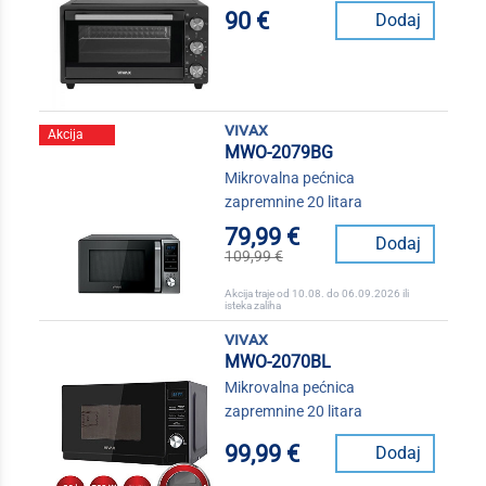
90 €
Dodaj
vivax
Akcija
MWO-2079BG
Mikrovalna pećnica
zapremnine 20 litara
79,99 €
Dodaj
109,99 €
Akcija traje od 10.08. do 06.09.2026 ili
isteka zaliha
vivax
MWO-2070BL
Mikrovalna pećnica
zapremnine 20 litara
99,99 €
Dodaj