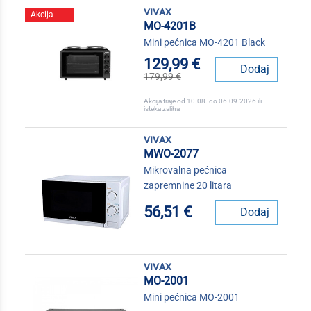
vivax
Akcija
MO-4201B
Mini pećnica MO-4201 Black
129,99 €
Dodaj
179,99 €
Akcija traje od 10.08. do 06.09.2026 ili
isteka zaliha
vivax
MWO-2077
Mikrovalna pećnica
zapremnine 20 litara
56,51 €
Dodaj
vivax
MO-2001
Mini pećnica MO-2001