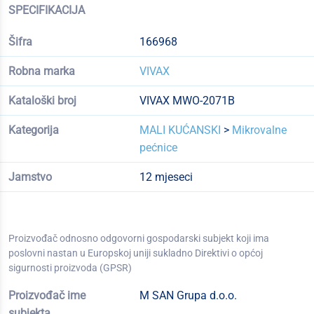
SPECIFIKACIJA
Šifra
166968
Robna marka
VIVAX
Kataloški broj
VIVAX MWO-2071B
Kategorija
MALI KUĆANSKI
>
Mikrovalne
pećnice
Jamstvo
12 mjeseci
Proizvođač odnosno odgovorni gospodarski subjekt koji ima
poslovni nastan u Europskoj uniji sukladno Direktivi o općoj
sigurnosti proizvoda (GPSR)
Proizvođač ime
M SAN Grupa d.o.o.
subjekta