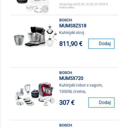
Akcija traje od 03.08. do 06.09.2026 ili
isteka zaliha
bosch
MUMS8ZS18
Kuhinjski stroj
811,90 €
Dodaj
bosch
MUM5X720
Kuhinjski robot s vagom,
1000W, crvena,
307 €
Dodaj
bosch