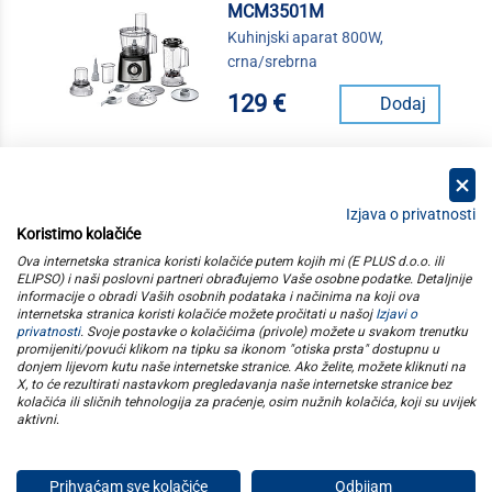
MCM3501M
Kuhinjski aparat 800W,
crna/srebrna
129 €
Dodaj
Izjava o privatnosti
Koristimo kolačiće
kategorije
Ova internetska stranica koristi kolačiće putem kojih mi (E PLUS d.o.o. ili
ELIPSO) i naši poslovni partneri obrađujemo Vaše osobne podatke. Detaljnije
informacije o obradi Vaših osobnih podataka i načinima na koji ova
elipso
internetska stranica koristi kolačiće možete pročitati u našoj
Izjavi o
privatnosti
. Svoje postavke o kolačićima (privole) možete u svakom trenutku
promijeniti/povući klikom na tipku sa ikonom "otiska prsta" dostupnu u
informacije
donjem lijevom kutu naše internetske stranice. Ako želite, možete kliknuti na
X, to će rezultirati nastavkom pregledavanja naše internetske stranice bez
kolačića ili sličnih tehnologija za praćenje, osim nužnih kolačića, koji su uvijek
pratite nas
aktivni
.
Prihvaćam sve kolačiće
Odbijam