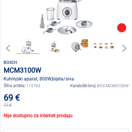
BOSCH
MCM3100W
Kuhinjski aparat, 800W,bijela/siva
Šifra artikla:
115763
Kataloški broj:
BOS MCM3100W
69 €
77 €
Nije dostupno za internet prodaju