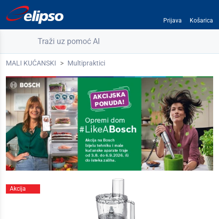
Prijava
Košarica
Traži uz pomoć AI
MALI KUĆANSKI
Multipraktici
Akcija