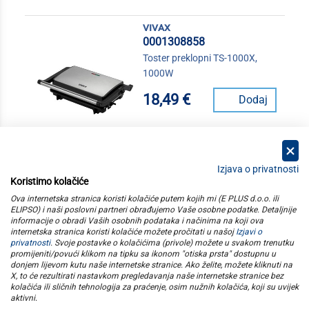
vivax
0001308858
Toster preklopni TS-1000X,
1000W
18,49 €
Dodaj
Izjava o privatnosti
Koristimo kolačiće
kategorije
Ova internetska stranica koristi kolačiće putem kojih mi (E PLUS d.o.o. ili
ELIPSO) i naši poslovni partneri obrađujemo Vaše osobne podatke. Detaljnije
informacije o obradi Vaših osobnih podataka i načinima na koji ova
elipso
internetska stranica koristi kolačiće možete pročitati u našoj
Izjavi o
privatnosti
. Svoje postavke o kolačićima (privole) možete u svakom trenutku
promijeniti/povući klikom na tipku sa ikonom "otiska prsta" dostupnu u
informacije
donjem lijevom kutu naše internetske stranice. Ako želite, možete kliknuti na
X, to će rezultirati nastavkom pregledavanja naše internetske stranice bez
kolačića ili sličnih tehnologija za praćenje, osim nužnih kolačića, koji su uvijek
pratite nas
aktivni
.