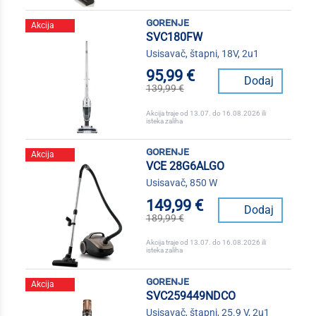
gorenje
Akcija
SVC180FW
Usisavač, štapni, 18V, 2u1
95,99 €
Dodaj
139,99 €
Akcija traje od 13.07. do 16.08.2026 ili
isteka zaliha
gorenje
Akcija
VCE 28G6ALGO
Usisavač, 850 W
149,99 €
Dodaj
189,99 €
Akcija traje od 13.07. do 16.08.2026 ili
isteka zaliha
gorenje
Akcija
SVC259449NDCO
Usisavač, štapni, 25.9 V, 2u1