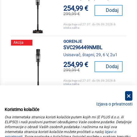
254,99 €
Dodaj
299,99 €
Akcija traje od 27.07. do 06.09.2026 ili
isteka zaliha
gorenje
Akcija
SVC296449NMBL
Usisavač, štapni, 29, 6 V, 2u1
254,99 €
Dodaj
299,99 €
Akcija traje od 27.07. do 06.09.2026 ili
isteka zaliha
Izjava o privatnosti
Koristimo kolačiće
kategorije
Ova internetska stranica koristi kolačiće putem kojih mi (E PLUS d.o.o. ili
ELIPSO) i naši poslovni partneri obrađujemo Vaše osobne podatke. Detaljnije
informacije o obradi Vaših osobnih podataka i načinima na koji ova
elipso
internetska stranica koristi kolačiće možete pročitati u našoj
Izjavi o
privatnosti
. Svoje postavke o kolačićima (privole) možete u svakom trenutku