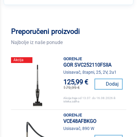
Preporučeni proizvodi
Najbolje iz naše ponude
gorenje
Akcija
GOR SVC252110FSIIA
Usisavač, štapni, 25, 2V, 2u1
125,99 €
Dodaj
179,99 €
Akcija traje od 13.07. do 16.08.2026 ili
isteka zaliha
gorenje
VCE48AFBKGO
Usisavač, 890 W