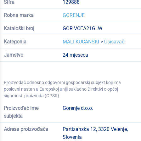
Šifra
129888
Robna marka
GORENJE
Kataloški broj
GOR VCEA21GLW
Kategorija
MALI KUĆANSKI
>
Usisavači
Jamstvo
24 mjeseca
Proizvođač odnosno odgovorni gospodarski subjekt koji ima
poslovni nastan u Europskoj uniji sukladno Direktivi o općoj
sigurnosti proizvoda (GPSR)
Proizvođač ime
Gorenje d.o.o.
subjekta
Adresa proizvođača
Partizanska 12, 3320 Velenje,
Slovenia