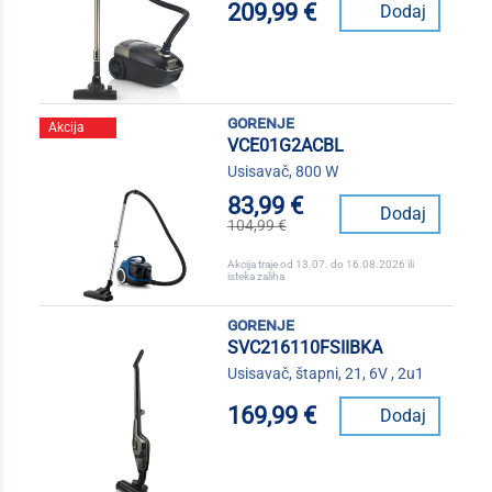
209,99 €
Dodaj
gorenje
Akcija
VCE01G2ACBL
Usisavač, 800 W
83,99 €
Dodaj
104,99 €
Akcija traje od 13.07. do 16.08.2026 ili
isteka zaliha
gorenje
SVC216110FSIIBKA
Usisavač, štapni, 21, 6V , 2u1
169,99 €
Dodaj