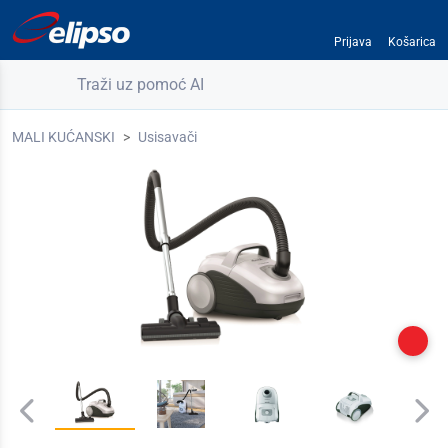
Prijava
Košarica
Traži uz pomoć AI
MALI KUĆANSKI
Usisavači